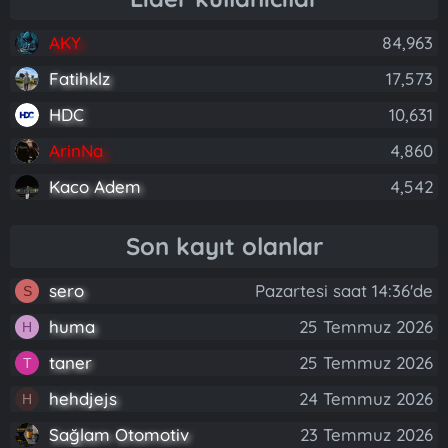
AKY
84,963
Fatihklz
17,573
HDC
10,631
ArinNa
4,860
Kaco Adem
4,542
Son kayıt olanlar
sero
Pazartesi saat 14:36'de
S
huma
25 Temmuz 2026
H
taner
25 Temmuz 2026
T
hehdjejs
24 Temmuz 2026
H
Sağlam Otomotiv
23 Temmuz 2026