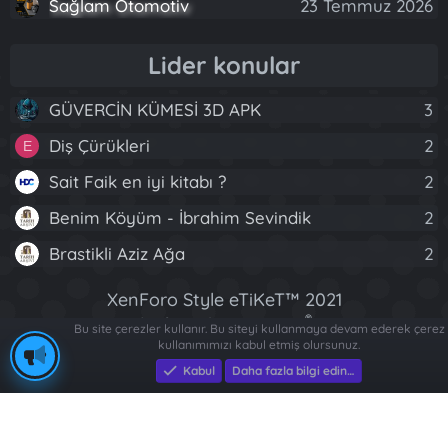
Sağlam Otomotiv
23 Temmuz 2026
Lider konular
GÜVERCİN KÜMESİ 3D APK
3
Diş Çürükleri
2
E
Sait Faik en iyi kitabı ?
2
Benim Köyüm - İbrahim Sevindik
2
Brastikli Aziz Ağa
2
XenForo Style eTiKeT™ 2021
®
Community platform by XenForo
© 2010-2022
Bu site çerezler kullanır. Bu siteyi kullanmaya devam ederek çerez
kullanımımızı kabul etmiş olursunuz.
Eksen Bilgisayar
|
Eksen Bilgisayar
XenForo Ltd.
|
e-Ticaret Yazılımları
|
Dizi
Fragmanları
[XGT] Forum statistics system
- XenGenTr
Kabul
Daha fazla bilgi edin…
R