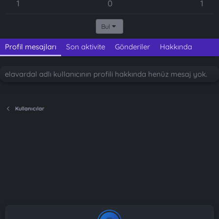
1
0
1
Bul
Profil mesajları
Son aktivite
Gönderiler
Hakkında
elavardal adlı kullanıcının profili hakkında henüz mesaj yok.
Kullanıcılar