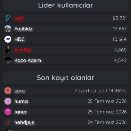
Lider kullanıcılar
AKY
85,721
Fatihklz
17,667
HDC
10,664
ArinNa
4,860
Kaco Adem
4,542
Son kayıt olanlar
sero
Pazartesi saat 14:36'de
S
huma
25 Temmuz 2026
H
taner
25 Temmuz 2026
T
hehdjejs
24 Temmuz 2026
H