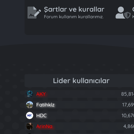
Şartlar ve kurallar
Forum kullanım kurallarımız.
K
Lider kullanıcılar
AKY
85,81
Fatihklz
17,69
HDC
10,67
ArinNa
4,86