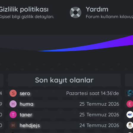
Gizlilik politikası
Yardım
işisel bilgi gizlilik detayları.
Forum kullanım kılavuz
Son kayıt olanlar
4
sero
Pazartesi saat 14:36'de
S
9
huma
25 Temmuz 2026
H
E
0
taner
25 Temmuz 2026
T
0
hehdjejs
24 Temmuz 2026
H