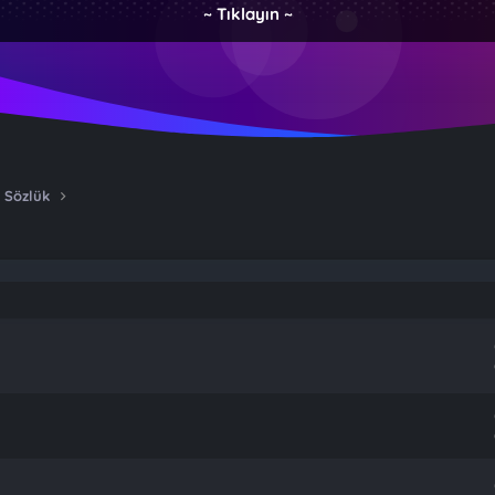
~ Tıklayın ~
 Sözlük