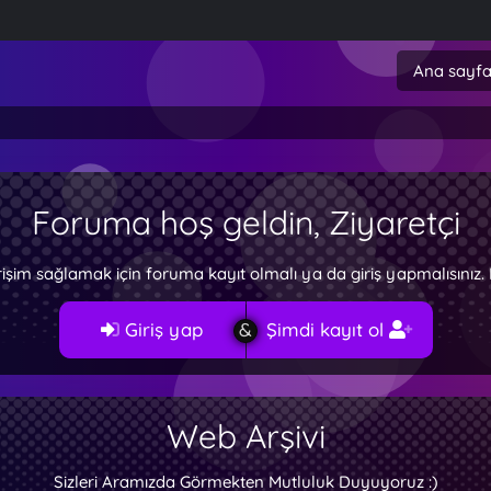
Ana sayf
Foruma hoş geldin, Ziyaretçi
rişim sağlamak için foruma kayıt olmalı ya da giriş yapmalısını
Giriş yap
Şimdi kayıt ol
Web Arşivi
Sizleri Aramızda Görmekten Mutluluk Duyuyoruz :)