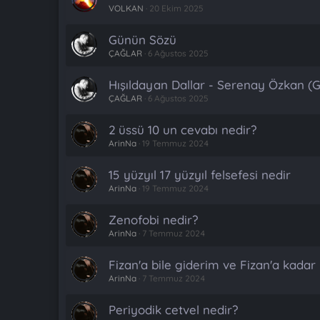
VOLKAN
20 Ekim 2025
Günün Sözü
ÇAĞLAR
6 Ağustos 2025
Hışıldayan Dallar - Serenay Özkan (G
ÇAĞLAR
6 Ağustos 2025
2 üssü 10 un cevabı nedir?
ArinNa
19 Temmuz 2024
15 yüzyıl 17 yüzyıl felsefesi nedir
ArinNa
19 Temmuz 2024
Zenofobi nedir?
ArinNa
7 Temmuz 2024
Fizan'a bile giderim ve Fizan'a kadar
ArinNa
7 Temmuz 2024
Periyodik cetvel nedir?