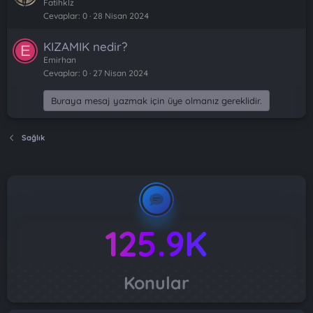
Fatihklz
Cevaplar
0
28 Nisan 2024
KIZAMIK nedir?
E
Emirhan
Cevaplar
0
27 Nisan 2024
Buraya mesaj yazmak için üye olmanız gereklidir.
Sağlık
125.9K
Konular