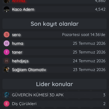
ArinNa
4,860
Kaco Adem
4,542
Son kayıt olanlar
sero
Pazartesi saat 14:36'de
S
huma
25 Temmuz 2026
H
taner
25 Temmuz 2026
T
hehdjejs
24 Temmuz 2026
H
Sağlam Otomotiv
23 Temmuz 2026
Lider konular
GÜVERCİN KÜMESİ 3D APK
3
Diş Çürükleri
2
E