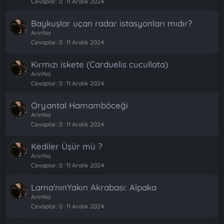
Cevaplar
0
11 Aralık 2024
Baykuşlar uçan radar istasyonları mıdır?
ArinNa
Cevaplar
0
11 Aralık 2024
Kırmızı iskete (Carduelis cucullata)
ArinNa
Cevaplar
0
11 Aralık 2024
Oryantal Hamamböceği
ArinNa
Cevaplar
0
11 Aralık 2024
Kediler Üşür mü ?
ArinNa
Cevaplar
0
11 Aralık 2024
Lama'nınYakın Akrabası: Alpaka
ArinNa
Cevaplar
0
11 Aralık 2024