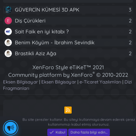
GÜVERCİN KÜMESİ 3D APK
3
Diş Çürükleri
2
E
Sait Faik en iyi kitabı ?
2
Benim Köyüm - İbrahim Sevindik
2
Brastikli Aziz Ağa
2
XenForo Style eTiKeT™ 2021
®
Community platform by XenForo
© 2010-2022
Eksen Bilgisayar
|
Eksen Bilgisayar
XenForo Ltd.
|
e-Ticaret Yazılımları
|
Dizi
Fragmanları
[XGT] Forum statistics system
- XenGenTr
R
S
Bu site çerezler kullanır. Bu siteyi kullanmaya devam ederek çerez
S
kullanımımızı kabul etmiş olursunuz.
Piese Auto Dacia Arges
-
Piese Auto Dacia Arges
-
Renault ve
Dacia Yedek Parça - Sağlam Otomotiv
Kabul
Daha fazla bilgi edin…