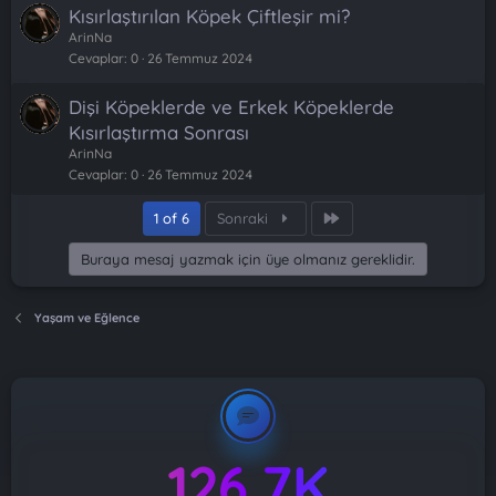
Kısırlaştırılan Köpek Çiftleşir mi?
ArinNa
Cevaplar
0
26 Temmuz 2024
Dişi Köpeklerde ve Erkek Köpeklerde
Kısırlaştırma Sonrası
ArinNa
Cevaplar
0
26 Temmuz 2024
Son
1 of 6
Sonraki
Buraya mesaj yazmak için üye olmanız gereklidir.
Yaşam ve Eğlence
126.7K