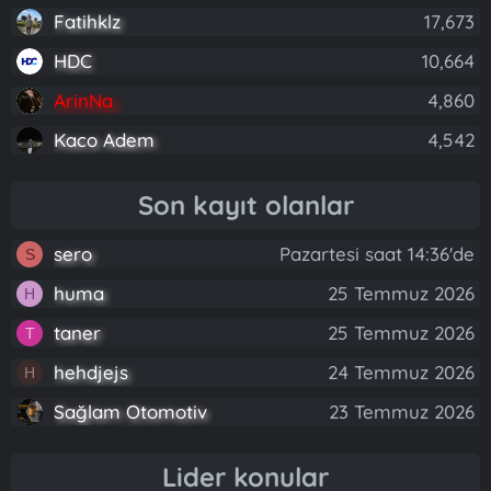
Fatihklz
17,673
HDC
10,664
ArinNa
4,860
Kaco Adem
4,542
Son kayıt olanlar
sero
Pazartesi saat 14:36'de
S
huma
25 Temmuz 2026
H
taner
25 Temmuz 2026
T
hehdjejs
24 Temmuz 2026
H
Sağlam Otomotiv
23 Temmuz 2026
Lider konular