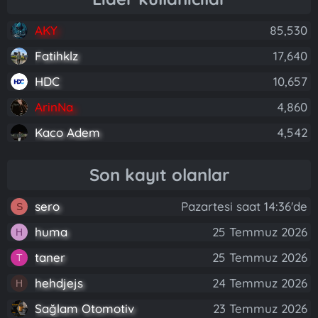
AKY
85,530
Fatihklz
17,640
HDC
10,657
ArinNa
4,860
Kaco Adem
4,542
Son kayıt olanlar
sero
Pazartesi saat 14:36'de
S
huma
25 Temmuz 2026
H
taner
25 Temmuz 2026
T
hehdjejs
24 Temmuz 2026
H
Sağlam Otomotiv
23 Temmuz 2026