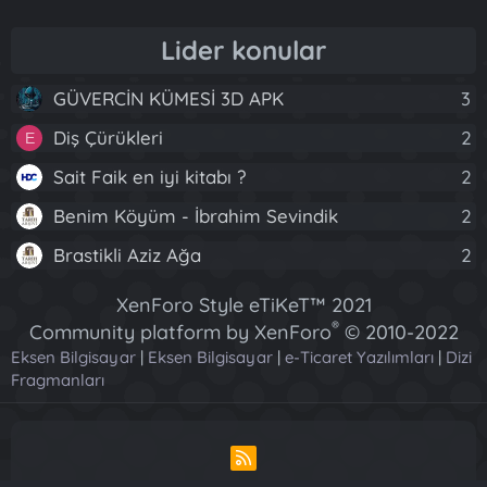
Lider konular
GÜVERCİN KÜMESİ 3D APK
3
Diş Çürükleri
2
E
Sait Faik en iyi kitabı ?
2
Benim Köyüm - İbrahim Sevindik
2
Brastikli Aziz Ağa
2
XenForo Style eTiKeT™ 2021
®
Community platform by XenForo
© 2010-2022
Eksen Bilgisayar
|
Eksen Bilgisayar
XenForo Ltd.
|
e-Ticaret Yazılımları
|
Dizi
Fragmanları
[XGT] Forum statistics system
- XenGenTr
R
S