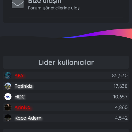
Bize ulaşın
Forum yöneticilerine ulaş.
Lider kullanıcılar
AKY
85,530
Fatihklz
17,638
HDC
10,657
ArinNa
4,860
Kaco Adem
4,542