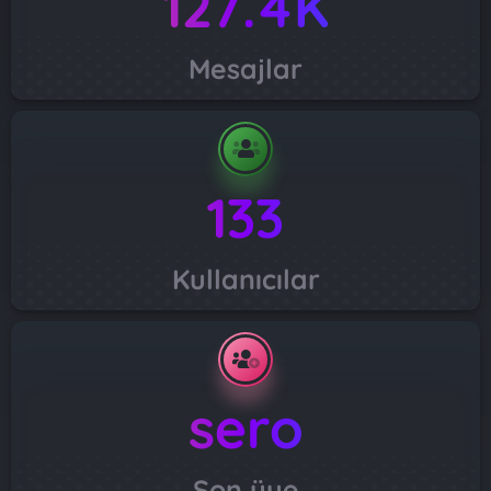
127.4K
Mesajlar
133
Kullanıcılar
sero
Son üye