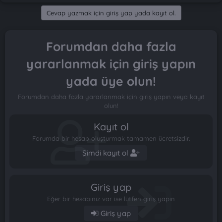
n
i
Cevap yazmak için giriş yap yada kayıt ol.
Forumdan daha fazla
yararlanmak için giriş yapın
yada üye olun!
Forumdan daha fazla yararlanmak için giriş yapın veya kayıt
olun!
Kayıt ol
Forumda bir hesap oluşturmak tamamen ücretsizdir.
Şimdi kayıt ol
Giriş yap
Eğer bir hesabınız var ise lütfen giriş yapın
Giriş yap