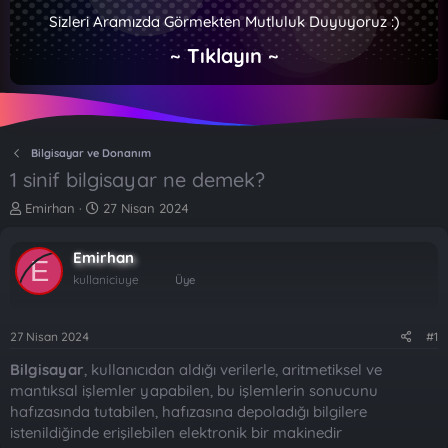
Sizleri Aramızda Görmekten Mutluluk Duyuyoruz :)
~ Tıklayın ~
Bilgisayar ve Donanım
1 sinif bilgisayar ne demek?
K
B
Emirhan
27 Nisan 2024
o
a
n
ş
Emirhan
b
l
E
u
a
kullaniciuye
Üye
y
n
u
g
b
ı
27 Nisan 2024
#1
a
ç
Bilgisayar
, kullanıcıdan aldığı verilerle, aritmetiksel ve
ş
t
l
a
mantıksal işlemler yapabilen, bu işlemlerin sonucunu
a
r
hafızasında tutabilen, hafızasına depoladığı bilgilere
t
i
istenildiğinde erişilebilen elektronik bir makinedir
a
h