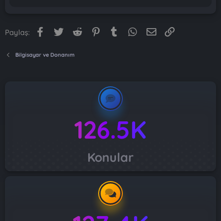
Facebook
Twitter
Reddit
Pinterest
Tumblr
WhatsApp
E-posta
Link
Paylaş:
Bilgisayar ve Donanım
126.5K
Konular