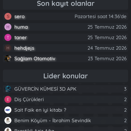
Son kayıt olanlar
sero
Pazartesi saat 14:36'de
S
huma
25 Temmuz 2026
H
taner
25 Temmuz 2026
T
hehdjejs
24 Temmuz 2026
H
Sağlam Otomotiv
23 Temmuz 2026
Lider konular
GÜVERCİN KÜMESİ 3D APK
3
Diş Çürükleri
2
E
Sait Faik en iyi kitabı ?
2
Benim Köyüm - İbrahim Sevindik
2
Brastikli Aziz Ağa
2