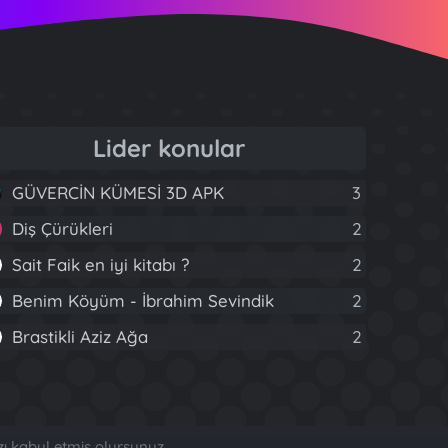
Lider konular
GÜVERCİN KÜMESİ 3D APK
3
Diş Çürükleri
2
Sait Faik en iyi kitabı ?
2
Benim Köyüm - İbrahim Sevindik
2
Brastikli Aziz Ağa
2
zı kabul etmiş olursunuz.