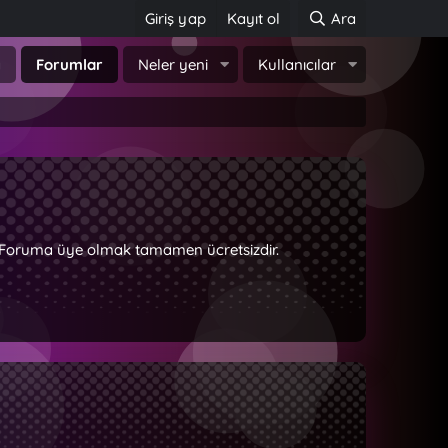
Giriş yap
Kayıt ol
Ara
a
Forumlar
Neler yeni
Kullanıcılar
z. Foruma üye olmak tamamen ücretsizdir.