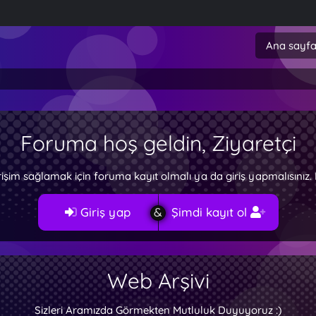
Ana sayf
Foruma hoş geldin, Ziyaretçi
rişim sağlamak için foruma kayıt olmalı ya da giriş yapmalısını
Giriş yap
Şimdi kayıt ol
Web Arşivi
Sizleri Aramızda Görmekten Mutluluk Duyuyoruz :)