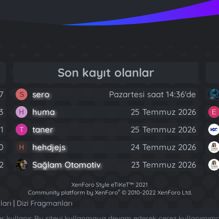
Son kayıt olanlar
7
sero
Pazartesi saat 14:36'de
S
3
huma
25 Temmuz 2026
H
E
1
taner
25 Temmuz 2026
T
0
hehdjejs
24 Temmuz 2026
H
2
Sağlam Otomotiv
23 Temmuz 2026
XenForo Style eTiKeT™ 2021
®
Community platform by XenForo
© 2010-2022 XenForo Ltd.
[XGT] Forum statistics system
- XenGenTr
ları
|
Dizi Fragmanları
ler kullanır. Bu siteyi kullanmaya devam ederek çerez kullanımımı