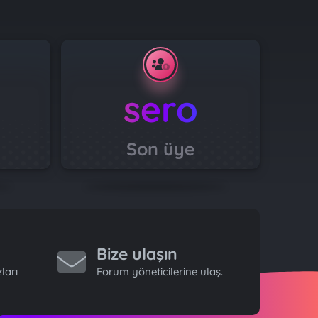
sero
Son üye
Bize ulaşın
ları
Forum yöneticilerine ulaş.