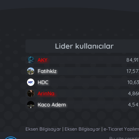
Lider kullanıcılar
AKY
84,91
Fatihklz
17,57
HDC
10,63
ArinNa
4,86
Kaco Adem
4,54
Eksen Bilgisayar
|
Eksen Bilgisayar
|
e-Ticaret Yazılım
Bu site çerez