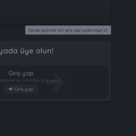
Cevap yazmak için giriş yap yada kayıt ol.
yada üye olun!
Giriş yap
esabınız var ise lütfen giriş yapın
Giriş yap