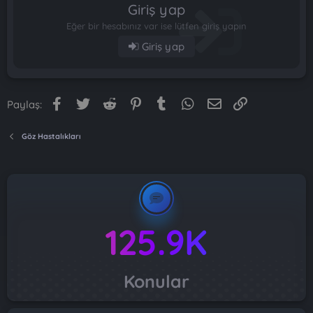
Giriş yap
Eğer bir hesabınız var ise lütfen giriş yapın
Giriş yap
Facebook
Twitter
Reddit
Pinterest
Tumblr
WhatsApp
E-posta
Link
Paylaş:
Göz Hastalıkları
125.9K
Konular