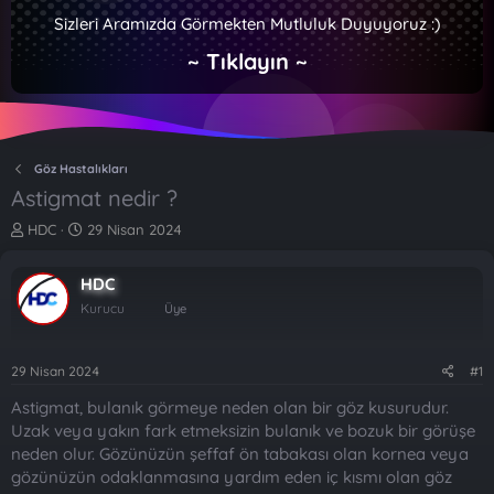
Sizleri Aramızda Görmekten Mutluluk Duyuyoruz :)
~ Tıklayın ~
Göz Hastalıkları
Astigmat nedir ?
K
B
HDC
29 Nisan 2024
o
a
n
ş
HDC
b
l
u
a
Kurucu
Üye
y
n
u
g
b
ı
29 Nisan 2024
#1
a
ç
Astigmat, bulanık görmeye neden olan bir göz kusurudur.
ş
t
l
a
Uzak veya yakın fark etmeksizin bulanık ve bozuk bir görüşe
a
r
neden olur. Gözünüzün şeffaf ön tabakası olan kornea veya
t
i
gözünüzün odaklanmasına yardım eden iç kısmı olan göz
a
h