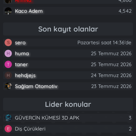
Kaco Adem
4,542
Son kayıt olanlar
sero
Pazartesi saat 14:36'de
S
huma
25 Temmuz 2026
H
taner
25 Temmuz 2026
T
hehdjejs
24 Temmuz 2026
H
Sağlam Otomotiv
23 Temmuz 2026
Lider konular
GÜVERCİN KÜMESİ 3D APK
3
Diş Çürükleri
2
E