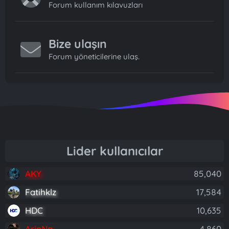
Forum kullanım kılavuzları
Bize ulaşın
Forum yöneticilerine ulaş.
Lider kullanıcılar
AKY
85,040
Fatihklz
17,584
HDC
10,635
ArinNa
4,860