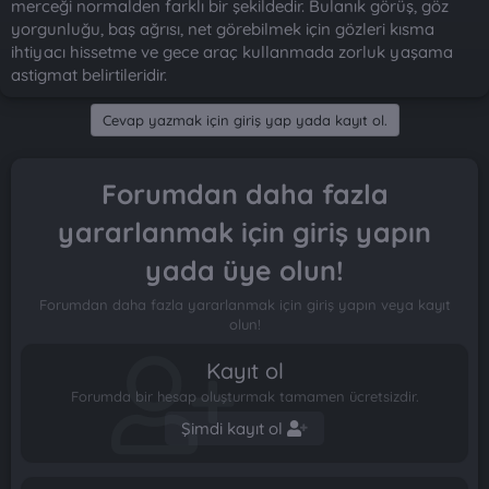
merceği normalden farklı bir şekildedir. Bulanık görüş, göz
n
i
yorgunluğu, baş ağrısı, net görebilmek için gözleri kısma
ihtiyacı hissetme ve gece araç kullanmada zorluk yaşama
astigmat belirtileridir.
Cevap yazmak için giriş yap yada kayıt ol.
Forumdan daha fazla
yararlanmak için giriş yapın
yada üye olun!
Forumdan daha fazla yararlanmak için giriş yapın veya kayıt
olun!
Kayıt ol
Forumda bir hesap oluşturmak tamamen ücretsizdir.
Şimdi kayıt ol