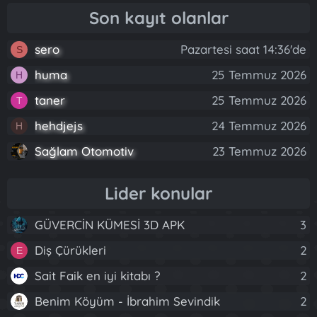
Son kayıt olanlar
sero
Pazartesi saat 14:36'de
S
huma
25 Temmuz 2026
H
taner
25 Temmuz 2026
T
hehdjejs
24 Temmuz 2026
H
Sağlam Otomotiv
23 Temmuz 2026
Lider konular
GÜVERCİN KÜMESİ 3D APK
3
Diş Çürükleri
2
E
Sait Faik en iyi kitabı ?
2
Benim Köyüm - İbrahim Sevindik
2