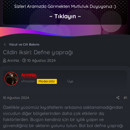
Sizleri Aramızda Görmekten Mutluluk Duyuyoruz :)
~ Tıklayın ~
Vücut ve Cilt Bakımı
Cildin iksiri: Defne yaprağı
K
B
ArinNa
10 Ağustos 2024
o
a
n
ş
ArinNa
b
l
u
a
xfmaster
Moderatör
Üye
y
n
u
g
b
ı
10 Ağustos 2024
#1
a
ç
Özellikle yüzümüz kıyafetlerin arkasına saklanamadığından
ş
t
l
a
vücudun diğer bölgelerinden daha çok etkilenir dış
a
r
faktörlerden. Bugün kendiniz için bir iyilik yapın ve
t
i
güvendiğiniz bir aktarın yolunu tutun. Bol bol defne yaprağı
a
h