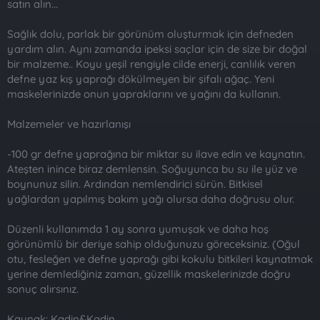
satın alın...
n
i
Sağlık dolu, parlak bir görünüm oluşturmak için defneden
yardım alın. Aynı zamanda ipeksi saçlar için de size bir doğal
bir malzeme.. Koyu yeşil rengiyle cilde enerji, canlılık veren
defne yaz kış yaprağı dökülmeyen bir şifalı ağaç. Yeni
maskelerinizde onun yapraklarını ve yağını da kullanın.
Malzemeler ve hazırlanışı
-100 gr defne yaprağına bir miktar su ilave edin ve kaynatın.
Ateşten inince biraz demlensin. Soğuyunca bu su ile yüz ve
boynunuz silin. Ardından nemlendirici sürün. Bitkisel
yağlardan yapılmış bakım yağı olursa daha doğrusu olur.
Düzenli kullanımda 1 ay sonra yumuşak ve daha hoş
görünümlü bir deriye sahip olduğunuzu göreceksiniz. (Oğul
otu, fesleğen ve defne yaprağı gibi kokulu bitkileri kaynatmak
yerine demlediğiniz zaman, güzellik maskelerinizde doğru
sonuç alırsınız.
Kaynak: Kadin&Kadin