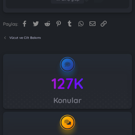
Facebook
Twitter
Reddit
Pinterest
Tumblr
WhatsApp
E-posta
Link
Paylaş:
Vücut ve Cilt Bakımı
127K
Konular