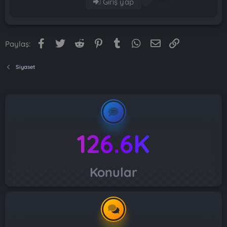
Giriş yap
Facebook
Twitter
Reddit
Pinterest
Tumblr
WhatsApp
E-posta
Link
Paylaş:
Siyaset
126.6K
Konular