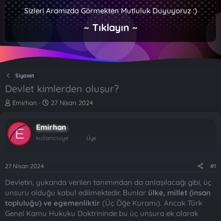
Sizleri Aramızda Görmekten Mutluluk Duyuyoruz :)
~ Tıklayın ~
Siyaset
Devlet kimlerden oluşur?
K
B
Emirhan
27 Nisan 2024
o
a
n
ş
Emirhan
b
l
E
u
a
kullaniciuye
Üye
y
n
u
g
b
ı
27 Nisan 2024
#1
a
ç
Devletin, yukarıda verilen tanımından da anlaşılacağı gibi, üç
ş
t
l
a
unsuru olduğu kabul edilmektedir. Bunlar
ülke, millet (insan
a
r
topluluğu) ve egemenliktir
(Üç Öğe Kuramı). Ancak Türk
t
i
Genel Kamu Hukuku Doktrininde bu üç unsura ek olarak
a
h