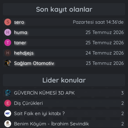
Son kayıt olanlar
sero
Pazartesi saat 14:36'de
S
huma
25 Temmuz 2026
H
taner
25 Temmuz 2026
T
hehdjejs
24 Temmuz 2026
H
Sağlam Otomotiv
23 Temmuz 2026
Lider konular
GÜVERCİN KÜMESİ 3D APK
3
Diş Çürükleri
2
E
Sait Faik en iyi kitabı ?
2
Benim Köyüm - İbrahim Sevindik
2