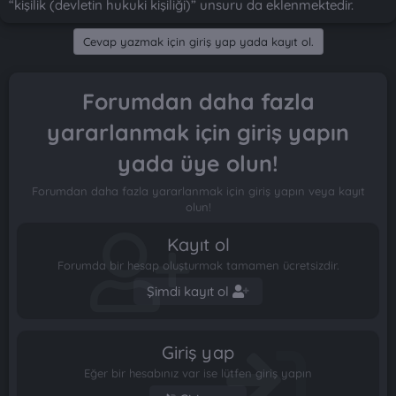
“kişilik (devletin hukuki kişiliği)” unsuru da eklenmektedir.
n
i
Cevap yazmak için giriş yap yada kayıt ol.
Forumdan daha fazla
yararlanmak için giriş yapın
yada üye olun!
Forumdan daha fazla yararlanmak için giriş yapın veya kayıt
olun!
Kayıt ol
Forumda bir hesap oluşturmak tamamen ücretsizdir.
Şimdi kayıt ol
Giriş yap
Eğer bir hesabınız var ise lütfen giriş yapın