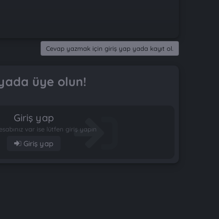
Cevap yazmak için giriş yap yada kayıt ol.
yada üye olun!
Giriş yap
esabınız var ise lütfen giriş yapın
Giriş yap