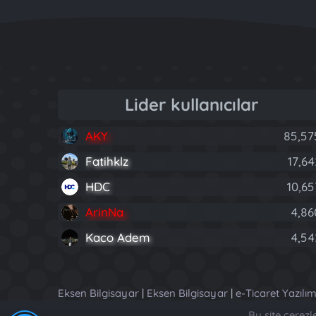
Lider kullanıcılar
AKY
85,57
Fatihklz
17,64
HDC
10,65
ArinNa
4,86
Kaco Adem
4,54
Eksen Bilgisayar
|
Eksen Bilgisayar
|
e-Ticaret Yazılım
Bu site çerez