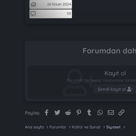
t
i
26 Nisan 2024
a
h
n
i
131
Forumdan daha
Kayıt ol
Forumda bir hesap oluşturmak tamame
Şimdi kayıt ol
Facebook
Twitter
Reddit
Pinterest
Tumblr
WhatsApp
E-posta
Link
Paylaş:
Ana sayfa
Forumlar
Kültür ve Sanat
Siyaset