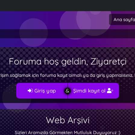
Ana sayf
Foruma hoş geldin, Ziyaretçi
rişim sağlamak için foruma kayıt olmalı ya da giriş yapmalısını
Giriş yap
Şimdi kayıt ol
Web Arşivi
Sizleri Aramızda Görmekten Mutluluk Duyuyoruz :)