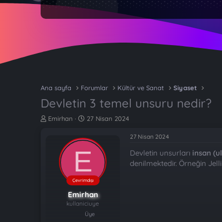
Ana sayfa
Forumlar
Kültür ve Sanat
Siyaset
Devletin 3 temel unsuru nedir?
K
B
Emirhan
27 Nisan 2024
o
a
n
ş
27 Nisan 2024
b
l
E
Devletin unsurları
insan (u
u
a
y
n
denilmektedir. Örneğin Jelli
u
g
b
ı
Çevrimdışı
a
ç
Emirhan
ş
t
kullaniciuye
l
a
Üye
a
r