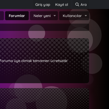
Giriş yap
Kayıt ol
Ara
a
Forumlar
Neler yeni
Kullanıcılar
z. Foruma üye olmak tamamen ücretsizdir.