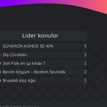
Lider konular
GÜVERCİN KÜMESİ 3D APK
3
Diş Çürükleri
2
Sait Faik en iyi kitabı ?
2
Benim Köyüm - İbrahim Sevindik
2
Brastikli Aziz Ağa
2
zı kabul etmiş olursunuz.