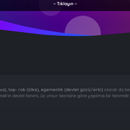
~ Tıklayın ~
lus), top- rak (ülke), egemenlik (devlet gücü/erki)
olarak da beli
nek'in devlet tanımı, üç unsur teorisine göre yapılmış bir tanımdır.