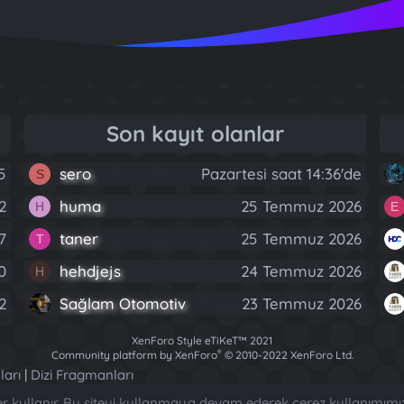
Son kayıt olanlar
5
sero
Pazartesi saat 14:36'de
S
2
huma
25 Temmuz 2026
H
E
7
taner
25 Temmuz 2026
T
0
hehdjejs
24 Temmuz 2026
H
2
Sağlam Otomotiv
23 Temmuz 2026
XenForo Style eTiKeT™ 2021
®
Community platform by XenForo
© 2010-2022 XenForo Ltd.
[XGT] Forum statistics system
- XenGenTr
ları
|
Dizi Fragmanları
ler kullanır. Bu siteyi kullanmaya devam ederek çerez kullanımımı