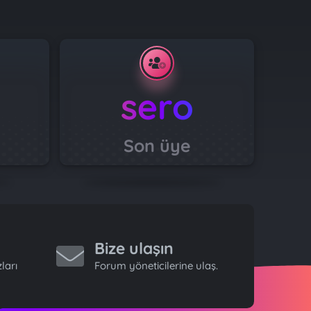
sero
Son üye
Bize ulaşın
ları
Forum yöneticilerine ulaş.