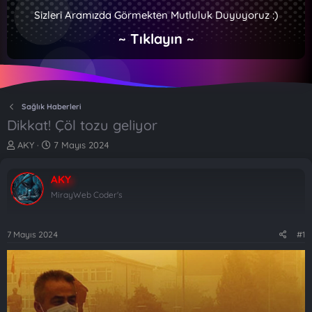
Sizleri Aramızda Görmekten Mutluluk Duyuyoruz :)
~ Tıklayın ~
Sağlık Haberleri
Dikkat! Çöl tozu geliyor
K
B
AKY
7 Mayıs 2024
o
a
n
ş
AKY
b
l
u
a
MirayWeb Coder's
y
n
u
g
b
ı
7 Mayıs 2024
#1
a
ç
ş
t
l
a
a
r
t
i
a
h