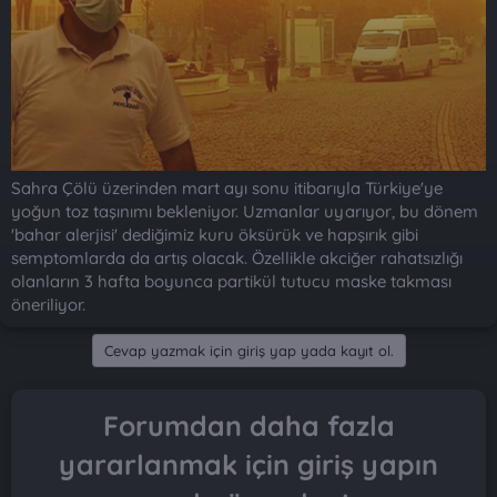
n
i
Sahra Çölü üzerinden mart ayı sonu itibarıyla Türkiye'ye
yoğun toz taşınımı bekleniyor. Uzmanlar uyarıyor, bu dönem
'bahar alerjisi' dediğimiz kuru öksürük ve hapşırık gibi
semptomlarda da artış olacak. Özellikle akciğer rahatsızlığı
olanların 3 hafta boyunca partikül tutucu maske takması
öneriliyor.
Cevap yazmak için giriş yap yada kayıt ol.
Forumdan daha fazla
yararlanmak için giriş yapın