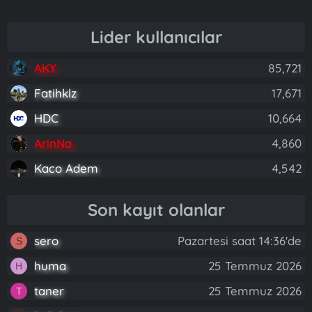
Lider kullanıcılar
AKY
85,721
Fatihklz
17,671
HDC
10,664
ArinNa
4,860
Kaco Adem
4,542
Son kayıt olanlar
sero
Pazartesi saat 14:36'de
S
huma
25 Temmuz 2026
H
taner
25 Temmuz 2026
T