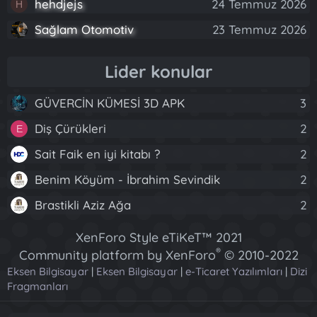
hehdjejs
24 Temmuz 2026
H
Sağlam Otomotiv
23 Temmuz 2026
Lider konular
GÜVERCİN KÜMESİ 3D APK
3
Diş Çürükleri
2
E
Sait Faik en iyi kitabı ?
2
Benim Köyüm - İbrahim Sevindik
2
Brastikli Aziz Ağa
2
XenForo Style eTiKeT™ 2021
®
Community platform by XenForo
© 2010-2022
Eksen Bilgisayar
|
Eksen Bilgisayar
XenForo Ltd.
|
e-Ticaret Yazılımları
|
Dizi
Fragmanları
[XGT] Forum statistics system
- XenGenTr