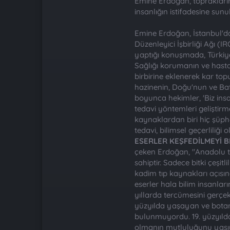
Emine Erdoğan, topraklarını
insanlığın istifadesine sunu
Emine Erdoğan, İstanbul'da
Düzenleyici İşbirliği Ağı (I
yaptığı konuşmada, Türkiy
Sağlığı korumanın ve hasta
birbirine eklenerek kar topu
hazinenin, Doğu'nun ve Bat
boyunca hekimler, 'Biz insa
tedavi yöntemleri geliştirm
kaynaklardan biri hiç şüphe
tedavi, bilimsel geçerliliği
ESERLER KEŞFEDİLMEYİ 
çeken Erdoğan, "Anadolu top
sahiptir. Sadece bitki çeşi
kadim tıp kaynakları açısın
eserler hala bilim insanlar
yıllarda tercümesini gerçek
yüzyılda yaşayan ve botanik
bulunmuyordu. 19. yüzyılda 
olmanın mutluluğunu yaşıyo