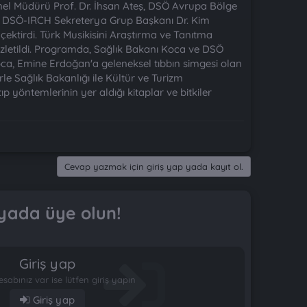
enel Müdürü Prof. Dr. İhsan Ateş, DSÖ Avrupa Bölge
u/ DSÖ-IRCH Sekreterya Grup Başkanı Dr. Kim
ektirdi. Türk Musikisini Araştırma ve Tanıtma
izletildi. Programda, Sağlık Bakanı Koca ve DSÖ
a, Emine Erdoğan'a geleneksel tıbbın simgesi olan
e Sağlık Bakanlığı ile Kültür ve Turizm
ıp yöntemlerinin yer aldığı kitaplar ve bitkiler
Cevap yazmak için giriş yap yada kayıt ol.
yada üye olun!
Giriş yap
esabınız var ise lütfen giriş yapın
Giriş yap