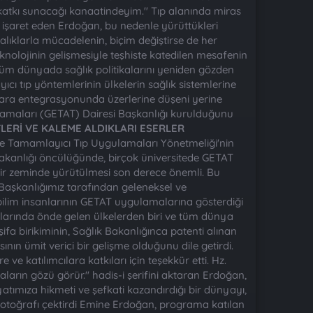
katkı sunacağı kanaatindeyim." Tıp alanında miras
e işaret eden Erdoğan, bu nedenle yürüttükleri
ıklarla mücadelenin, biçim değiştirse de her
knolojinin gelişmesiyle teşhiste katedilen mesafenin
 tüm dünyada sağlık politikalarını yeniden gözden
ı tıp yöntemlerinin ülkelerin sağlık sistemlerine
alara entegrasyonunda üzerlerine düşeni yerine
lamaları (GETAT) Dairesi Başkanlığı kurulduğunu
İFLERİ VE KALEME ALDIKLARI ESERLER
ve Tamamlayıcı Tıp Uygulamaları Yönetmeliği'nin
akanlığı öncülüğünde, birçok üniversitede GETAT
ir zeminde yürütülmesi son derece önemli. Bu
Başkanlığımız tarafından geleneksel ve
 bilim insanlarının GETAT uygulamalarına gösterdiği
arında önde gelen ülkelerden biri ve tüm dünya
fa birikiminin, Sağlık Bakanlığınca patenti alınan
ının ümit verici bir gelişme olduğunu dile getirdi.
katılımcılara katkıları için teşekkür etti. Hz.
arın gözü görür." hadis-i şerifini aktaran Erdoğan,
yatımıza hikmeti ve şefkati kazandırdığı bir dünyayı,
e fotoğrafı çektirdi Emine Erdoğan, programa katılan