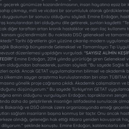
 geçerek günümüze kazandırılmasının, insan hayatına eşsiz bir 
sahip çıkmayı, milli ve vicdani bir sorumluluk olarak gördüklerin
k duygusunun bir sonucu olduğunu söyledi. Emine Erdoğan, hastal
ş konularından biri olduğunu dile getirerek, şunları kaydetti: "Te
k diğer taraftan artan kronik hastalıklar ve aşırı ilaç kullanımı
kanısını güçlendirmiştir. Bu noktada DSÖ geleneksel ve tamamlayıc
mektedir." Tarihi öğretilerin gün yüzüne çıkarılıp modern uygulam
 Sağlık Bakanlığı bünyesinde Geleneksel ve Tamamlayıcı Tıp Uygu
evzuat düzenlemesi yapıldığını vurguladı.
"SAYISIZ ALİMİN KEŞ
TEDİR"
Emine Erdoğan, 2014 yılında yürürlüğe giren Geleneksel 
dım olduğundan bahsederek, şunları söyledi: "Bu sayede Sağlık B
leri açıldı. Ancak GETAT uygulamalarının bilimsel ve akademik b
a ülkemizin saygın araştırma kuruluşlarından biri olan TÜBİTAK 
lmasına yönelik proje çağrısına çıkıldı. Akademik çalışmaların ve
 olduğunu düşünüyorum." Bu sayede Türkiye'nin GETAT uygulamal
acağına emin olduğunu vurgulayan Erdoğan, topraklarının zengin şi
ında daha da geliştirilerek insanlığın istifadesine sunulacak olmas
k Bakanlığı ve DSÖ olmak üzere organizasyonda emeği geçenlere ve 
ları sağlam insanların başına konmuş bir taçtır. Onu ancak hastal
merkeze alındığı, geleneğin hak ettiği itibara yeniden kavuşarak ha
i diliyorum." şeklinde konuştu. Emine Erdoğan, katılımcılarla ail