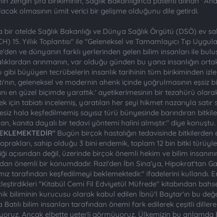
n zengin şifa birikiminin, Sağlık Bakanlığınca patenti alınan "Ana
lacak olmasının ümit verici bir gelişme olduğunu dile getirdi.
 bir otelde Sağlık Bakanlığı ve Dünya Sağlık Örgütü (DSÖ) ev sahi
RCH) 15. Yıllık Toplantısı" ile "Geleneksel ve Tamamlayıcı Tıp Uygul
e'den ve dünyanın farklı yerlerinden gelen bilim insanları ile
lıklardan arınmanın, var olduğu günden bu yana insanlığın ortak
 gibi büyüyen tecrübelerin insanlık tarihinin tüm birikiminden izler
ı'nın, geleneksel ve modernin ahenk içinde yoğrulmasının eşsiz 
nı en güzel biçimde yarattık.' ayetikerimesinin bir tezahürü olar
ek için tabiatı incelemiş, yaratılan her şeyi hikmet nazarıyla satı
siz hala keşfedilmemiş sayısız türü bünyesinde barındıran bitkiler 
 olan, kanıta dayalı bir tedavi yöntemi halini almıştır." diye konuştu
BEKLEMEKTEDİR"
Bugün birçok hastalığın tedavisinde bitkilerden eld
rakları, sahip olduğu 3 bini endemik, toplam 12 bin bitki türüyle
tliliği açısından değil, üzerinde birçok önemli hekim ve bilim insa
dan önemli bir konumdadır. Razi'den İbn Sina'ya, Hipokrat'tan Gale
ımız tarafından keşfedilmeyi beklemektedir." ifadelerini kullandı
leştirdikleri "Kitabül Cemi Fil Edviyetül Müfrede" kitabından bahse
 biliminin kurucusu olarak kabul edilen İbnü'l Baytar'ın bu değer
Batılı bilim insanları tarafından önemi fark edilerek çeşitli dille
ruz. Ancak elbette yeterli görmüyoruz. Ülkemizin bu anlamda bü