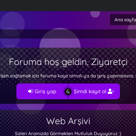
Ana sayf
Foruma hoş geldin, Ziyaretçi
rişim sağlamak için foruma kayıt olmalı ya da giriş yapmalısını
Giriş yap
Şimdi kayıt ol
Web Arşivi
Sizleri Aramızda Görmekten Mutluluk Duyuyoruz :)