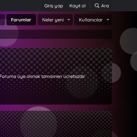
Giriş yap
Kayıt ol
Ara
a
Forumlar
Neler yeni
Kullanıcılar
z. Foruma üye olmak tamamen ücretsizdir.