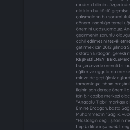
modern bilimin süzgecinden
aldıkları bu köklü geçmişe 
çalışmaların bu sorumlulu
dönem insanlığın temel uğra
önemini yadsıyamayız. Anca
geçirmenin zorunlu olduğu 
dahil edilmesini teşvik et
getirmek için 2012 yılında
aktaran Erdoğan, gerekli m
KEŞFEDİLMEYİ BEKLEMEK
bu çerçevede önemli bir a
eğitim ve uygulama merkez
minvalde geçtiğimiz aylard
tamamlayıcı tıbbın araştırı
ilginin son derece önemli
için bir cazibe merkezi ol
"Anadolu Tıbbı" markası alt
Emine Erdoğan, başta Sağlı
Muhammed'in "Sağlık, vücut
"Hastalığın değil, şifanın 
hep birlikte inşa edebilmey