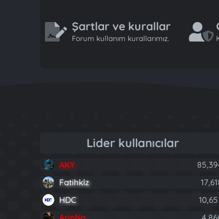
Şartlar ve kurallar
Forum kullanım kurallarımız.
K
Lider kullanıcılar
AKY
85,39
Fatihklz
17,61
HDC
10,65
ArinNa
4,86