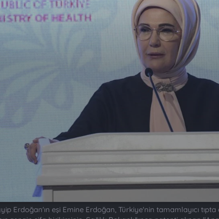
 Erdoğan'ın eşi Emine Erdoğan, Türkiye'nin tamamlayıcı tıpta dü