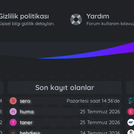
Gizlilik politikası
Yardım
işisel bilgi gizlilik detayları.
Forum kullanım kılavuz
Son kayıt olanlar
4
sero
Pazartesi saat 14:36'de
S
8
huma
25 Temmuz 2026
H
E
2
taner
25 Temmuz 2026
T
0
hehdjejs
24 Temmuz 2026
H