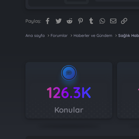
Facebook
Twitter
Reddit
Pinterest
Tumblr
WhatsApp
E-posta
Link
Paylaş:
Ana sayfa
Forumlar
Haberler ve Gündem
Sağlık Hab
126.3K
Konular