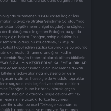
dolu Tıbbı" markası altında daha da geliştirilerek
pliğinde düzenlenen "DSÖ-Bitkisel İlaçlar İçin
amaları Kılavuz ve Strateji Geliştirme Çalıştayı"nda
 buluşmaktan büyük memnuniyet duyduğunu söyledi.
 derdi olduğunu dile getiren Erdoğan, bu yolda
 taşıdığını belirtti. Erdoğan, sahip oldukları bu
bir sembolü olduğunu kaydederek, "Yüzyıllar
ak, kutsal kabul edilen sağlığı korumak ve bu uğurda
r satır okumuştur. Şifanın arandığı en kadim
alemidir. Bugün fitoterapi olarak bilinen bitkilerle
.
"SAYISIZ ALİMİN KEŞİFLERİ VE KALEME ALDIKLARI
e edilen ilaçlar kullanıldığını bildiklerine dikkati
 bitkilerle tedavi alanında müstesna bir yere
nının yaşamış olması hasebiyle de Anadolu toprakları
n'e sayısız alimin keşifleri ve kaleme aldıkları
. Emine Erdoğan, buna bir örnek olarak, geçen
tmek istediğini aktararak, şöyle devam etti: "13.
li eserinin ne yazık ki Türkçe tercümesi
re çevrilmiş olan bu eseri Türkçeye kazandırmış
yük bir potansiyeli ve mirası var. Bu mirasın