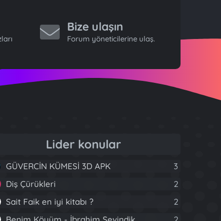
Bize ulaşın
ları
Forum yöneticilerine ulaş.
Lider konular
GÜVERCİN KÜMESİ 3D APK
3
Diş Çürükleri
2
Sait Faik en iyi kitabı ?
2
Benim Köyüm - İbrahim Sevindik
2