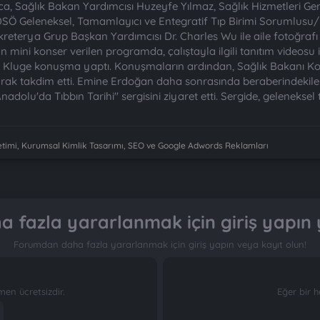
ca, Sağlık Bakan Yardımcısı Huzeyfe Yılmaz, Sağlık Hizmetleri G
 DSÖ Geleneksel, Tamamlayıcı ve Entegratif Tıp Birimi Sorumlus
terya Grup Başkan Yardımcısı Dr. Charles Wu ile aile fotoğrafı ç
mini konser verilen programda, çalıştayla ilgili tanıtım videosu 
. Kluge konuşma yaptı. Konuşmaların ardından, Sağlık Bakanı Koc
rak takdim etti. Emine Erdoğan daha sonrasında beraberindekilerl
dolu'da Tıbbın Tarihi" sergisini ziyaret etti. Sergide, geleneksel t
imi, Kurumsal Kimlik Tasarımı, SEO ve Google Adwords Reklamları
 fazla yararlanmak için giriş yapın 
Forumdan daha fazla yararlanmak için giriş yapın veya kayıt olun!
n ücretsizdir.
Eğer bir h