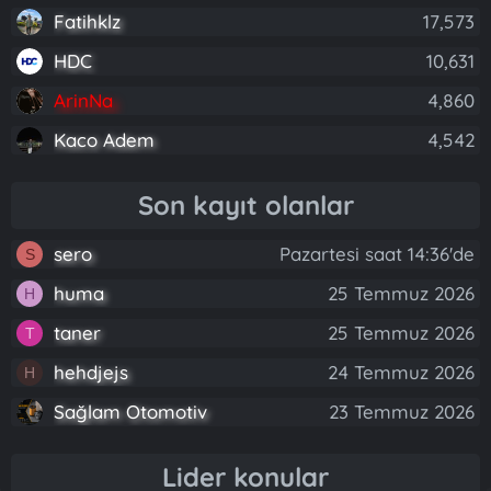
Fatihklz
17,573
HDC
10,631
ArinNa
4,860
Kaco Adem
4,542
Son kayıt olanlar
sero
Pazartesi saat 14:36'de
S
huma
25 Temmuz 2026
H
taner
25 Temmuz 2026
T
hehdjejs
24 Temmuz 2026
H
Sağlam Otomotiv
23 Temmuz 2026
Lider konular