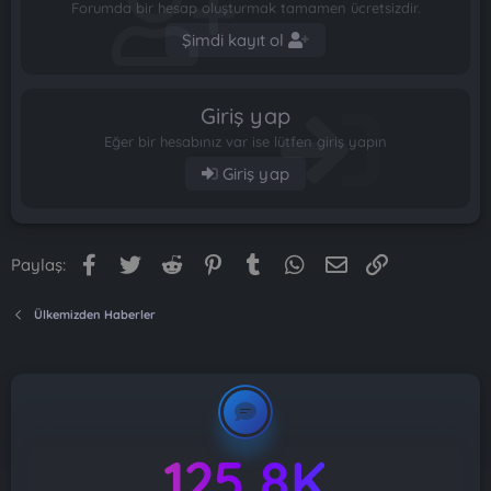
Forumda bir hesap oluşturmak tamamen ücretsizdir.
Şimdi kayıt ol
Giriş yap
Eğer bir hesabınız var ise lütfen giriş yapın
Giriş yap
Facebook
Twitter
Reddit
Pinterest
Tumblr
WhatsApp
E-posta
Link
Paylaş:
Ülkemizden Haberler
125.8K