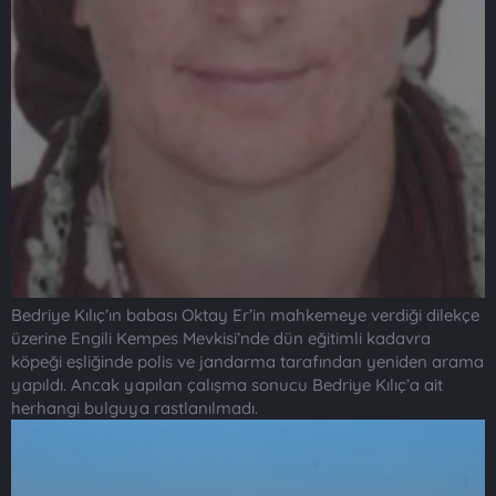
Bedriye Kılıç’ın babası Oktay Er’in mahkemeye verdiği dilekçe
üzerine Engili Kempes Mevkisi’nde dün eğitimli kadavra
köpeği eşliğinde polis ve jandarma tarafından yeniden arama
yapıldı. Ancak yapılan çalışma sonucu Bedriye Kılıç’a ait
herhangi bulguya rastlanılmadı.