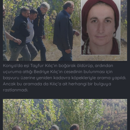
a
r
t
i
a
h
n
i
Konya’da eşi Tayfur Kılıç’ın boğarak öldürüp, ardından
uçuruma attığı Bedriye Kılıç’ın cesedinin bulunması için
başvuru üzerine yeniden kadavra köpekleriyle arama yapıldı.
Ancak bu aramada da Kılıç’a ait herhangi bir bulguya
rastlanmadı.