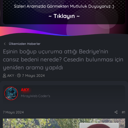
Sizleri Aramızda Görmekten Mutluluk Duyuyoruz :)
~ Tıklayın ~
Ülkemizden Haberler
Eşinin boğup uçuruma attığı Bedriye’nin
cansız bedeni nerede? Cesedin bulunması için
yeniden arama yapıldı
K
B
AKY
7 Mayıs 2024
o
a
n
ş
AKY
b
l
u
a
MirayWeb Coder's
y
n
u
g
b
ı
7 Mayıs 2024
#1
a
ç
ş
t
l
a