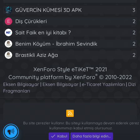
GÜVERCİN KÜMESİ 3D APK
3
Diş Çürükleri
2
E
Sait Faik en iyi kitabı ?
2
Benim Köyüm - İbrahim Sevindik
2
Brastikli Aziz Ağa
2
XenForo Style eTiKeT™ 2021
®
Community platform by XenForo
© 2010-2022
Eksen Bilgisayar
|
Eksen Bilgisayar
XenForo Ltd.
|
e-Ticaret Yazılımları
|
Dizi
Fragmanları
[XGT] Forum statistics system
- XenGenTr
R
S
Bu site çerezler kullanır. Bu siteyi kullanmaya devam ederek çerez
S
kullanımımızı kabul etmiş olursunuz.
Piese Auto Dacia Arges
-
Piese Auto Dacia Arges
-
Renault ve
Dacia Yedek Parça - Sağlam Otomotiv
Kabul
Daha fazla bilgi edin…