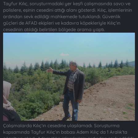
Tayfur Kılıç, soruşturmadaki yer keşfi çalışmasında savcı ve
polislere, eşinin cesedini attığı alanı gösterdi. Kılıç, işlemlerinin
ardından sevk edildiği mahkemede tutuklandı. Güvenlik
güçleri de AFAD ekipleri ve kadavra köpekleriyle Kılıç’ın
cesedinin atıldığı belirtilen bölgede arama yaptı.
Çalışmalarda Kılıç’ın cesedine ulaşılamadı. Soruşturma
kapsamında Tayfur Kılıç’ın babası Adem Kılıç da 1 Aralık’ta