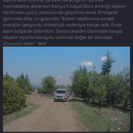
memleketine dönerken Konya Cinayet Büro Amirliği ekipleri
tarafından yolcu otobüsünde gözaltına alındı. Emniyete
götürülen Kılıç sorgusunda, “Eşimin telefonuna sürekli
mesajlar geliyordu. Kıskançlık nedeniyle kavga ettik. Evde
eşimi boğarak öldürdüm. Sonra cesedini otomobile taşıyıp,
Akşehir-Isparta karayolu üzerinde dağlık bir alandaki
uçuruma attım.” dedi.