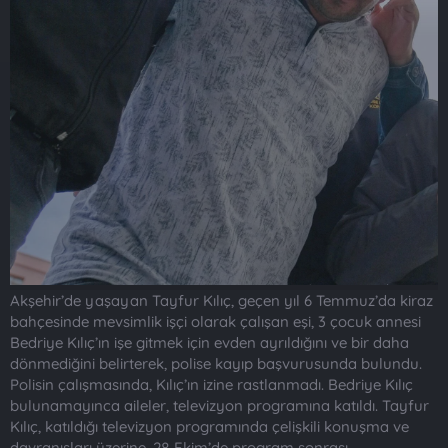
Akşehir’de yaşayan Tayfur Kılıç, geçen yıl 6 Temmuz’da kiraz
bahçesinde mevsimlik işçi olarak çalışan eşi, 3 çocuk annesi
Bedriye Kılıç’ın işe gitmek için evden ayrıldığını ve bir daha
dönmediğini belirterek, polise kayıp başvurusunda bulundu.
Polisin çalışmasında, Kılıç’ın izine rastlanmadı. Bedriye Kılıç
bulunamayınca aileler, televizyon programına katıldı. Tayfur
Kılıç, katıldığı televizyon programında çelişkili konuşma ve
davranışları üzerine, 28 Ekim’de program sonrası