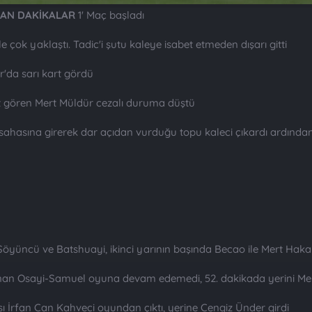
KAN DAKİKALAR
1' Maç başladı
e çok yaklaştı. Tadic'i şutu kaleye isabet etmeden dışarı gitti
'da sarı kart gördü
rt gören Mert Müldür cezalı duruma düştü
 sahasına girerek dar açıdan vurduğu topu kaleci çıkardı ardından
öyüncü ve Batshuayi, ikinci yarının başında Becao ile Mert Haka
nan Osayi-Samuel oyuna devam edemedi, 52. dakikada yerini Mert
sı İrfan Can Kahveci oyundan çıktı, yerine Cengiz Ünder girdi