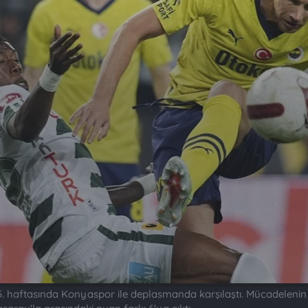
. haftasında Konyaspor ile deplasmanda karşılaştı. Mücadelenin 90