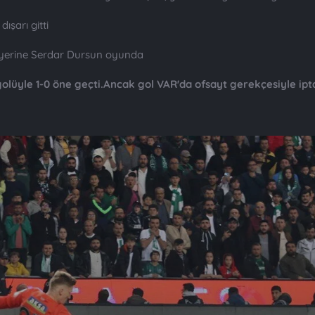
ışarı gitti
n yerine Serdar Dursun oyunda
lüyle 1-0 öne geçti.Ancak gol VAR'da ofsayt gerekçesiyle ipta