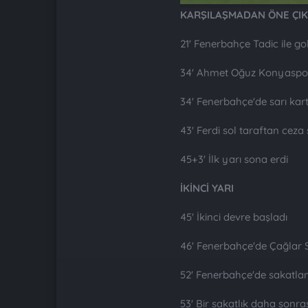
KARŞILAŞMADAN ÖNE ÇI
21' Fenerbahçe Tadic ile gol
34' Ahmet Oğuz Konyaspor
34' Fenerbahçe'de sarı ka
43' Ferdi sol taraftan ceza
45+3' İlk yarı sona erdi
İKİNCİ YARI
45' İkinci devre başladı
46' Fenerbahçe'de Çağlar S
52' Fenerbahçe'de sakatla
53' Bir sakatlık daha sonra