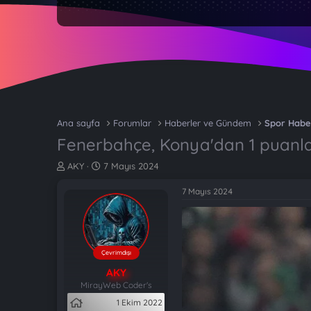
Ana sayfa
Forumlar
Haberler ve Gündem
Spor Habe
Fenerbahçe, Konya'dan 1 puanl
K
B
AKY
7 Mayıs 2024
o
a
n
ş
7 Mayıs 2024
b
l
u
a
y
n
u
g
b
ı
Çevrimdışı
a
ç
AKY
ş
t
MirayWeb Coder's
l
a
1 Ekim 2022
a
r