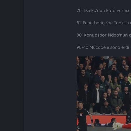
70' Dzeko'nun kafa vuruşu d
81' Fenerbahçe'de Tadic'i
90' Konyaspor Ndao'nun go
90+10 Mücadele sona erdi