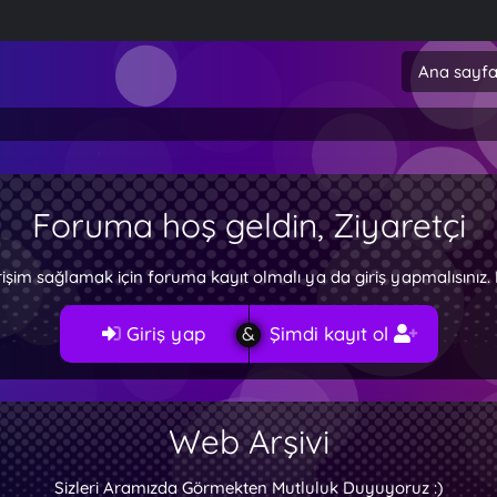
Ana sayf
Foruma hoş geldin, Ziyaretçi
rişim sağlamak için foruma kayıt olmalı ya da giriş yapmalısını
Giriş yap
Şimdi kayıt ol
Web Arşivi
Sizleri Aramızda Görmekten Mutluluk Duyuyoruz :)