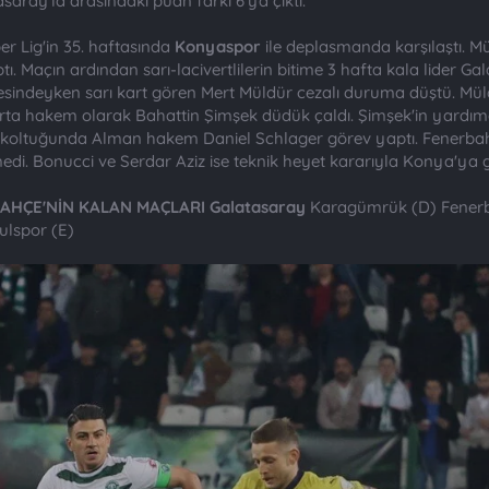
saray'la arasındaki puan farkı 6'ya çıktı.
r Lig'in 35. haftasında
Konyaspor
ile deplasmanda karşılaştı. Mü
. Maçın ardından sarı-lacivertlilerin bitime 3 hafta kala lider Gala
besindeyken sarı kart gören Mert Müldür cezalı duruma düştü. Mü
rta hakem olarak Bahattin Şimşek düdük çaldı. Şimşek'in yardım
 koltuğunda Alman hakem Daniel Schlager görev yaptı. Fenerbah
di. Bonucci ve Serdar Aziz ise teknik heyet kararıyla Konya'ya 
AHÇE'NİN KALAN MAÇLARI
Galatasaray
Karagümrük (D) Fenerb
ulspor (E)