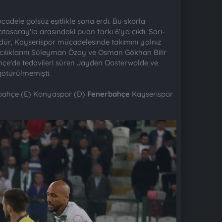
cadele golsüz eşitlikle sona erdi. Bu skorla
tasaray'la arasındaki puan farkı 6'ya çıktı. Sarı-
ldür, Kayserispor mücadelesinde takımını yalnız
cılıklarını Süleyman Özay ve Osman Gökhan Bilir
çe'de tedavileri süren Jayden Oosterwolde ve
götürülmemişti.
ahçe (E) Konyaspor (D)
Fenerbahçe
Kayserispor