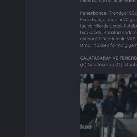
Fenerbahçe'nin lider Galata
Fenerbahçe,
Trendyol Süpe
Fenerbahçe puanını 90 yaptı
lacivertlilerde yedek kulü
bırakacak. Karşılaşmada o
üstlendi. Mücadelenin VAR
İsmail Yüksek forma giyeme
GALATASARAY VE FENERB
(E) Galatasaray (D) İstanb