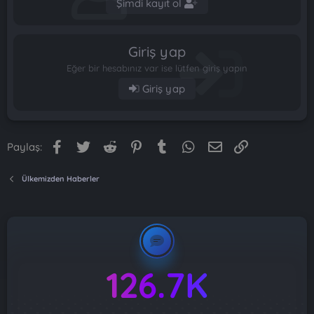
Şimdi kayıt ol
Giriş yap
Eğer bir hesabınız var ise lütfen giriş yapın
Giriş yap
Facebook
Twitter
Reddit
Pinterest
Tumblr
WhatsApp
E-posta
Link
Paylaş:
Ülkemizden Haberler
126.7K