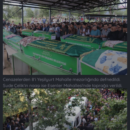
Cenazelerden 8'i Yeşilyurt Mahalle mezarlığında defnedildi.
Sude Çelik'in naaşı ise Esenler Mahallesi'nde toprağa verildi.