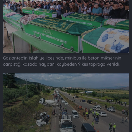
t
i
a
h
n
i
Gaziantep'in İslahiye ilçesinde, minibüs ile beton mikserinin
çarpıştığı kazada hayatını kaybeden 9 kişi toprağa verildi.