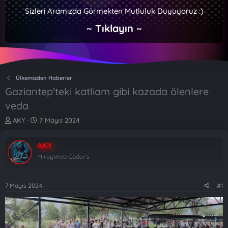
Sizleri Aramızda Görmekten Mutluluk Duyuyoruz :)
~ Tıklayın ~
Ülkemizden Haberler
Gaziantep'teki katliam gibi kazada ölenlere
veda
K
B
AKY
7 Mayıs 2024
o
a
n
ş
AKY
b
l
u
a
MirayWeb Coder's
y
n
u
g
b
ı
7 Mayıs 2024
#1
a
ç
ş
t
l
a
a
r