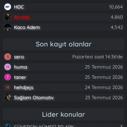
HDC
10,664
ArinNa
4,860
Kaco Adem
4,542
Son kayıt olanlar
sero
Pazartesi saat 14:36'de
S
huma
25 Temmuz 2026
H
taner
25 Temmuz 2026
T
hehdjejs
24 Temmuz 2026
H
Sağlam Otomotiv
23 Temmuz 2026
Lider konular
GÜVERCİN KÜMESİ 3D APK
3