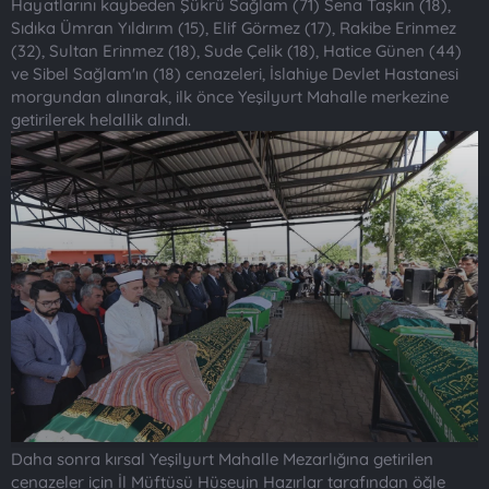
Hayatlarını kaybeden Şükrü Sağlam (71) Sena Taşkın (18),
Sıdıka Ümran Yıldırım (15), Elif Görmez (17), Rakibe Erinmez
(32), Sultan Erinmez (18), Sude Çelik (18), Hatice Günen (44)
ve Sibel Sağlam'ın (18) cenazeleri, İslahiye Devlet Hastanesi
morgundan alınarak, ilk önce Yeşilyurt Mahalle merkezine
getirilerek helallik alındı.
Daha sonra kırsal Yeşilyurt Mahalle Mezarlığına getirilen
cenazeler için İl Müftüsü Hüseyin Hazırlar tarafından öğle