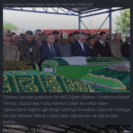
namazına müteakip cenaze namazı kıldırıldı.
Törene cenaze yakınları ile Milli Eğitim Bakan Yardımcısı Nazif
Yılmaz, Gaziantep Valisi Kemal Çeber ile vefat eden
öğrencilerin eğitim gördüğü İslahiye Anadolu Lisesi ile İslahiye
Farabi Mesleki Teknik Lisesi'nden öğretmen ve öğrenciler
katıldı.