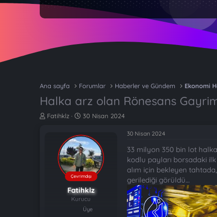
Ana sayfa
Forumlar
Haberler ve Gündem
Ekonomi H
Halka arz olan Rönesans Gayrim
K
B
Fatihklz
30 Nisan 2024
o
a
n
ş
30 Nisan 2024
b
l
33 milyon 350 bin lot halk
u
a
y
n
kodlu payları borsadaki il
u
g
alım için bekleyen tahtada,
b
ı
Çevrimdışı
gerilediği görüldü…
a
ç
Fatihklz
ş
t
Kurucu
l
a
Üye
a
r