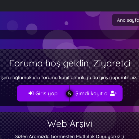
Ana sayf
Foruma hoş geldin, Ziyaretçi
rişim sağlamak için foruma kayıt olmalı ya da giriş yapmalısını
Giriş yap
Şimdi kayıt ol
Web Arşivi
Sizleri Aramızda Görmekten Mutluluk Duyuyoruz :)