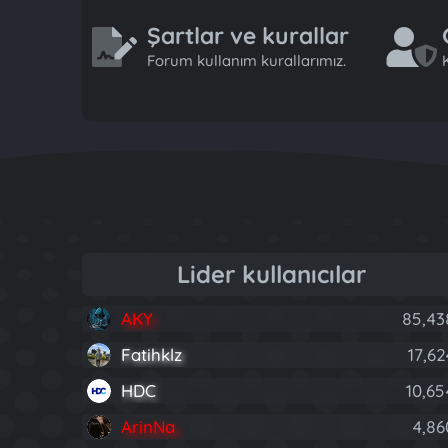
Şartlar ve kurallar
Forum kullanım kurallarımız.
K
Lider kullanıcılar
AKY
85,43
Fatihklz
17,62
HDC
10,65
ArinNa
4,86