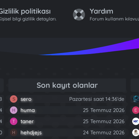
Gizlilik politikası
Yardım
işisel bilgi gizlilik detayları.
Forum kullanım kılavuz
Son kayıt olanlar
8
sero
Pazartesi saat 14:36'de
S
4
huma
25 Temmuz 2026
H
E
4
taner
25 Temmuz 2026
T
0
hehdjejs
24 Temmuz 2026
H