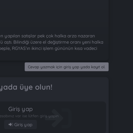
gün yapılan satışlar pek çok halka arza nazaran
aştı. Bilindiği üzere el değiştirme oranı yeni halka
ebeple, RGYAS’ın ikinci işlem gününün kısa vadeci
Cevap yazmak için giriş yap yada kayıt ol.
yada üye olun!
Giriş yap
esabınız var ise lütfen giriş yapın
Giriş yap