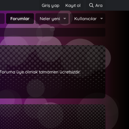
Giriş yap
Kayıt ol
Ara
a
Forumlar
Neler yeni
Kullanıcılar
z. Foruma üye olmak tamamen ücretsizdir.