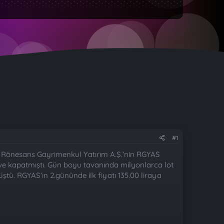
#1
lan Rönesans Gayrimenkul Yatırım A.Ş.’nin RGYAS
 ve kapatmıştı. Gün boyu tavanında milyonlarca lot
üştü. RGYAS’ın 2.gününde ilk fiyatı 135.00 liraya