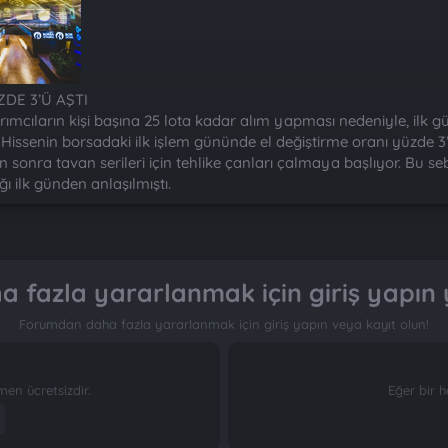
DE 3’Ü AŞTI
rımcıların kişi başına 25 lota kadar alım yapması nedeniyle, ilk 
Hissenin borsadaki ilk işlem gününde el değiştirme oranı yüzde 3’ü 
n sonra tavan serileri için tehlike çanları çalmaya başlıyor. Bu s
ağı ilk günden anlaşılmıştı.
 fazla yararlanmak için giriş yapın 
Forumdan daha fazla yararlanmak için giriş yapın veya kayıt olun!
n ücretsizdir.
Eğer bir h