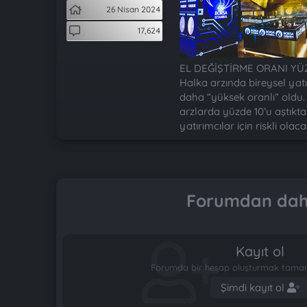
t
i
26 Nisan 2024
a
h
n
i
17,624
EL DEĞİŞTİRME ORANI YÜZ
Halka arzında bireysel yatı
daha “yüksek oranlı” oldu. 
arzlarda yüzde 10’u aştıkta
yatırımcılar için riskli olac
Forumdan daha
Kayıt ol
Forumda bir hesap oluşturmak tamame
Şimdi kayıt ol