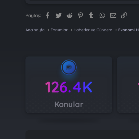
Facebook
Twitter
Reddit
Pinterest
Tumblr
WhatsApp
E-posta
Link
Paylaş:
Ana sayfa
Forumlar
Haberler ve Gündem
Ekonomi H
126.4K
Konular