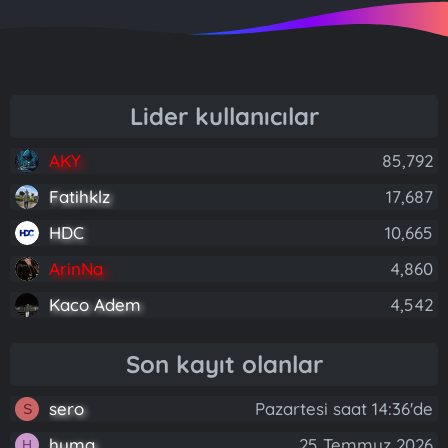
Lider kullanıcılar
AKY
85,792
Fatihklz
17,687
HDC
10,665
ArinNa
4,860
Kaco Adem
4,542
Son kayıt olanlar
sero
Pazartesi saat 14:36'de
S
huma
25 Temmuz 2026
H