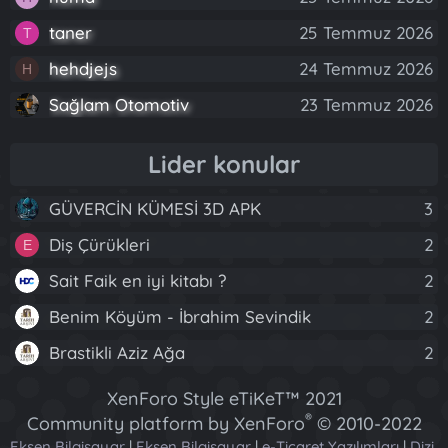
taner
25 Temmuz 2026
T
hehdjejs
24 Temmuz 2026
H
Sağlam Otomotiv
23 Temmuz 2026
Lider konular
GÜVERCİN KÜMESİ 3D APK
3
Diş Çürükleri
2
E
Sait Faik en iyi kitabı ?
2
Benim Köyüm - İbrahim Sevindik
2
Brastikli Aziz Ağa
2
XenForo Style eTiKeT™ 2021
®
Community platform by XenForo
© 2010-2022
Eksen Bilgisayar
|
Eksen Bilgisayar
|
e-Ticaret Yazılımları
|
Dizi