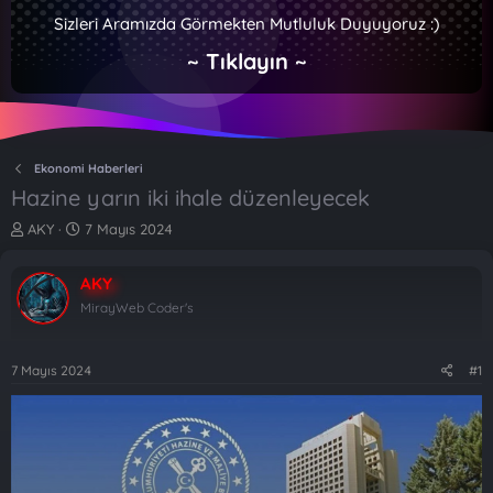
Sizleri Aramızda Görmekten Mutluluk Duyuyoruz :)
~ Tıklayın ~
Ekonomi Haberleri
Hazine yarın iki ihale düzenleyecek
K
B
AKY
7 Mayıs 2024
o
a
n
ş
AKY
b
l
u
a
MirayWeb Coder's
y
n
u
g
b
ı
7 Mayıs 2024
#1
a
ç
ş
t
l
a
a
r
t
i
a
h