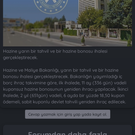
n
i
Hazine yarın bir tahvil ve bir hazine bonosu ihalesi
gerçekleştirecek.
Hazine ve Maliye Bakanlığı, yarın bir tahvil ve bir hazine
bonosu ihalesi gerçekleştirecek. Bakanlığın yayımladığı iç
borç ihraç takvimine göre, ilk ihalede, 11 ay (336 gün) vadeli
kuponsuz hazine bonosunun yeniden ihracı yapılacak. İkinci
ihalede, 2 yıl (651gün) vadeli, 6 ayda bir yüzde 18,50 kupon
ödemeli, sabit kuponlu devlet tahvili yeniden ihraç edilecek.
Cevap yazmak için giriş yap yada kayıt ol.
Forumdan daha fazla