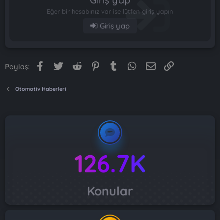
Eğer bir hesabınız var ise lütfen giriş yapın
Giriş yap
Facebook
Twitter
Reddit
Pinterest
Tumblr
WhatsApp
E-posta
Link
Paylaş:
Otomotiv Haberleri
126.7K
Konular