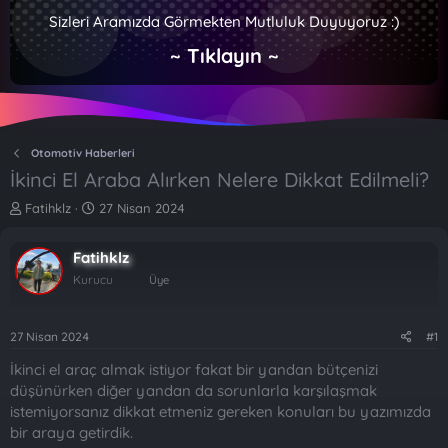
Sizleri Aramızda Görmekten Mutluluk Duyuyoruz :)
~ Tıklayın ~
Otomotiv Haberleri
İkinci El Araba Alırken Nelere Dikkat Edilmeli?
K
B
Fatihklz
27 Nisan 2024
o
a
n
ş
Fatihklz
b
l
u
a
Kurucu
Üye
y
n
u
g
b
ı
27 Nisan 2024
#1
a
ç
İkinci el araç almak istiyor fakat bir yandan bütçenizi
ş
t
l
a
düşünürken diğer yandan da sorunlarla karşılaşmak
a
r
istemiyorsanız dikkat etmeniz gereken konuları bu yazımızda
t
i
bir araya getirdik.
a
h