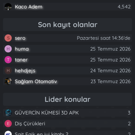
Kaco Adem
4,542
Son kayıt olanlar
sero
Pazartesi saat 14:36'de
S
huma
25 Temmuz 2026
H
taner
25 Temmuz 2026
T
hehdjejs
24 Temmuz 2026
H
Sağlam Otomotiv
23 Temmuz 2026
Lider konular
GÜVERCİN KÜMESİ 3D APK
3
Diş Çürükleri
2
E
Sait Faik en iyi kitabı ?
2