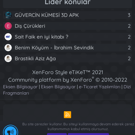
Lider konular
GÜVERCİN KÜMESİ 3D APK
3
Diş Çürükleri
2
E
Sait Faik en iyi kitabı ?
2
Benim Köyüm - İbrahim Sevindik
2
Brastikli Aziz Ağa
2
XenForo Style eTiKeT™ 2021
®
Community platform by XenForo
© 2010-2022
Eksen Bilgisayar
|
Eksen Bilgisayar
XenForo Ltd.
|
e-Ticaret Yazılımları
|
Dizi
Fragmanları
[XGT] Forum statistics system
- XenGenTr
R
S
Bu site çerezler kullanır. Bu siteyi kullanmaya devam ederek çerez
S
kullanımımızı kabul etmiş olursunuz.
Piese Auto Dacia Arges
-
Piese Auto Dacia Arges
-
Renault ve