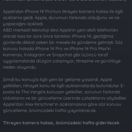
t
i
a
h
Apple'dan iPhone 14 Pro'nun titreyen kamera hatası ile ilgili
n
i
açıklama geldi. Apple, durumun farkında olduğunu ve ne
yapacağını açıkladı.
ABD merkezli teknoloji devi Apple'ın yeni akıllı telefonları
olarak kısa bir süre önce tanıtılan iPhone 14, geçtiğimiz
günlerde dikkat çeken bir mesele ile gündeme gelmişti. Söz
konusu hatada iPhone 14 Pro ve iPhone 14 Pro Max'in
kamerası, Instagram ve Snapchat gibi üçüncü taraf
uygulamalarda düzgün çalışmıyor, titreşime ve gürültüye
neden oluyordu.
Şimdi bu konuyla ilgili yeni bir gelişme yaşandı. Apple
yetkilileri, nihayet konu ile ilgili açıklamalarda bulundular. E-
posta ile The Verge'e konuşan yetkililer, sorunun farkında
olduklarını ve bir güncelleme üzerinde çalıştıklarını söylediler.
Apple'dan Alex Kirschner'ın açıklamasına göre söz konusu
güncelleme, önümüzdeki hafta yayınlanacak.
Titreyen kamera hatası, önümüzdeki hafta giderilecek