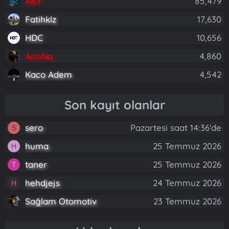
AKY
85,479
Fatihklz
17,630
HDC
10,656
ArinNa
4,860
Kaco Adem
4,542
Son kayıt olanlar
sero
Pazartesi saat 14:36'de
S
huma
25 Temmuz 2026
H
taner
25 Temmuz 2026
T
hehdjejs
24 Temmuz 2026
H
Sağlam Otomotiv
23 Temmuz 2026