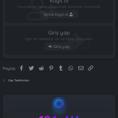
Kayıt ol
Forumda bir hesap oluşturmak tamamen ücretsizdir.
Şimdi kayıt ol
Giriş yap
Eğer bir hesabınız var ise lütfen giriş yapın
Giriş yap
Facebook
Twitter
Reddit
Pinterest
Tumblr
WhatsApp
E-posta
Link
Paylaş:
Cep Telefonları