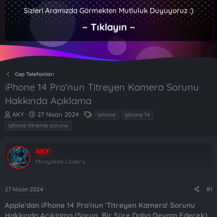
Sizleri Aramızda Görmekten Mutluluk Duyuyoruz :)
~ Tıklayın ~
Cep Telefonları
iPhone 14 Pro'nun Titreyen Kamera Sorunu
Hakkında Açıklama
K
B
E
AKY
27 Nisan 2024
iphone
iphone 14
o
a
t
iphone titreme sorunu
n
ş
i
b
l
k
u
a
e
AKY
y
n
t
MirayWeb Coder's
u
g
l
b
ı
e
a
ç
r
27 Nisan 2024
#1
ş
t
l
a
Apple'dan iPhone 14 Pro'nun 'Titreyen Kamera' Sorunu
a
r
Hakkında Açıklama (Sorun, Bir Süre Daha Devam Edecek)