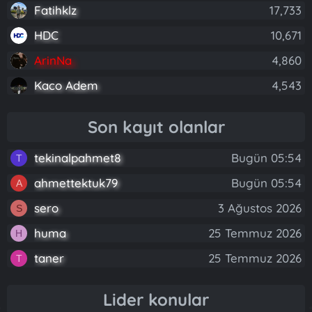
Fatihklz
17,733
HDC
10,671
ArinNa
4,860
Kaco Adem
4,543
Son kayıt olanlar
tekinalpahmet8
Bugün 05:54
T
ahmettektuk79
Bugün 05:54
A
sero
3 Ağustos 2026
S
huma
25 Temmuz 2026
H
taner
25 Temmuz 2026
T
Lider konular