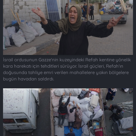
t
i
a
h
n
i
İsrail ordusunun Gazze'nin kuzeyindeki Refah kentine yönelik
kara harekatı için tehditleri sürüyor. İsrail güçleri, Refah'ın
doğusunda tahliye emri verilen mahallelere yakın bölgelere
bugün havadan saldırdı.