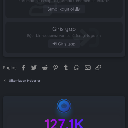
Forumda bir hesap oluşturmak tamamen ücretsizdir.
Şimdi kayıt ol
Giriş yap
Eğer bir hesabınız var ise lütfen giriş yapın
Giriş yap
Facebook
Twitter
Reddit
Pinterest
Tumblr
WhatsApp
E-posta
Link
Paylaş:
Ülkemizden Haberler
127.1K