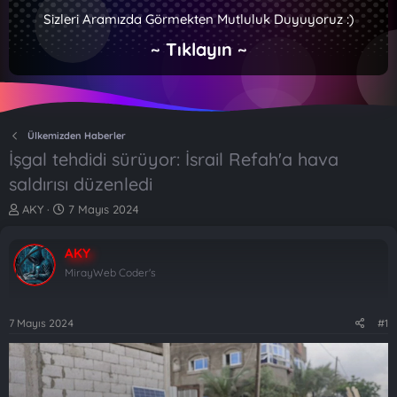
Sizleri Aramızda Görmekten Mutluluk Duyuyoruz :)
~ Tıklayın ~
Ülkemizden Haberler
İşgal tehdidi sürüyor: İsrail Refah'a hava
saldırısı düzenledi
K
B
AKY
7 Mayıs 2024
o
a
n
ş
AKY
b
l
u
a
MirayWeb Coder's
y
n
u
g
b
ı
7 Mayıs 2024
#1
a
ç
ş
t
l
a
a
r