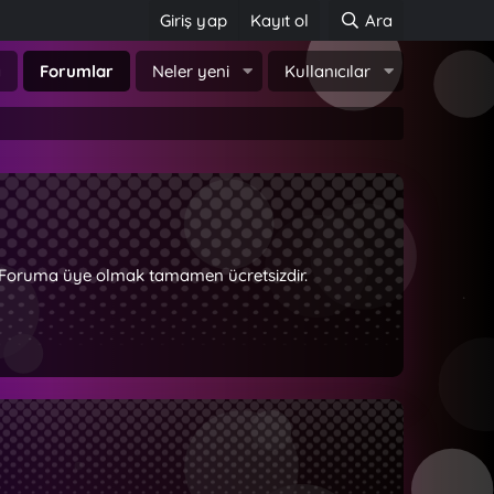
Giriş yap
Kayıt ol
Ara
a
Forumlar
Neler yeni
Kullanıcılar
z. Foruma üye olmak tamamen ücretsizdir.