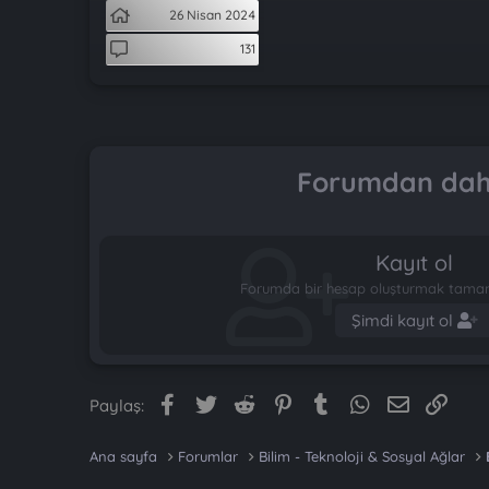
t
i
26 Nisan 2024
a
h
n
i
131
Forumdan daha
Kayıt ol
Forumda bir hesap oluşturmak tamame
Şimdi kayıt ol
Facebook
Twitter
Reddit
Pinterest
Tumblr
WhatsApp
E-posta
Link
Paylaş:
Ana sayfa
Forumlar
Bilim - Teknoloji & Sosyal Ağlar