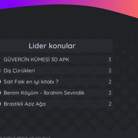
Lider konular
GÜVERCİN KÜMESİ 3D APK
3
Diş Çürükleri
2
Sait Faik en iyi kitabı ?
2
Benim Köyüm - İbrahim Sevindik
2
Brastikli Aziz Ağa
2
zı kabul etmiş olursunuz.