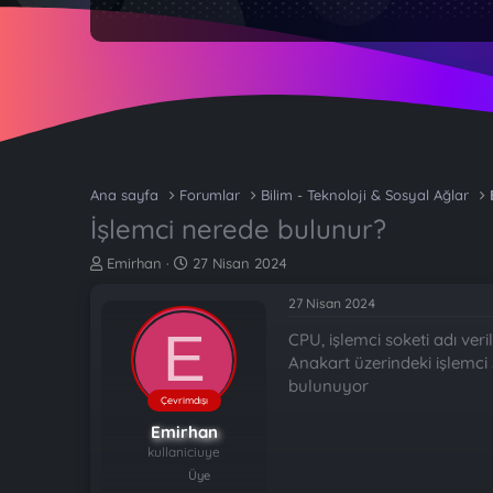
Ana sayfa
Forumlar
Bilim - Teknoloji & Sosyal Ağlar
İşlemci nerede bulunur?
K
B
Emirhan
27 Nisan 2024
o
a
n
ş
27 Nisan 2024
b
l
E
CPU, işlemci soketi adı veri
u
a
y
n
Anakart üzerindeki işlemci 
u
g
bulunuyor
b
ı
Çevrimdışı
a
ç
Emirhan
ş
t
kullaniciuye
l
a
Üye
a
r