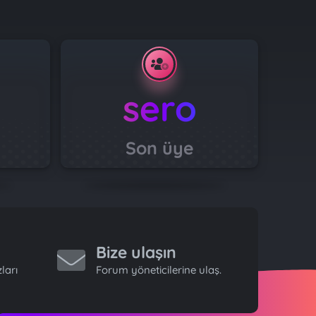
sero
Son üye
Bize ulaşın
ları
Forum yöneticilerine ulaş.