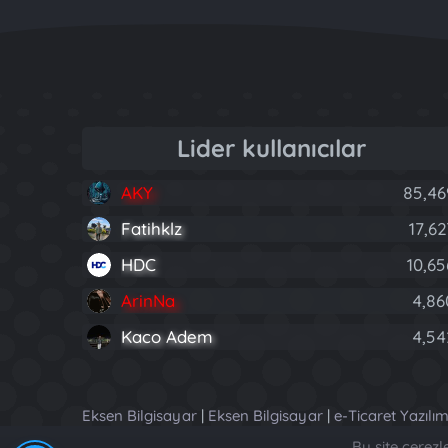
Lider kullanıcılar
AKY
85,46
Fatihklz
17,62
HDC
10,65
ArinNa
4,86
Kaco Adem
4,54
Eksen Bilgisayar
|
Eksen Bilgisayar
|
e-Ticaret Yazılım
Bu site çerez