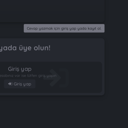
Cevap yazmak için giriş yap yada kayıt ol.
yada üye olun!
Giriş yap
esabınız var ise lütfen giriş yapın
Giriş yap