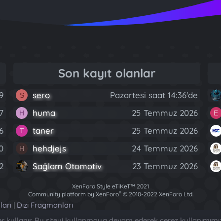
Son kayıt olanlar
9
sero
Pazartesi saat 14:36'de
S
7
huma
25 Temmuz 2026
H
E
6
taner
25 Temmuz 2026
T
0
hehdjejs
24 Temmuz 2026
H
2
Sağlam Otomotiv
23 Temmuz 2026
XenForo Style eTiKeT™ 2021
®
Community platform by XenForo
© 2010-2022 XenForo Ltd.
[XGT] Forum statistics system
- XenGenTr
ları
|
Dizi Fragmanları
ler kullanır. Bu siteyi kullanmaya devam ederek çerez kullanımımı