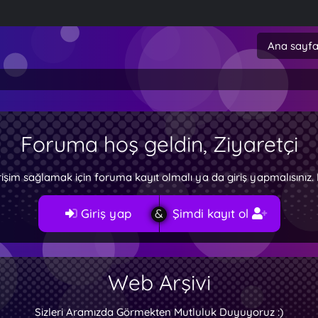
Ana sayf
Foruma hoş geldin, Ziyaretçi
rişim sağlamak için foruma kayıt olmalı ya da giriş yapmalısını
Giriş yap
Şimdi kayıt ol
Web Arşivi
Sizleri Aramızda Görmekten Mutluluk Duyuyoruz :)