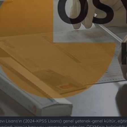
Lisans'ın (2024-KPSS Lisans) genel yetenek-genel kültür, eğitim bi
başladı. Henüz başvuru yapmayan adaylar, ÖSYM'nin belirlediği so