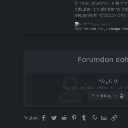
bilimleri oturumu 14 Temmu
adayları için alanlarına ba
isteyenlerin katılacakları di
Web Tasarım, Sosyal Medya Yönet
Forumdan daha
Kayıt ol
Forumda bir hesap oluşturmak tamame
Şimdi kayıt ol
Facebook
Twitter
Reddit
Pinterest
Tumblr
WhatsApp
E-posta
Link
Paylaş: