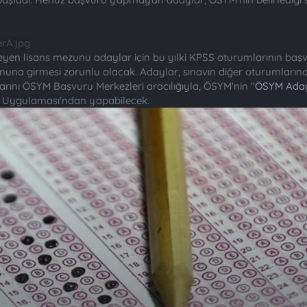
n lisans mezunu adaylar için bu yılki KPSS oturumlarının başv
a girmesi zorunlu olacak. Adaylar, sınavın diğer oturumlarından
arını ÖSYM Başvuru Merkezleri aracılığıyla, ÖSYM'nin "
ÖSYM Aday 
l Uygulaması'ndan yapabilecek.