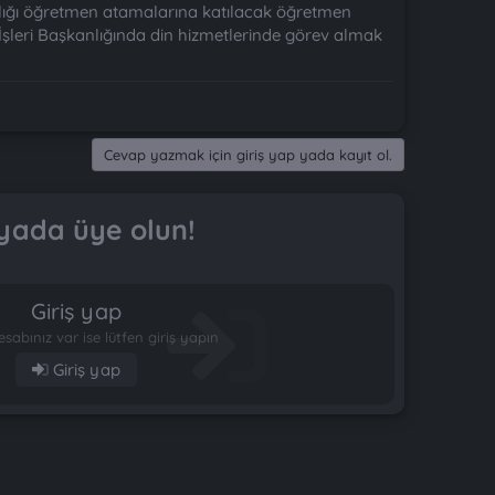
anlığı öğretmen atamalarına katılacak öğretmen
 İşleri Başkanlığında din hizmetlerinde görev almak
Cevap yazmak için giriş yap yada kayıt ol.
yada üye olun!
Giriş yap
esabınız var ise lütfen giriş yapın
Giriş yap