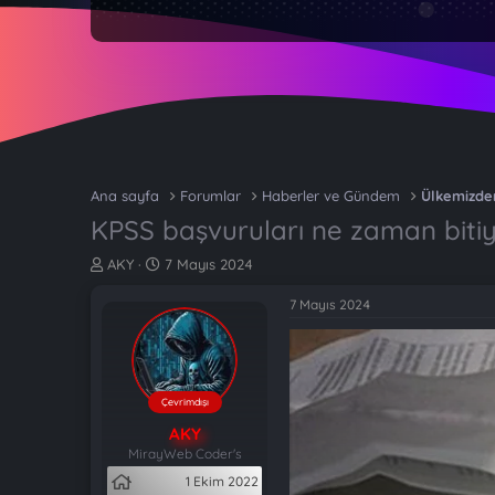
Ana sayfa
Forumlar
Haberler ve Gündem
Ülkemizde
KPSS başvuruları ne zaman bitiyo
K
B
AKY
7 Mayıs 2024
o
a
n
ş
7 Mayıs 2024
b
l
u
a
y
n
u
g
b
ı
Çevrimdışı
a
ç
AKY
ş
t
MirayWeb Coder's
l
a
1 Ekim 2022
a
r