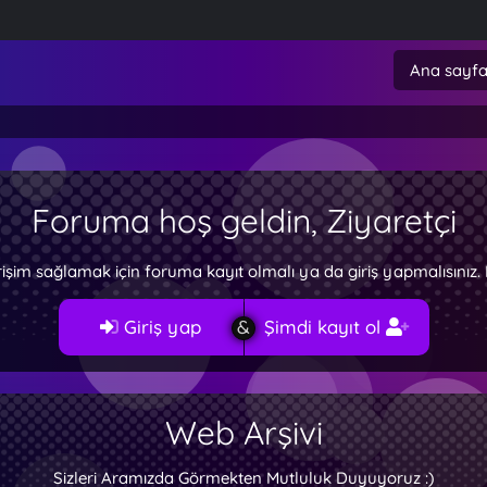
Ana sayf
Foruma hoş geldin, Ziyaretçi
rişim sağlamak için foruma kayıt olmalı ya da giriş yapmalısını
Giriş yap
Şimdi kayıt ol
Web Arşivi
Sizleri Aramızda Görmekten Mutluluk Duyuyoruz :)