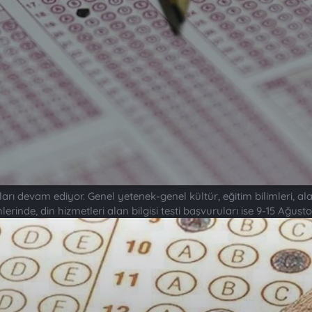
ı devam ediyor. Genel yetenek-genel kültür, eğitim bilimleri, ala
lerinde, din hizmetleri alan bilgisi testi başvuruları ise 9-15 Ağust