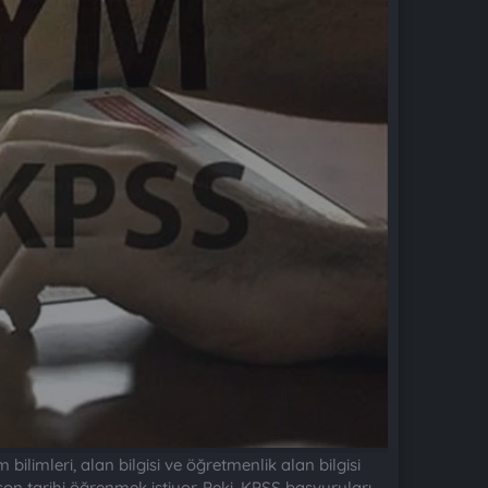
limleri, alan bilgisi ve öğretmenlik alan bilgisi
n tarihi öğrenmek istiyor. Peki, KPSS başvuruları