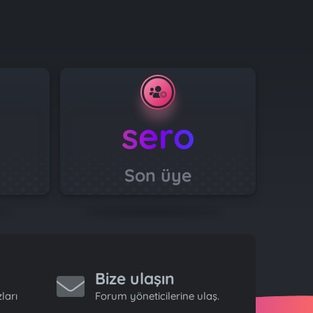
sero
Son üye
Bize ulaşın
ları
Forum yöneticilerine ulaş.