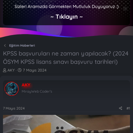
Sizleri Aramızda Görmekten Mutluluk Duyuyoruz :)
~ Tıklayın ~
Eğitim Haberleri
KPSS başvuruları ne zaman yapılacak? (2024
ÖSYM KPSS lisans sınavı başvuru tarihleri)
K
B
AKY
7 Mayıs 2024
o
a
n
ş
AKY
b
l
u
a
MirayWeb Coder's
y
n
u
g
b
ı
7 Mayıs 2024
#1
a
ç
ş
t
l
a
a
r