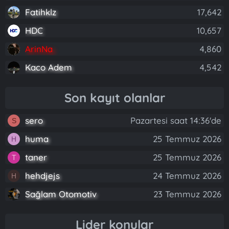
Fatihklz
17,642
HDC
10,657
ArinNa
4,860
Kaco Adem
4,542
Son kayıt olanlar
sero
Pazartesi saat 14:36'de
S
huma
25 Temmuz 2026
H
taner
25 Temmuz 2026
T
hehdjejs
24 Temmuz 2026
H
Sağlam Otomotiv
23 Temmuz 2026
Lider konular