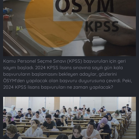
t
i
a
h
n
i
Kamu Personel Seçme Sınavı (KPSS) başvuruları için geri
sayım başladı. 2024 KPSS lisans sınavına sayılı gün kala
başvuruların başlamasını bekleyen adaylar, gözlerini
ÖSYM'den yapılacak olan başvuru duyurusuna çevirdi. Peki,
2024 KPSS lisans başvuruları ne zaman yapılacak?