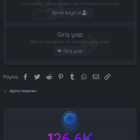
Forumda bir hesap oluşturmak tamamen ücretsizdir.
Şimdi kayıt ol
Giriş yap
Eğer bir hesabınız var ise lütfen giriş yapın
Giriş yap
Facebook
Twitter
Reddit
Pinterest
Tumblr
WhatsApp
E-posta
Link
Paylaş:
Eğitim Haberleri
126.6K