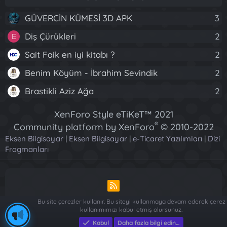
GÜVERCİN KÜMESİ 3D APK
3
Diş Çürükleri
2
E
Sait Faik en iyi kitabı ?
2
Benim Köyüm - İbrahim Sevindik
2
Brastikli Aziz Ağa
2
XenForo Style eTiKeT™ 2021
®
Community platform by XenForo
© 2010-2022
Eksen Bilgisayar
|
Eksen Bilgisayar
XenForo Ltd.
|
e-Ticaret Yazılımları
|
Dizi
Fragmanları
[XGT] Forum statistics system
- XenGenTr
R
S
Bu site çerezler kullanır. Bu siteyi kullanmaya devam ederek çerez
S
kullanımımızı kabul etmiş olursunuz.
Piese Auto Dacia Arges
-
Piese Auto Dacia Arges
-
Renault ve
Kabul
Daha fazla bilgi edin…
Dacia Yedek Parça - Sağlam Otomotiv