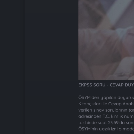
EKPSS SORU - CEVAP DU
ÖSYM'den yapılan duyuruda
Kitapçıkları ile Cevap Anah
verilen sınav sorularının 
adresinden T.C. kimlik numa
tarihinde saat 23.59’da sona
ÖSYM'nin yazılı izni olmad