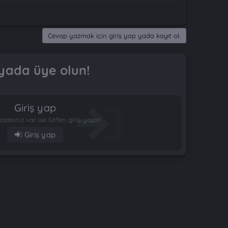
Cevap yazmak için giriş yap yada kayıt ol.
yada üye olun!
Giriş yap
esabınız var ise lütfen giriş yapın
Giriş yap