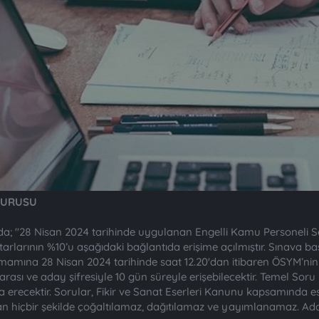
YURUSU
; "28 Nisan 2024 tarihinde uygulanan Engelli Kamu Personeli 
tarlarının %10’u aşağıdaki bağlantıda erişime açılmıştır. Sınava b
tamamına 28 Nisan 2024 tarihinde saat 12.20'dan itibaren ÖSYM’ni
rası ve aday şifresiyle 10 gün süreyle erişebilecektir. Temel Sor
 erecektir. Sorular, Fikir ve Sanat Eserleri Kanunu kapsamında eser
an hiçbir şekilde çoğaltılamaz, dağıtılamaz ve yayımlanamaz. Ad