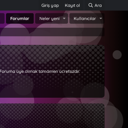
Giriş yap
Kayıt ol
Ara
a
Forumlar
Neler yeni
Kullanıcılar
z. Foruma üye olmak tamamen ücretsizdir.