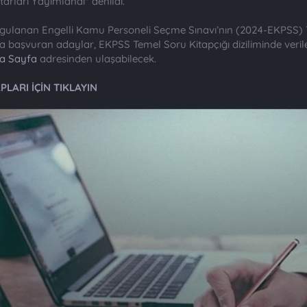
arları Yayımlandı" denildi.
gulanan Engelli Kamu Personeli Seçme Sınavı’nın (2024-EKPSS) Te
ava başvuran adaylar, EKPSS Temel Soru Kitapçığı diziliminde ver
na Sayfa
adresinden ulaşabilecek.
LARI İÇİN TIKLAYIN