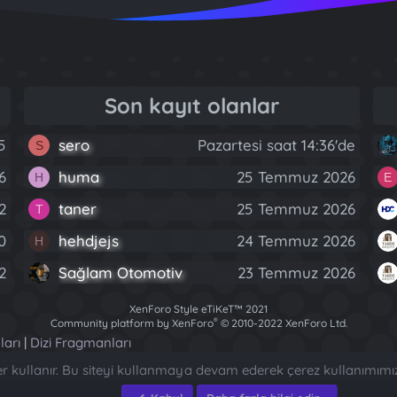
Son kayıt olanlar
5
sero
Pazartesi saat 14:36'de
S
6
huma
25 Temmuz 2026
H
E
2
taner
25 Temmuz 2026
T
0
hehdjejs
24 Temmuz 2026
H
2
Sağlam Otomotiv
23 Temmuz 2026
XenForo Style eTiKeT™ 2021
®
Community platform by XenForo
© 2010-2022 XenForo Ltd.
[XGT] Forum statistics system
- XenGenTr
ları
|
Dizi Fragmanları
ler kullanır. Bu siteyi kullanmaya devam ederek çerez kullanımımı