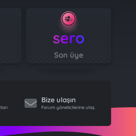
sero
Son üye
Bize ulaşın
ları
Forum yöneticilerine ulaş.