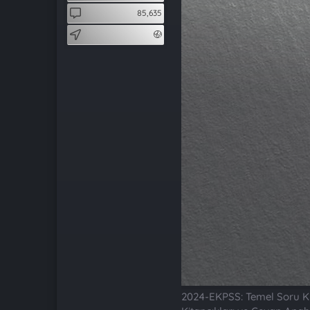
t
i
85,635
a
h
n
i
2024-EKPSS: Temel Soru Ki