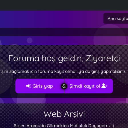
Ana sayf
Foruma hoş geldin, Ziyaretçi
rişim sağlamak için foruma kayıt olmalı ya da giriş yapmalısını
Giriş yap
Şimdi kayıt ol
Web Arşivi
Sizleri Aramızda Görmekten Mutluluk Duyuyoruz :)