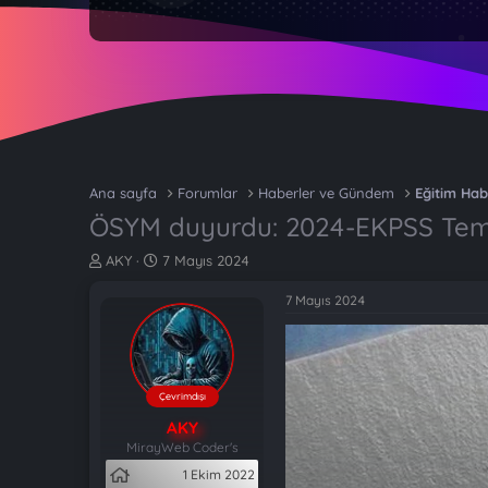
Ana sayfa
Forumlar
Haberler ve Gündem
Eğitim Hab
ÖSYM duyurdu: 2024-EKPSS Temel
K
B
AKY
7 Mayıs 2024
o
a
n
ş
7 Mayıs 2024
b
l
u
a
y
n
u
g
b
ı
Çevrimdışı
a
ç
AKY
ş
t
MirayWeb Coder's
l
a
1 Ekim 2022
a
r