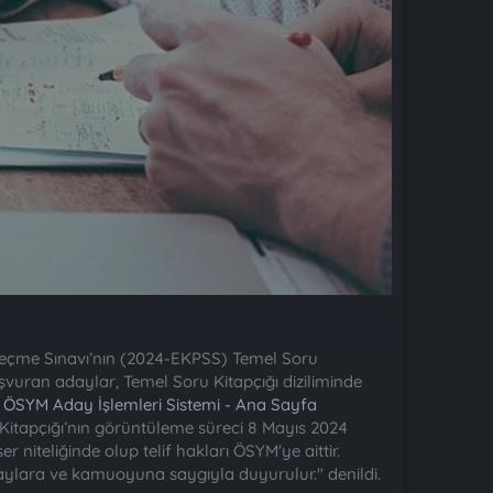
Seçme Sınavı’nın (2024-EKPSS) Temel Soru
aşvuran adaylar, Temel Soru Kitapçığı diziliminde
n
ÖSYM Aday İşlemleri Sistemi - Ana Sayfa
u Kitapçığı’nın görüntüleme süreci 8 Mayıs 2024
 niteliğinde olup telif hakları ÖSYM'ye aittir.
aylara ve kamuoyuna saygıyla duyurulur." denildi.