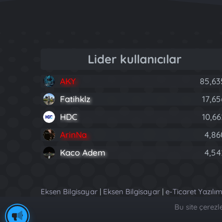
Lider kullanıcılar
AKY
85,63
Fatihklz
17,65
HDC
10,66
ArinNa
4,86
Kaco Adem
4,54
Eksen Bilgisayar
|
Eksen Bilgisayar
|
e-Ticaret Yazılım
Bu site çerez