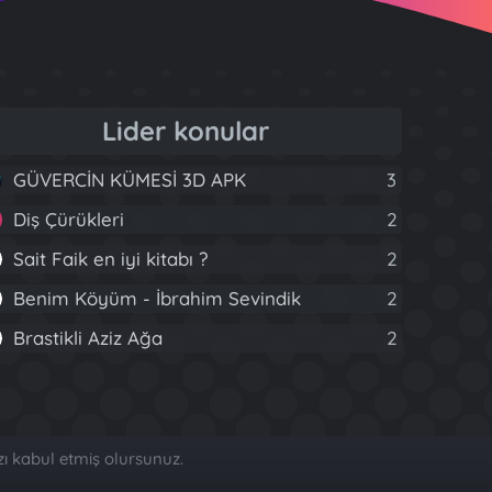
Lider konular
GÜVERCİN KÜMESİ 3D APK
3
Diş Çürükleri
2
Sait Faik en iyi kitabı ?
2
Benim Köyüm - İbrahim Sevindik
2
Brastikli Aziz Ağa
2
zı kabul etmiş olursunuz.
R
S