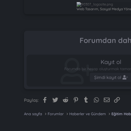
Web Tasarım, Sosyal Medya Yönet
Forumdan daha
Kayıt ol
Forumda bir hesap oluşturmak tamame
Şimdi kayıt ol
Facebook
Twitter
Reddit
Pinterest
Tumblr
WhatsApp
E-posta
Link
Paylaş:
Ana sayfa
Forumlar
Haberler ve Gündem
Eğitim Hab