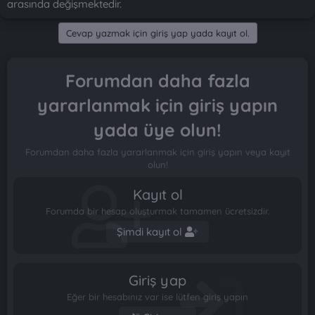
arasında değişmektedir.
n
i
Cevap yazmak için giriş yap yada kayıt ol.
Forumdan daha fazla
yararlanmak için giriş yapın
yada üye olun!
Forumdan daha fazla yararlanmak için giriş yapın veya kayıt
olun!
Kayıt ol
Forumda bir hesap oluşturmak tamamen ücretsizdir.
Şimdi kayıt ol
Giriş yap
Eğer bir hesabınız var ise lütfen giriş yapın