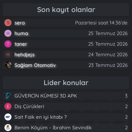
Son kayıt olanlar
sero
Pazartesi saat 14:36'de
S
huma
25 Temmuz 2026
H
taner
25 Temmuz 2026
T
hehdjejs
24 Temmuz 2026
H
Sağlam Otomotiv
23 Temmuz 2026
Lider konular
GÜVERCİN KÜMESİ 3D APK
3
Diş Çürükleri
2
E
Sait Faik en iyi kitabı ?
2
Benim Köyüm - İbrahim Sevindik
2