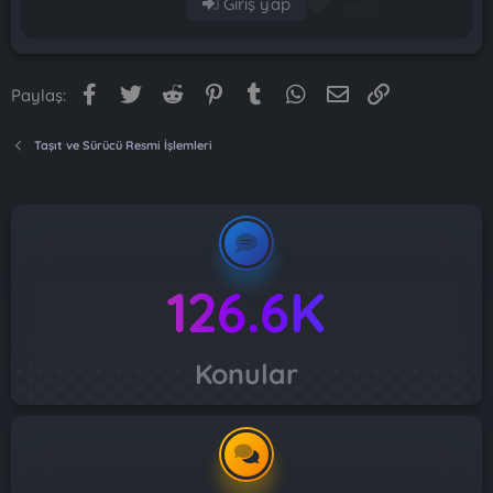
Giriş yap
Facebook
Twitter
Reddit
Pinterest
Tumblr
WhatsApp
E-posta
Link
Paylaş:
Taşıt ve Sürücü Resmi İşlemleri
126.6K
Konular