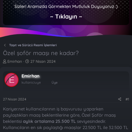
Sizleri Aramızda Görmekten Mutluluk Duyuyoruz :)
~ Tıklayın ~
Taşıt ve Sürücü Resmi İşlemleri
Özel şoför maaşı ne kadar?
K
B
Emirhan
27 Nisan 2024
o
a
n
ş
Emirhan
b
l
E
u
a
kullaniciuye
Üye
y
n
u
g
b
ı
27 Nisan 2024
#1
a
ç
Kariyer.net kullanıcılarının iş başvurusu yaparken
ş
t
l
a
paylaştıkları maaş beklentilerine göre, Özel Şoför maaş
a
r
beklentisi
aylık ortalama 25.500 TL
seviyesindedir.
t
i
Kullanıcıların en sık paylaştığı maaşlar 22.500 TL ile 32.500 TL
a
h