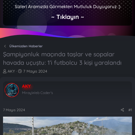
Sizleri Aramızda Görmekten Mutluluk Duyuyoruz :)
~ Tıklayın ~
Ülkemizden Haberler
Şampiyonluk maçında taşlar ve sopalar
havada uçuştu: 1’i futbolcu 3 kişi yaralandı
K
B
AKY
7 Mayıs 2024
o
a
n
ş
AKY
b
l
u
a
MirayWeb Coder's
y
n
u
g
b
ı
7 Mayıs 2024
#1
a
ç
ş
t
l
a
a
r