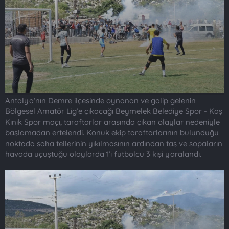
t
i
a
h
n
i
Antalya’nın Demre ilçesinde oynanan ve galip gelenin
Bölgesel Amatör Lig’e çıkacağı Beymelek Belediye Spor - Kaş
Kınık Spor maçı, taraftarlar arasında çıkan olaylar nedeniyle
başlamadan ertelendi. Konuk ekip taraftarlarının bulunduğu
noktada saha tellerinin yıkılmasının ardından taş ve sopaların
havada uçuştuğu olaylarda 1’i futbolcu 3 kişi yaralandı.