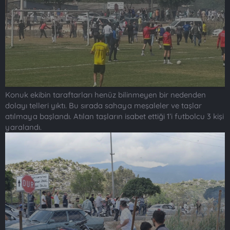
Konuk ekibin taraftarları henüz bilinmeyen bir nedenden
dolayı telleri yıktı. Bu sırada sahaya meşaleler ve taşlar
atılmaya başlandı. Atılan taşların isabet ettiği 1’i futbolcu 3 kişi
yaralandı.