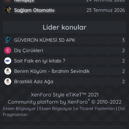
Sağlam Otomotiv
23 Temmuz 2026
Lider konular
GÜVERCİN KÜMESİ 3D APK
3
Diş Çürükleri
2
E
Sait Faik en iyi kitabı ?
2
Benim Köyüm - İbrahim Sevindik
2
Brastikli Aziz Ağa
2
XenForo Style eTiKeT™ 2021
®
Community platform by XenForo
© 2010-2022
Eksen Bilgisayar
|
Eksen Bilgisayar
XenForo Ltd.
|
e-Ticaret Yazılımları
|
Dizi
Fragmanları
[XGT] Forum statistics system
- XenGenTr