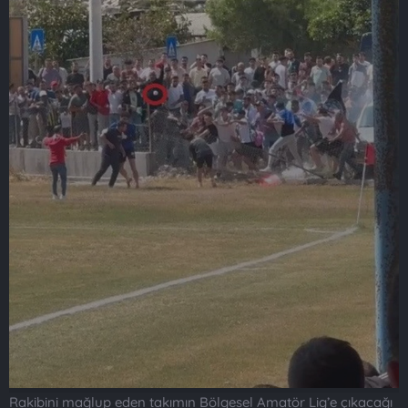
Rakibini mağlup eden takımın Bölgesel Amatör Lig’e çıkacağı