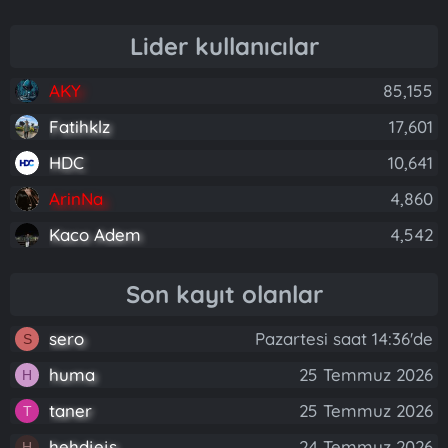
Lider kullanıcılar
AKY
85,155
Fatihklz
17,601
HDC
10,641
ArinNa
4,860
Kaco Adem
4,542
Son kayıt olanlar
sero
Pazartesi saat 14:36'de
S
huma
25 Temmuz 2026
H
taner
25 Temmuz 2026
T
hehdjejs
24 Temmuz 2026
H