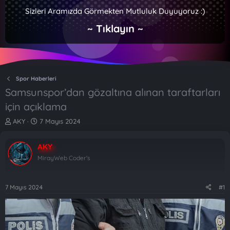
Sizleri Aramızda Görmekten Mutluluk Duyuyoruz :)
~ Tıklayın ~
Spor Haberleri
Samsunspor’dan gözaltına alınan taraftarları
için açıklama
K
B
AKY
7 Mayıs 2024
o
a
n
ş
AKY
b
l
u
a
MirayWeb Coder's
y
n
u
g
b
ı
7 Mayıs 2024
#1
a
ç
ş
t
l
a
a
r