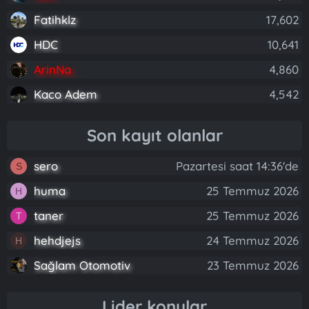
Fatihklz
17,602
HDC
10,641
ArinNa
4,860
Kaco Adem
4,542
Son kayıt olanlar
sero
Pazartesi saat 14:36'de
S
huma
25 Temmuz 2026
H
taner
25 Temmuz 2026
T
hehdjejs
24 Temmuz 2026
H
Sağlam Otomotiv
23 Temmuz 2026
Lider konular