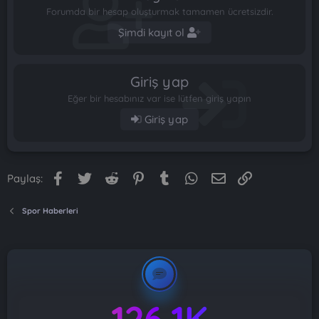
Forumda bir hesap oluşturmak tamamen ücretsizdir.
Şimdi kayıt ol
Giriş yap
Eğer bir hesabınız var ise lütfen giriş yapın
Giriş yap
Facebook
Twitter
Reddit
Pinterest
Tumblr
WhatsApp
E-posta
Link
Paylaş:
Spor Haberleri
126.1K