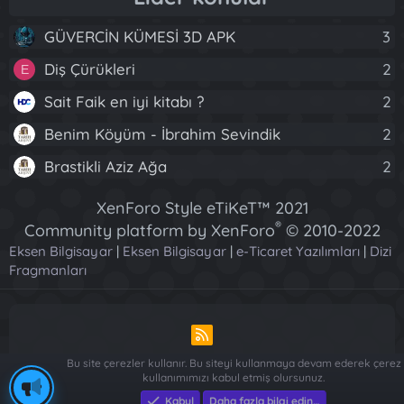
GÜVERCİN KÜMESİ 3D APK
3
Diş Çürükleri
2
E
Sait Faik en iyi kitabı ?
2
Benim Köyüm - İbrahim Sevindik
2
Brastikli Aziz Ağa
2
XenForo Style eTiKeT™ 2021
®
Community platform by XenForo
© 2010-2022
Eksen Bilgisayar
|
Eksen Bilgisayar
XenForo Ltd.
|
e-Ticaret Yazılımları
|
Dizi
Fragmanları
[XGT] Forum statistics system
- XenGenTr
R
S
Bu site çerezler kullanır. Bu siteyi kullanmaya devam ederek çerez
S
kullanımımızı kabul etmiş olursunuz.
Piese Auto Dacia Arges
-
Piese Auto Dacia Arges
-
Renault ve
Kabul
Daha fazla bilgi edin…
Dacia Yedek Parça - Sağlam Otomotiv