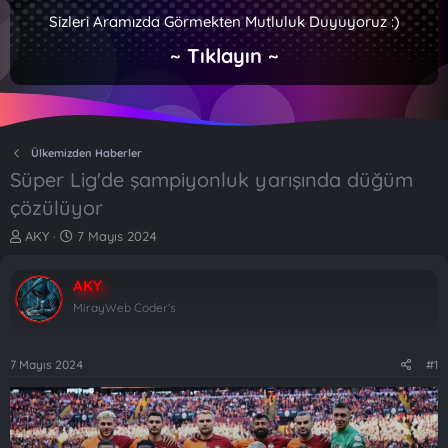
Sizleri Aramızda Görmekten Mutluluk Duyuyoruz :)
~ Tıklayın ~
Ülkemizden Haberler
Süper Lig'de şampiyonluk yarışında düğüm
çözülüyor
K
B
AKY
7 Mayıs 2024
o
a
n
ş
AKY
b
l
u
a
MirayWeb Coder's
y
n
u
g
b
ı
7 Mayıs 2024
#1
a
ç
ş
t
l
a
a
r