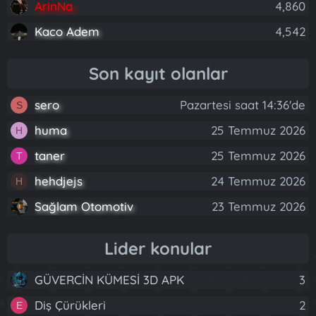
ArinNa
4,860
Kaco Adem
4,542
Son kayıt olanlar
sero
Pazartesi saat 14:36'de
S
huma
25 Temmuz 2026
H
taner
25 Temmuz 2026
T
hehdjejs
24 Temmuz 2026
H
Sağlam Otomotiv
23 Temmuz 2026
Lider konular
GÜVERCİN KÜMESİ 3D APK
3
Diş Çürükleri
2
E