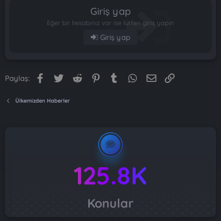
Giriş yap
Eğer bir hesabınız var ise lütfen giriş yapın
Giriş yap
Facebook
Twitter
Reddit
Pinterest
Tumblr
WhatsApp
E-posta
Link
Paylaş:
Ülkemizden Haberler
125.8K
Konular