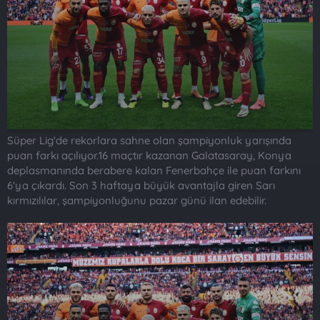
t
i
a
h
n
i
Süper Lig'de rekorlara sahne olan şampiyonluk yarışında
puan farkı açılıyor.16 maçtır kazanan Galatasaray, Konya
deplasmanında berabere kalan Fenerbahçe ile puan farkını
6'ya çıkardı. Son 3 haftaya büyük avantajla giren Sarı
kırmızılılar, şampiyonluğunu pazar günü ilan edebilir.