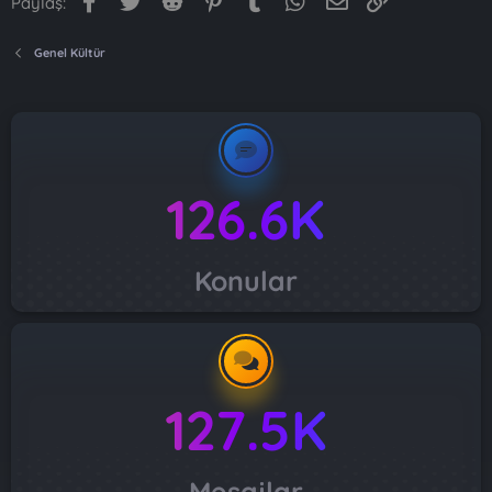
Paylaş:
Genel Kültür
126.6K
Konular
127.5K
Mesajlar