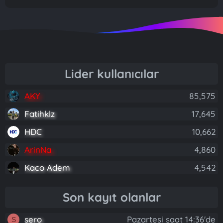
Lider kullanıcılar
AKY
85,575
Fatihklz
17,645
HDC
10,662
ArinNa
4,860
Kaco Adem
4,542
Son kayıt olanlar
sero
Pazartesi saat 14:36'de
S