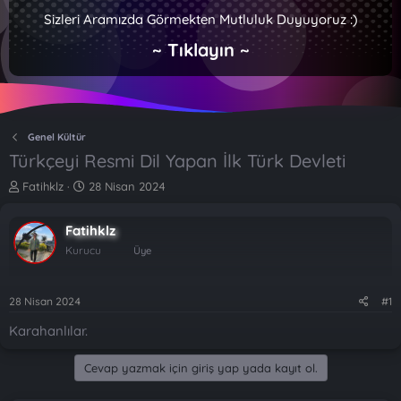
Sizleri Aramızda Görmekten Mutluluk Duyuyoruz :)
~ Tıklayın ~
Genel Kültür
Türkçeyi Resmi Dil Yapan İlk Türk Devleti
K
B
Fatihklz
28 Nisan 2024
o
a
n
ş
Fatihklz
b
l
u
a
Kurucu
Üye
y
n
u
g
b
ı
28 Nisan 2024
#1
a
ç
Karahanlılar.
ş
t
l
a
a
r
Cevap yazmak için giriş yap yada kayıt ol.
t
i
a
h