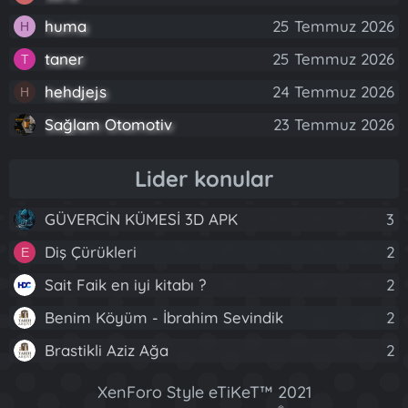
huma
25 Temmuz 2026
H
taner
25 Temmuz 2026
T
hehdjejs
24 Temmuz 2026
H
Sağlam Otomotiv
23 Temmuz 2026
Lider konular
GÜVERCİN KÜMESİ 3D APK
3
Diş Çürükleri
2
E
Sait Faik en iyi kitabı ?
2
Benim Köyüm - İbrahim Sevindik
2
Brastikli Aziz Ağa
2
XenForo Style eTiKeT™ 2021