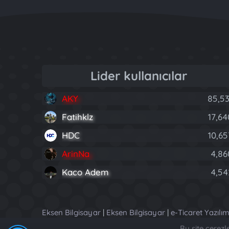
Lider kullanıcılar
AKY
85,53
Fatihklz
17,64
HDC
10,65
ArinNa
4,86
Kaco Adem
4,54
Eksen Bilgisayar
|
Eksen Bilgisayar
|
e-Ticaret Yazılım
Bu site çerez