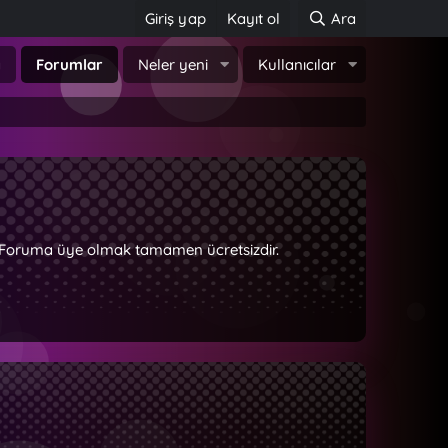
Giriş yap
Kayıt ol
Ara
a
Forumlar
Neler yeni
Kullanıcılar
z. Foruma üye olmak tamamen ücretsizdir.