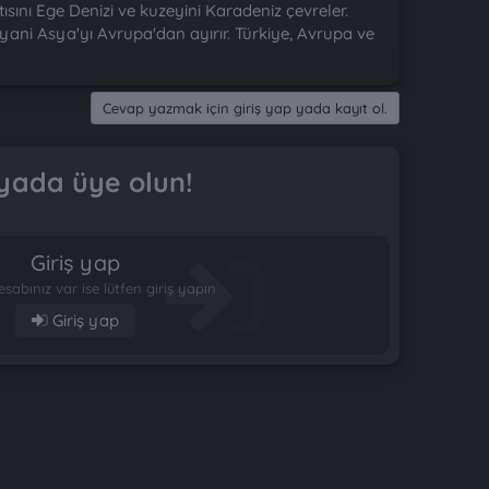
ını Ege Denizi ve kuzeyini Karadeniz çevreler.
yani Asya'yı Avrupa'dan ayırır. Türkiye, Avrupa ve
Cevap yazmak için giriş yap yada kayıt ol.
yada üye olun!
Giriş yap
esabınız var ise lütfen giriş yapın
Giriş yap