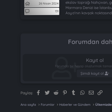
t
i
ekslav toprağı Nahçıvan, g
26 Nisan 2024
a
h
Marmara Denizi ise İstanbu
n
i
131
Asya'nın kavşak noktasında 
Forumdan daha
Kayıt ol
Forumda bir hesap oluşturmak tamame
Şimdi kayıt ol
Facebook
Twitter
Reddit
Pinterest
Tumblr
WhatsApp
E-posta
Link
Paylaş:
Ana sayfa
Forumlar
Haberler ve Gündem
Ülkemizde