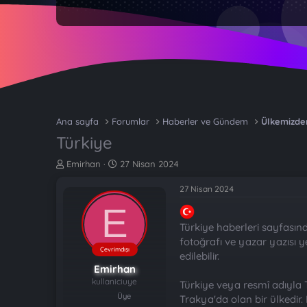
Ana sayfa
Forumlar
Haberler ve Gündem
Ülkemizde
Türkiye
K
B
Emirhan
27 Nisan 2024
o
a
n
ş
27 Nisan 2024
b
l
E
u
a
y
n
Türkiye haberleri sayfasın
u
g
fotoğrafı ve yazar yazısı 
b
ı
Çevrimdışı
edilebilir.
a
ç
Emirhan
ş
t
kullaniciuye
Türkiye veya resmî adıyla 
l
a
Üye
Trakya'da olan bir ülkedir
a
r