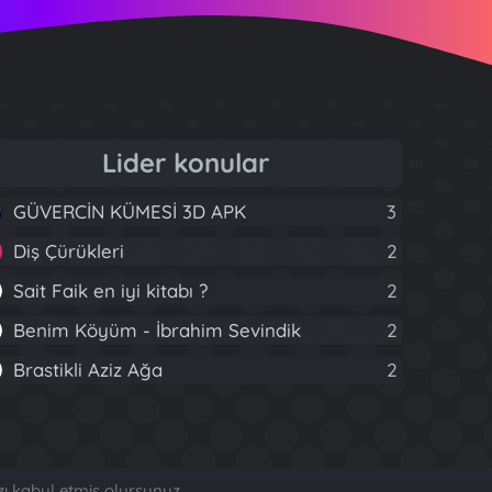
Lider konular
GÜVERCİN KÜMESİ 3D APK
3
Diş Çürükleri
2
Sait Faik en iyi kitabı ?
2
Benim Köyüm - İbrahim Sevindik
2
Brastikli Aziz Ağa
2
zı kabul etmiş olursunuz.