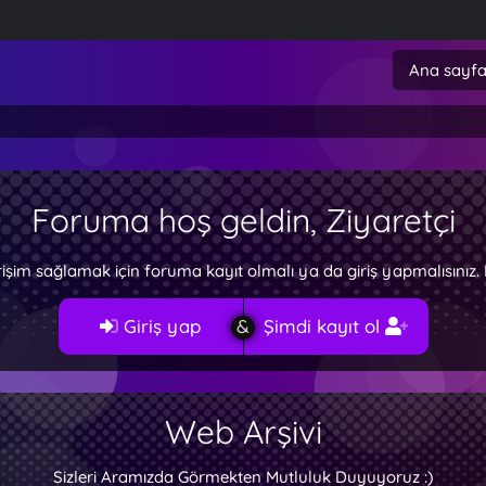
Ana sayf
Foruma hoş geldin, Ziyaretçi
rişim sağlamak için foruma kayıt olmalı ya da giriş yapmalısını
Giriş yap
Şimdi kayıt ol
Web Arşivi
Sizleri Aramızda Görmekten Mutluluk Duyuyoruz :)