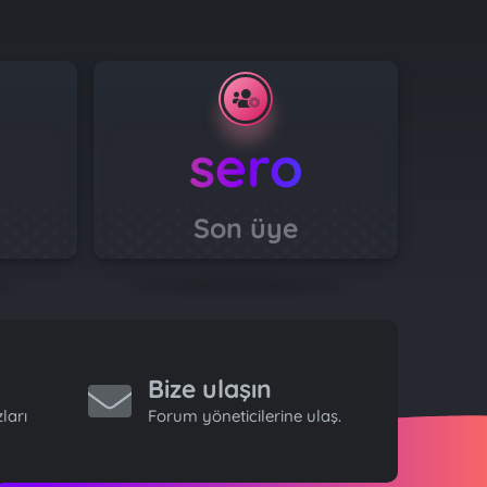
sero
Son üye
Bize ulaşın
ları
Forum yöneticilerine ulaş.