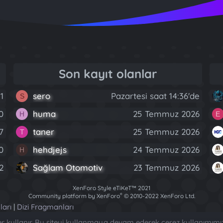
Son kayıt olanlar
1
sero
Pazartesi saat 14:36'de
S
0
huma
25 Temmuz 2026
H
E
7
taner
25 Temmuz 2026
T
0
hehdjejs
24 Temmuz 2026
H
2
Sağlam Otomotiv
23 Temmuz 2026
XenForo Style eTiKeT™ 2021
®
Community platform by XenForo
© 2010-2022 XenForo Ltd.
[XGT] Forum statistics system
- XenGenTr
ları
|
Dizi Fragmanları
ler kullanır. Bu siteyi kullanmaya devam ederek çerez kullanımımı