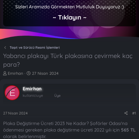
Sizleri Aramızda Görmekten Mutluluk Duyuyoruz :)
~ Tıklayın ~
Taşıt ve Sürücü Resmi İşlemleri
Yabancı plakayı Türk plakasına çevirmek kaç
para?
K
B
Emirhan
27 Nisan 2024
o
a
n
ş
Emirhan
b
l
E
u
a
kullaniciuye
Üye
y
n
u
g
b
ı
27 Nisan 2024
#1
a
ç
Plaka Değiştirme Ücreti 2023 Ne Kadar? Şoförler Odası'na
ş
t
l
a
ödenmesi gereken plaka değiştirme ücreti 2022 yılı için
565 TL
a
r
olarak belirlenmiştir.