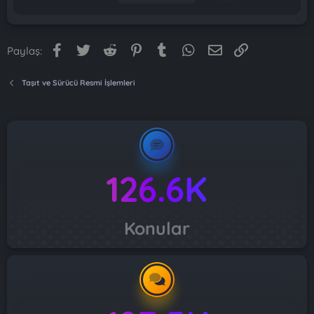
Facebook
Twitter
Reddit
Pinterest
Tumblr
WhatsApp
E-posta
Link
Paylaş:
Taşıt ve Sürücü Resmi İşlemleri
126.6K
Konular