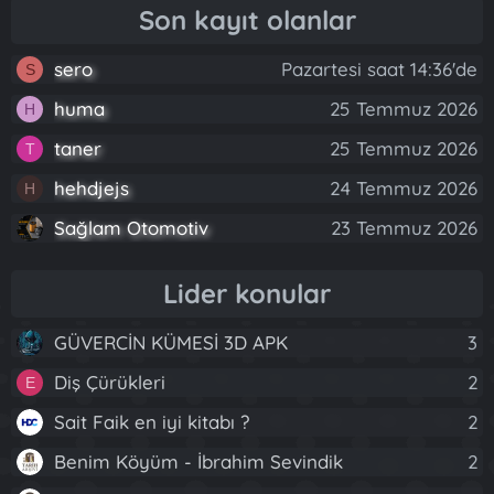
Son kayıt olanlar
sero
Pazartesi saat 14:36'de
S
huma
25 Temmuz 2026
H
taner
25 Temmuz 2026
T
hehdjejs
24 Temmuz 2026
H
Sağlam Otomotiv
23 Temmuz 2026
Lider konular
GÜVERCİN KÜMESİ 3D APK
3
Diş Çürükleri
2
E
Sait Faik en iyi kitabı ?
2
Benim Köyüm - İbrahim Sevindik
2