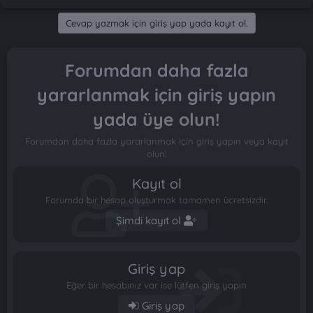
t
i
a
h
Cevap yazmak için giriş yap yada kayıt ol.
n
i
Forumdan daha fazla
yararlanmak için giriş yapın
yada üye olun!
Forumdan daha fazla yararlanmak için giriş yapın veya kayıt
olun!
Kayıt ol
Forumda bir hesap oluşturmak tamamen ücretsizdir.
Şimdi kayıt ol
Giriş yap
Eğer bir hesabınız var ise lütfen giriş yapın
Giriş yap