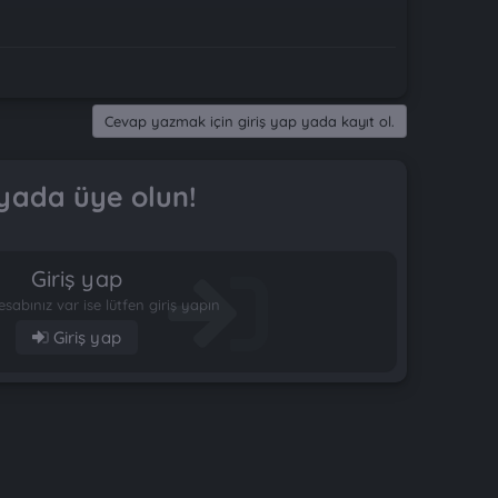
Cevap yazmak için giriş yap yada kayıt ol.
yada üye olun!
Giriş yap
esabınız var ise lütfen giriş yapın
Giriş yap