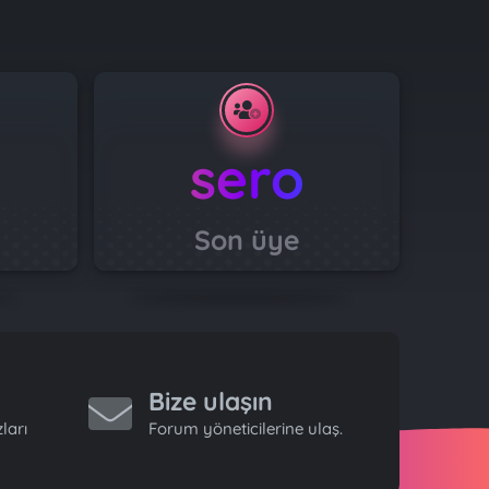
sero
Son üye
Bize ulaşın
ları
Forum yöneticilerine ulaş.