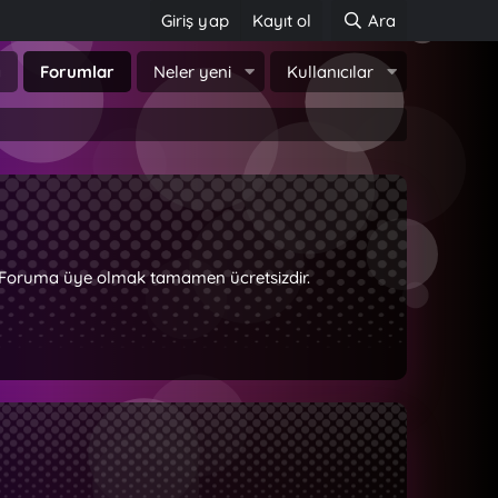
Giriş yap
Kayıt ol
Ara
a
Forumlar
Neler yeni
Kullanıcılar
z. Foruma üye olmak tamamen ücretsizdir.