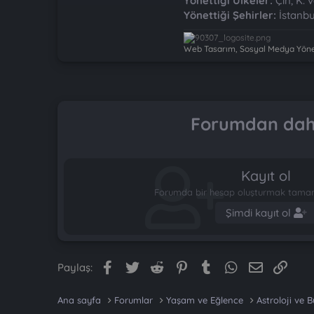
Yönettiği Ülkeler:
Çin, K. 
Yönettiği Şehirler:
İstanbu
Web Tasarım, Sosyal Medya Yönet
Forumdan daha
Kayıt ol
Forumda bir hesap oluşturmak tamame
Şimdi kayıt ol
Facebook
Twitter
Reddit
Pinterest
Tumblr
WhatsApp
E-posta
Link
Paylaş:
Ana sayfa
Forumlar
Yaşam ve Eğlence
Astroloji ve B