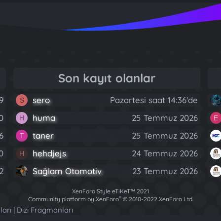
Son kayıt olanlar
9
sero
Pazartesi saat 14:36'de
S
0
huma
25 Temmuz 2026
H
E
6
taner
25 Temmuz 2026
T
0
hehdjejs
24 Temmuz 2026
H
2
Sağlam Otomotiv
23 Temmuz 2026
XenForo Style eTiKeT™ 2021
®
Community platform by XenForo
© 2010-2022 XenForo Ltd.
[XGT] Forum statistics system
- XenGenTr
ları
|
Dizi Fragmanları