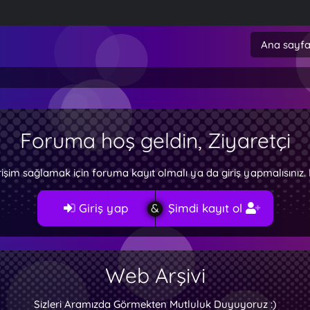
Ana sayf
Foruma hoş geldin, Ziyaretçi
rişim sağlamak için foruma kayıt olmalı ya da giriş yapmalısını
Giriş yap
Şimdi kayıt ol
Web Arşivi
Sizleri Aramızda Görmekten Mutluluk Duyuyoruz :)