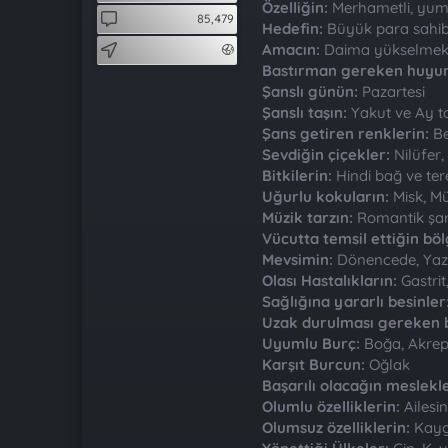
t
i
Özelliğin:
Merhametli, yumu
85,479
a
h
Hedefin:
Büyük para sahib
n
i
Amacın:
Daima yükselme
Bastırman gereken huyun
Şanslı günün:
Pazartesi
Şanslı taşın:
Yakut ve Ay t
Şans getiren renklerin:
Be
Sevdiğin çiçekler:
Nilüfer
Bitkilerin:
Hindi bağ ve ter
Uğurlu kokuların:
Misk, Mü
Müzik tarzın:
Romantik şar
Vücutta temsil ettiğin böl
Mevsimin:
Dönencede, Yaz
Olası Hastalıkların:
Gastrit
Sağlığına yararlı besinler
Uzak durulması gereken b
Uyumlu Burç:
Boğa, Akrep
Karşıt Burcun:
Oğlak
Başarılı olacağın meslekl
Olumlu özelliklerin:
Ailesi
Olumsuz özelliklerin:
Kaygı