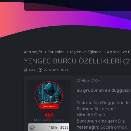
Ana sayfa
Forumlar
Yaşam ve Eğlence
Astroloji ve B
YENGEÇ BURCU ÖZELLİKLERİ (21
K
B
AKY
27 Nisan 2024
o
a
n
ş
27 Nisan 2024
b
l
Su grubunun en duygusal
u
a
y
n
u
g
Yıldızın
: Ay (Duyguların tem
b
ı
Çevrimdışı
Grubun:
Su, negatif
a
ç
AKY
Niteliği:
Öncü
ş
t
MirayWeb Coder's
Burcunun cinsiyeti:
Dişi
l
a
Yeteneğin:
Sabırlı olmak
1 Ekim 2022
a
r