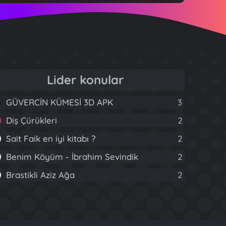
Lider konular
GÜVERCİN KÜMESİ 3D APK
3
Diş Çürükleri
2
Sait Faik en iyi kitabı ?
2
Benim Köyüm - İbrahim Sevindik
2
Brastikli Aziz Ağa
2