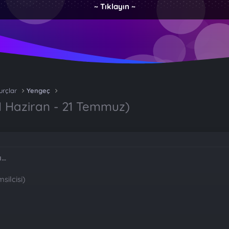
~ Tıklayın ~
urçlar
Yengeç
 Haziran - 21 Temmuz)
ı…
silcisi)