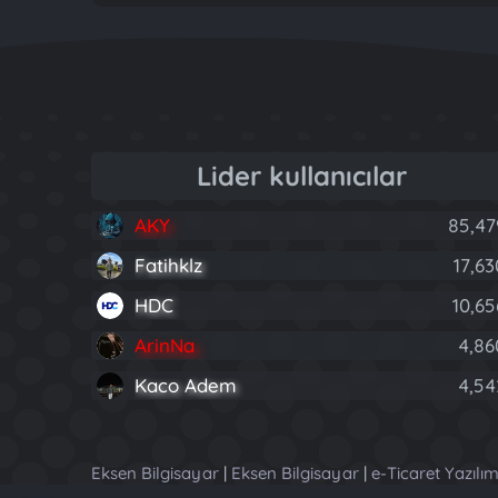
Lider kullanıcılar
AKY
85,47
Fatihklz
17,63
HDC
10,65
ArinNa
4,86
Kaco Adem
4,54
Eksen Bilgisayar
|
Eksen Bilgisayar
|
e-Ticaret Yazılım