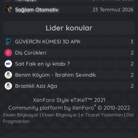
Sağlam Otomotiv
23 Temmuz 2026
Lider konular
GÜVERCİN KÜMESİ 3D APK
3
Diş Çürükleri
2
E
Sait Faik en iyi kitabı ?
2
Benim Köyüm - İbrahim Sevindik
2
Brastikli Aziz Ağa
2
XenForo Style eTiKeT™ 2021
®
Community platform by XenForo
© 2010-2022
Eksen Bilgisayar
|
Eksen Bilgisayar
XenForo Ltd.
|
e-Ticaret Yazılımları
|
Dizi
Fragmanları
[XGT] Forum statistics system
- XenGenTr