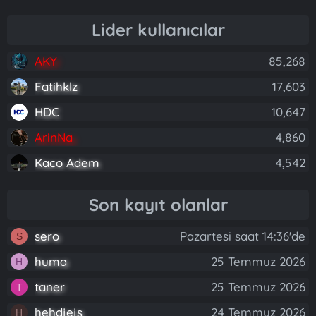
Lider kullanıcılar
AKY
85,268
Fatihklz
17,603
HDC
10,647
ArinNa
4,860
Kaco Adem
4,542
Son kayıt olanlar
sero
Pazartesi saat 14:36'de
S
huma
25 Temmuz 2026
H
taner
25 Temmuz 2026
T
hehdjejs
24 Temmuz 2026
H