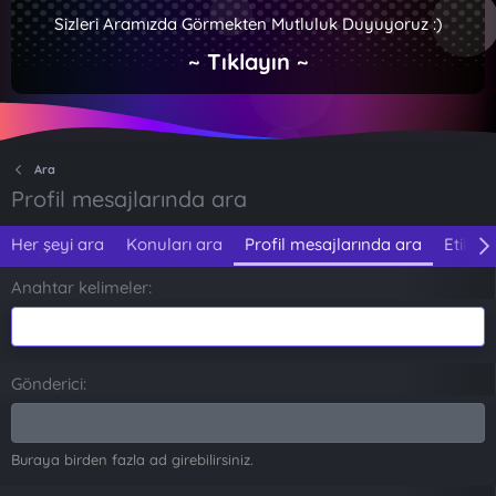
Sizleri Aramızda Görmekten Mutluluk Duyuyoruz :)
~ Tıklayın ~
Ara
Profil mesajlarında ara
Her şeyi ara
Konuları ara
Profil mesajlarında ara
Etiketl
Anahtar kelimeler
Gönderici
Buraya birden fazla ad girebilirsiniz.