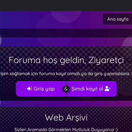
Ana sayfa
Foruma hoş geldin, Ziyaretçi
rişim sağlamak için foruma kayıt olmalı ya da giriş yapmalısını
Giriş yap
Şimdi kayıt ol
Web Arşivi
Sizleri Aramızda Görmekten Mutluluk Duyuyoruz :)