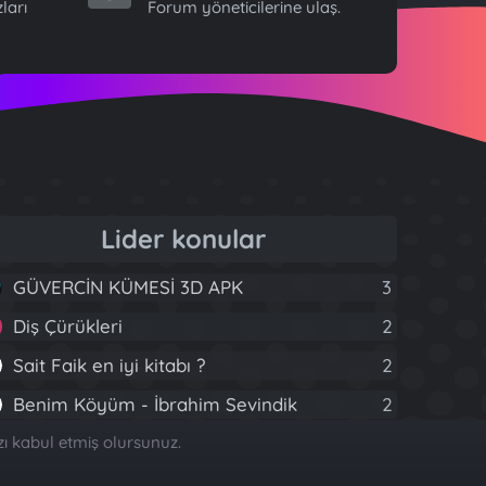
ları
Forum yöneticilerine ulaş.
Lider konular
GÜVERCİN KÜMESİ 3D APK
3
Diş Çürükleri
2
Sait Faik en iyi kitabı ?
2
Benim Köyüm - İbrahim Sevindik
2
Brastikli Aziz Ağa
2
zı kabul etmiş olursunuz.