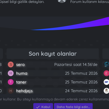
işisel bilgi gizlilik detayları.
Forum kullanım kılavuz
Son kayıt olanlar
8
sero
Pazartesi saat 14:36'de
S
1
huma
25 Temmuz 2026
H
E
1
taner
25 Temmuz 2026
T
0
hehdjejs
24 Temmuz 2026
H
2
Sağlam Otomotiv
23 Temmuz 2026
ler kullanır. Bu siteyi kullanmaya devam ederek çerez kullanımımı
Kabul
Daha fazla bilgi edin…