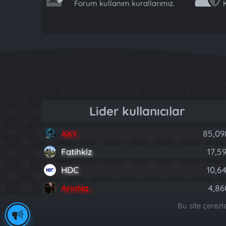
Forum kullanım kurallarımız.
K
Lider kullanıcılar
AKY
85,09
Fatihklz
17,59
HDC
10,64
ArinNa
4,86
Kaco Adem
4,54
Bu site çerez