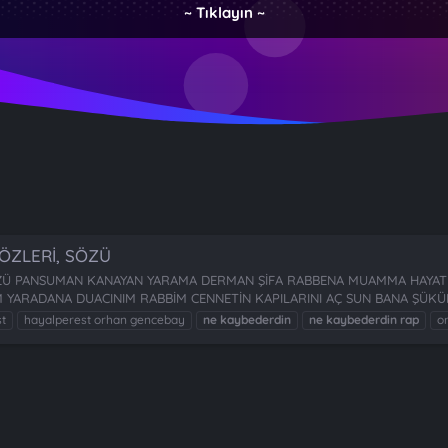
~ Tıklayın ~
ÖZLERİ, SÖZÜ
SÖZÜ PANSUMAN KANAYAN YARAMA DERMAN ŞİFA RABBENA MUAMMA HAYAT
 YARADANA DUACINIM RABBİM CENNETİN KAPILARINI AÇ SUN BANA ŞÜKÜR
t
hayalperest orhan gencebay
ne
kaybederdin
ne
kaybederdin
rap
o