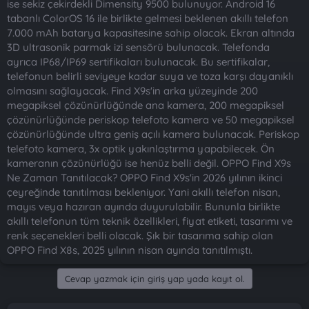
ise sekiz çekirdekli Dimensity 9500 bulunuyor. Android 16
tabanlı ColorOS 16 ile birlikte gelmesi beklenen akıllı telefon
7.000 mAh batarya kapasitesine sahip olacak. Ekran altında
3D ultrasonik parmak izi sensörü bulunacak. Telefonda
ayrıca IP68/IP69 sertifikaları bulunacak. Bu sertifikalar,
telefonun belirli seviyeye kadar suya ve toza karşı dayanıklı
olmasını sağlayacak. Find X9s'in arka yüzeyinde 200
megapiksel çözünürlüğünde ana kamera, 200 megapiksel
çözünürlüğünde periskop telefoto kamera ve 50 megapiksel
çözünürlüğünde ultra geniş açılı kamera bulunacak. Periskop
telefoto kamera, 3x optik yakınlaştırma yapabilecek. Ön
kameranın çözünürlüğü ise henüz belli değil. OPPO Find X9s
Ne Zaman Tanıtılacak? OPPO Find X9s'in 2026 yılının ikinci
çeyreğinde tanıtılması bekleniyor. Yani akıllı telefon nisan,
mayıs veya hazıran ayında duyurulabilir. Bununla birlikte
akıllı telefonun tüm teknik özellikleri, fiyat etiketi, tasarımı ve
renk seçenekleri belli olacak. Şık bir tasarıma sahip olan
OPPO Find X8s, 2025 yılının nisan ayında tanıtılmıştı.
Cevap yazmak için giriş yap yada kayıt ol.