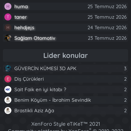
huma
25 Temmuz 2026
H
taner
25 Temmuz 2026
T
hehdjejs
24 Temmuz 2026
H
Sağlam Otomotiv
23 Temmuz 2026
Lider konular
GÜVERCİN KÜMESİ 3D APK
3
Diş Çürükleri
2
E
Sait Faik en iyi kitabı ?
2
Benim Köyüm - İbrahim Sevindik
2
Brastikli Aziz Ağa
2
XenForo Style eTiKeT™ 2021
®