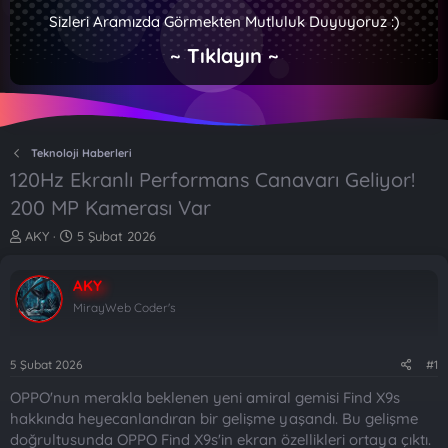
Sizleri Aramızda Görmekten Mutluluk Duyuyoruz :)
~ Tıklayın ~
Teknoloji Haberleri
120Hz Ekranlı Performans Canavarı Geliyor!
200 MP Kamerası Var
K
B
AKY
5 Şubat 2026
o
a
n
ş
AKY
b
l
u
a
MirayWeb Coder's
y
n
u
g
b
ı
5 Şubat 2026
#1
a
ç
OPPO'nun merakla beklenen yeni amiral gemisi Find X9s
ş
t
l
a
hakkında heyecanlandıran bir gelişme yaşandı. Bu gelişme
a
r
doğrultusunda OPPO Find X9s'in ekran özellikleri ortaya çıktı.