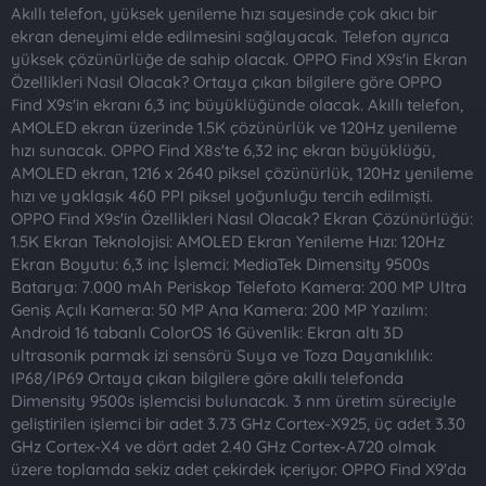
t
i
Akıllı telefon, yüksek yenileme hızı sayesinde çok akıcı bir
a
h
ekran deneyimi elde edilmesini sağlayacak. Telefon ayrıca
n
i
yüksek çözünürlüğe de sahip olacak. OPPO Find X9s'in Ekran
Özellikleri Nasıl Olacak? Ortaya çıkan bilgilere göre OPPO
Find X9s'in ekranı 6,3 inç büyüklüğünde olacak. Akıllı telefon,
AMOLED ekran üzerinde 1.5K çözünürlük ve 120Hz yenileme
hızı sunacak. OPPO Find X8s'te 6,32 inç ekran büyüklüğü,
AMOLED ekran, 1216 x 2640 piksel çözünürlük, 120Hz yenileme
hızı ve yaklaşık 460 PPI piksel yoğunluğu tercih edilmişti.
OPPO Find X9s'in Özellikleri Nasıl Olacak? Ekran Çözünürlüğü:
1.5K Ekran Teknolojisi: AMOLED Ekran Yenileme Hızı: 120Hz
Ekran Boyutu: 6,3 inç İşlemci: MediaTek Dimensity 9500s
Batarya: 7.000 mAh Periskop Telefoto Kamera: 200 MP Ultra
Geniş Açılı Kamera: 50 MP Ana Kamera: 200 MP Yazılım:
Android 16 tabanlı ColorOS 16 Güvenlik: Ekran altı 3D
ultrasonik parmak izi sensörü Suya ve Toza Dayanıklılık:
IP68/IP69 Ortaya çıkan bilgilere göre akıllı telefonda
Dimensity 9500s işlemcisi bulunacak. 3 nm üretim süreciyle
geliştirilen işlemci bir adet 3.73 GHz Cortex-X925, üç adet 3.30
GHz Cortex-X4 ve dört adet 2.40 GHz Cortex-A720 olmak
üzere toplamda sekiz adet çekirdek içeriyor. OPPO Find X9'da