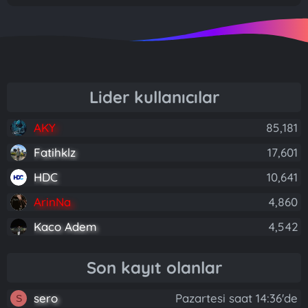
Lider kullanıcılar
AKY
85,181
Fatihklz
17,601
HDC
10,641
ArinNa
4,860
Kaco Adem
4,542
Son kayıt olanlar
sero
Pazartesi saat 14:36'de
S