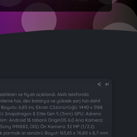
#1
likleri ve fiyatı açıklandı. Akıllı telefonda
leme hızı, dev batarya ve yüksek şarj hızı dahil
an Boyutu: 6,85 inç Ekran Çözünürlüğü: 1440 x 3168
emci: Snapdragon 8 Elite Gen 5 (3nm) GPU: Adreno
lım: Android 16 tabanlı OriginOS 6.0 Ana Kamera:
(Sony IMX882, OIS) Ön Kamera: 32 MP (f/2.2)
k parmak izi sensörü Boyut: 163,65 x 76,80 x 8,7 mm