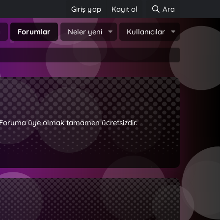
Giriş yap
Kayıt ol
Ara
a
Forumlar
Neler yeni
Kullanıcılar
z. Foruma üye olmak tamamen ücretsizdir.