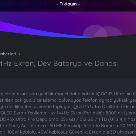
~ Tıklayın ~
Haberleri
144Hz Ekran, Dev Batarya ve Dahası
lefonlar arasına yeni bir model daha katıldı. iQOO 15 Ultra'nın özel
rilen çok güçlü bir işlemci bulunuyor. Telefon ayrıca yüksek yeni
yle de dikkatleri üzerinde topluyor. iQOO 15 Ultra Özellikleri Ekr
AMOLED Ekran Yenileme Hızı: 144Hz Ekran Parlaklığı: 8000 nit İşl
DR5X Ultra Pro Depolama: 256 GB / 512 GB / 1 TB (UFS 4.1) Yazı
ltra Geniş Açılı Kamera: 50 MP Periskop Telefoto Kamera: 50 MP 
arj: 100W kablolu, 40W kablosuz Güvenlik: Ekran altı 3D ultrasoni