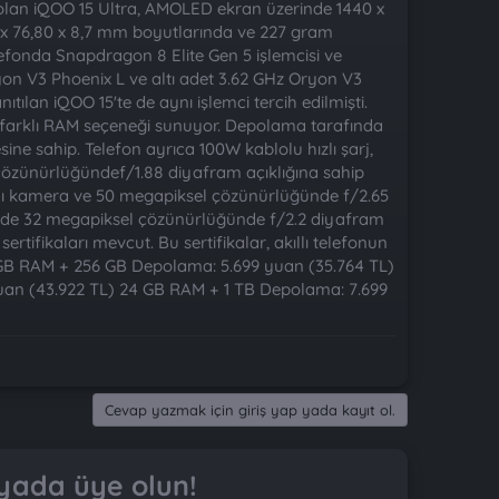
 olan iQOO 15 Ultra, AMOLED ekran üzerinde 1440 x
5 x 76,80 x 8,7 mm boyutlarında ve 227 gram
elefonda Snapdragon 8 Elite Gen 5 işlemcisi ve
ryon V3 Phoenix L ve altı adet 3.62 GHz Oryon V3
tılan iQOO 15'te de aynı işlemci tercih edilmişti.
 iki farklı RAM seçeneği sunuyor. Depolama tarafında
ine sahip. Telefon ayrıca 100W kablolu hızlı şarj,
 çözünürlüğündef/1.88 diyafram açıklığına sahip
ılı kamera ve 50 megapiksel çözünürlüğünde f/2.65
inde 32 megapiksel çözünürlüğünde f/2.2 diyafram
ertifikaları mevcut. Bu sertifikalar, akıllı telefonun
 16 GB RAM + 256 GB Depolama: 5.699 yuan (35.764 TL)
uan (43.922 TL) 24 GB RAM + 1 TB Depolama: 7.699
Cevap yazmak için giriş yap yada kayıt ol.
yada üye olun!