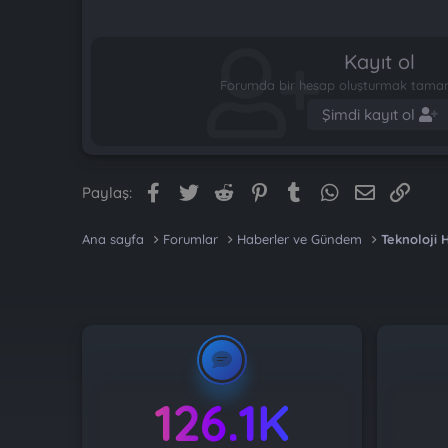
Kayıt ol
Forumda bir hesap oluşturmak tamame
Şimdi kayıt ol
Facebook
Twitter
Reddit
Pinterest
Tumblr
WhatsApp
E-posta
Link
Paylaş:
Ana sayfa
Forumlar
Haberler ve Gündem
Teknoloji 
126.1K