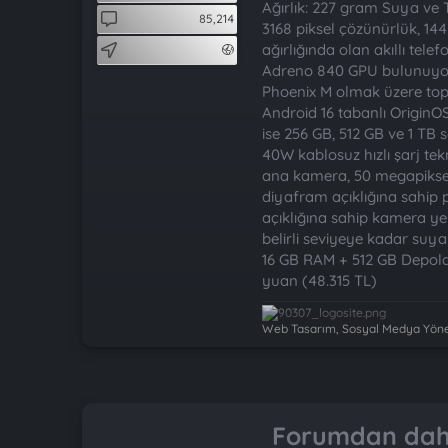
t
i
Ağırlık: 227 gram Suya ve 
85,214
a
h
3168 piksel çözünürlük, 14
n
i
ağırlığında olan akıllı tel
Adreno 840 GPU bulunuyor. 
Phoenix M olmak üzere topla
Android 16 tabanlı OriginOS
ise 256 GB, 512 GB ve 1 TB 
40W kablosuz hızlı şarj te
ana kamera, 50 megapiksel
diyafram açıklığına sahip
açıklığına sahip kamera yer 
belirli seviyeye kadar suy
16 GB RAM + 512 GB Depola
yuan (48.315 TL)
Web Tasarım, Sosyal Medya Yönet
Forumdan daha