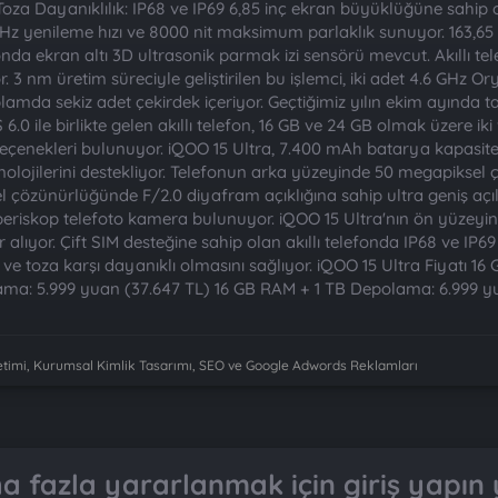
Toza Dayanıklılık: IP68 ve IP69 6,85 inç ekran büyüklüğüne sahip
4Hz yenileme hızı ve 8000 nit maksimum parlaklık sunuyor. 163,6
efonda ekran altı 3D ultrasonik parmak izi sensörü mevcut. Akıllı t
3 nm üretim süreciyle geliştirilen bu işlemci, iki adet 4.6 GHz O
mda sekiz adet çekirdek içeriyor. Geçtiğimiz yılın ekim ayında tanı
 6.0 ile birlikte gelen akıllı telefon, 16 GB ve 24 GB olmak üzere
seçenekleri bulunuyor. iQOO 15 Ultra, 7.400 mAh batarya kapasites
knolojilerini destekliyor. Telefonun arka yüzeyinde 50 megapiksel
 çözünürlüğünde F/2.0 diyafram açıklığına sahip ultra geniş aç
 periskop telefoto kamera bulunuyor. iQOO 15 Ultra'nın ön yüzey
alıyor. Çift SIM desteğine sahip olan akıllı telefonda IP68 ve IP69 s
a ve toza karşı dayanıklı olmasını sağlıyor. iQOO 15 Ultra Fiyatı
ma: 5.999 yuan (37.647 TL) 16 GB RAM + 1 TB Depolama: 6.999 y
imi, Kurumsal Kimlik Tasarımı, SEO ve Google Adwords Reklamları
 fazla yararlanmak için giriş yapın 