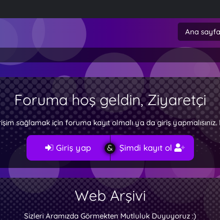
Ana sayf
Foruma hoş geldin, Ziyaretçi
rişim sağlamak için foruma kayıt olmalı ya da giriş yapmalısını
Giriş yap
Şimdi kayıt ol
Web Arşivi
Sizleri Aramızda Görmekten Mutluluk Duyuyoruz :)