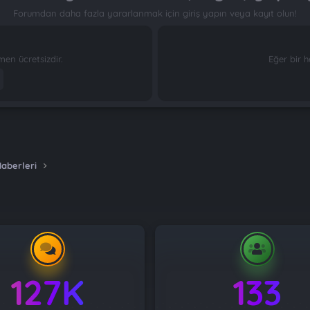
Forumdan daha fazla yararlanmak için giriş yapın veya kayıt olun!
n ücretsizdir.
Eğer bir h
Haberleri
127K
133