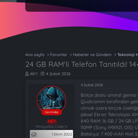
Ana sayfa
Forumlar
Haberler ve Gündem
Teknoloji 
24 GB RAM'li Telefon Tanıtıldı! 
K
B
AKY
4 Şubat 2026
o
a
n
ş
4 Şubat 2026
b
l
Bütçe dostu amiral gemisi te
u
a
y
n
Qualcomm tarafından gelişti
u
g
olmak üzere birçok özelliği
b
ı
Çevrimdışı
piksel Ekran Teknolojisi: 
a
ç
AKY
840 RAM: 16 GB / 24 GB LPD
ş
t
MirayWeb Coder's
50MP (Sony IMX921, OIS) U
l
a
Batarya: 7.400 mAh Hızlı Ş
1 Ekim 2022
a
r