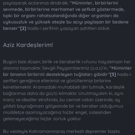
paylaşarak acılarımızı dindirdik.
“Müminler, birbirlerini
sevmede, birbirlerine merhamet ve şefkat göstermede,
tıpkı bir organı rahatsızlandığında diğer organları da
uykusuzluk ve yüksek ateşle bu acıyı paylaşan bir bedene
benzer”
[2]
hadis-i şerifinin yaşayan şahitleri olduk.
Aziz Kardeşlerim!
Bugün bize düşen; birlik ve beraberlik ruhunu hayatımızın her
alanına taşımaktır. Sevgili Peygamberimiz (s.a.s)’in,
“Müminler
bir binanın birbirini destekleyen tuğlaları gibidir”
[3]
hadis-i
şerifleri gereğince ellerimizi ve gönüllerimizi birbirine
kenetlemektir. Aramızdaki muhabbeti diri tutmak, kardeşlik
bağlarımızı daha da güçlü kılmaktır. Unutmayalım ki, aynı
inanç ve idealler etrafında, bu cennet vatan üzerinde, ay
yıldızlı bayrağımızın gölgesinde bir ve beraber olduğumuz
müddetçe aşamayacağımız hiçbir engel, üstesinden
gelemeyeceğimiz hiçbir zorluk yoktur.
Bu vesileyle Kahramanmaraş merkezli depremler başta