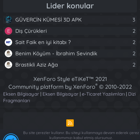
Lider konular
GÜVERCİN KÜMESİ 3D APK
3
Diş Çürükleri
2
E
Sait Faik en iyi kitabı ?
2
Benim Köyüm - İbrahim Sevindik
2
Brastikli Aziz Ağa
2
XenForo Style eTiKeT™ 2021
®
Community platform by XenForo
© 2010-2022
Eksen Bilgisayar
|
Eksen Bilgisayar
XenForo Ltd.
|
e-Ticaret Yazılımları
|
Dizi
Fragmanları
[XGT] Forum statistics system
- XenGenTr
R
S
Bu site çerezler kullanır. Bu siteyi kullanmaya devam ederek çerez
S
kullanımımızı kabul etmiş olursunuz.
Piese Auto Dacia Arges
-
Piese Auto Dacia Arges
-
Renault ve