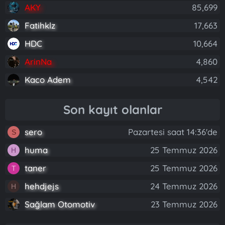
AKY
85,699
Fatihklz
17,663
HDC
10,664
ArinNa
4,860
Kaco Adem
4,542
Son kayıt olanlar
sero
Pazartesi saat 14:36'de
S
huma
25 Temmuz 2026
H
taner
25 Temmuz 2026
T
hehdjejs
24 Temmuz 2026
H
Sağlam Otomotiv
23 Temmuz 2026