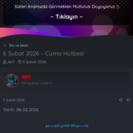
Sizleri Aramızda Görmekten Mutluluk Duyuyoruz :)
~ Tıklayın ~
Din ve İslam
6 Şubat 2026 - Cuma Hutbesi
K
B
AKY
5 Şubat 2026
o
a
n
ş
AKY
b
l
u
a
MirayWeb Coder's
y
n
u
g
b
ı
5 Şubat 2026
#1
a
ç
Tarih: 06.02.2026
ş
t
l
a
a
r
﷽
t
i
a
h