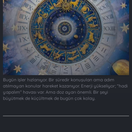
t
i
a
h
n
i
Bugün işler hızlanıyor. Bir süredir konuşulan ama adım
atılmayan konular hareket kazanıyor. Enerji yükseliyor; “hadi
yapalım” havası var. Ama doz ayarı önemli. Bir şeyi
büyütmek de küçültmek de bugün çok kolay.