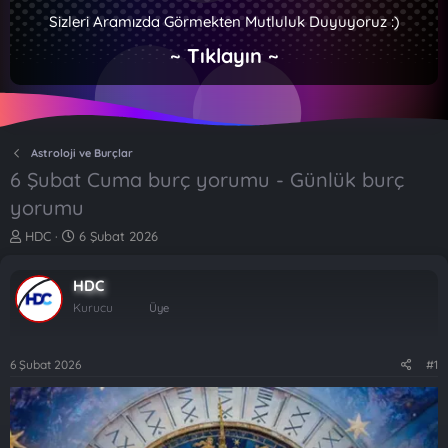
Sizleri Aramızda Görmekten Mutluluk Duyuyoruz :)
~ Tıklayın ~
Astroloji ve Burçlar
6 Şubat Cuma burç yorumu - Günlük burç
yorumu
K
B
HDC
6 Şubat 2026
o
a
n
ş
HDC
b
l
u
a
Kurucu
Üye
y
n
u
g
b
ı
6 Şubat 2026
#1
a
ç
ş
t
l
a
a
r