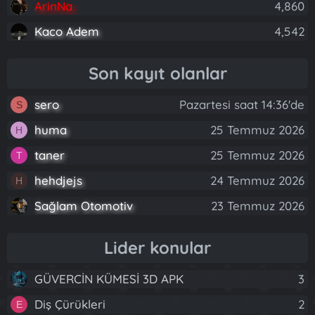
ArinNa
4,860
Kaco Adem
4,542
Son kayıt olanlar
sero
Pazartesi saat 14:36'de
S
huma
25 Temmuz 2026
H
taner
25 Temmuz 2026
T
hehdjejs
24 Temmuz 2026
H
Sağlam Otomotiv
23 Temmuz 2026
Lider konular
GÜVERCİN KÜMESİ 3D APK
3
Diş Çürükleri
2
E