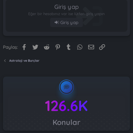
Giriş yap
Eğer bir hesabınız var ise lütfen giriş yapın
Giriş yap
Facebook
Twitter
Reddit
Pinterest
Tumblr
WhatsApp
E-posta
Link
Paylaş:
Astroloji ve Burçlar
126.6K
Konular