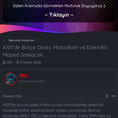
Sizleri Aramızda Görmekten Mutluluk Duyuyoruz :)
~ Tıklayın ~
Teknoloji Haberleri
A101'de Bütçe Dostu Motosiklet ve Elektrikli
Moped Satılacak
K
B
AKY
8 Şubat 2026
o
a
n
ş
AKY
b
l
u
a
MirayWeb Coder's
y
n
u
g
b
ı
8 Şubat 2026
#1
a
ç
A101'de önümüzdeki hafta içinde motosikletten elektrikli
ş
t
l
a
mopede kadar çeşitli araçlar satışa sunulacak. Bunlar
a
r
arasında APEC 125 cc benzinli motosiklet, Volta VM5 Neo üç