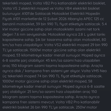
t
i
tekerlekli moped, Volta VB2 Pro katlanabilir elektrikli bisiklet,
a
h
Volta VS 2 elektrikli moped ve Volta VB4 elektrikli bisiklet
n
i
bulunuyor. A101'de Satılacak Motosiklet Elektrikli Mopedin
Fiyatı A101 marketlerde 12 Şubat 2026 itibarıyla APEC 125 cc
benzinli motosiklet, 39 bin 990 TL fiyat etiketiyle satılacak. 5.4
kW motor gücüne sahip olan motosikletin azami net tork
değeri 7.6 nm seviyesinde. Motosiklet ayrıca 2.8 L yakıt tankı
kapasitesine sahip. Şık bir tasarıma sahip olan motosiklet, 80
km/sa hıza ulaşabiliyor. Volta VS2 elektrikli moped 29 bin 990
TL'ye satılacak. 1500W motor gücüne sahip olan elektrikli
moped, 53 kilometreye kadar menzil sunuyor. Moped ayrıca
6-8 saatte şarj olabiliyor. 45 km/sa azami hıza ulaşabilen
araç 150 kilogram azami taşıma kapasitesine sahip. Araçta
ayrıca disk / kampana fren sistemi yer alıyor. Volta VM5 Neo
üç tekerlekli moped 74 bin 990 TL fiyat etiketiyle satılacak.
1000W motor gücüne sahip olan elektrikli moped, 58
kilometreye kadar menzil sunuyor. Moped ayrıca 6-8 saatte
şarj olabiliyor. 25 km/sa azami hıza ulaşabilen araç 150
kilogram azami taşıma kapasitesine sahip. Araçta ayrıca
kampana fren sistemi mevcut. Volta VB2 Pro katlanabilir
elektrikli bisiklet 26 bin 990 TL'ye satılacak. 250W motor