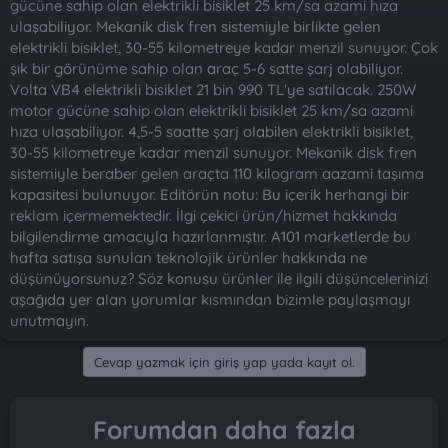
gücüne sahip olan elektrikli bisiklet 25 km/sa azami hıza
ulaşabiliyor. Mekanik disk fren sistemiyle birlikte gelen
elektrikli bisiklet, 30-55 kilometreye kadar menzil sunuyor. Çok
şık bir görünüme sahip olan araç 5-6 satte şarj olabiliyor.
Volta VB4 elektrikli bisiklet 21 bin 990 TL'ye satılacak. 250W
motor gücüne sahip olan elektrikli bisiklet 25 km/sa azami
hıza ulaşabiliyor. 4,5-5 saatte şarj olabilen elektrikli bisiklet,
30-55 kilometreye kadar menzil sunuyor. Mekanik disk fren
sistemiyle beraber gelen araçta 110 kilogram aazami taşıma
kapasitesi bulunuyor. Editörün notu: Bu içerik herhangi bir
reklam içermemektedir. İlgi çekici ürün/hizmet hakkında
bilgilendirme amacıyla hazırlanmıştır. A101 marketlerde bu
hafta satışa sunulan teknolojik ürünler hakkında ne
düşünüyorsunuz? Söz konusu ürünler ile ilgili düşüncelerinizi
aşağıda yer alan yorumlar kısmından bizimle paylaşmayı
unutmayın.
Cevap yazmak için giriş yap yada kayıt ol.
Forumdan daha fazla