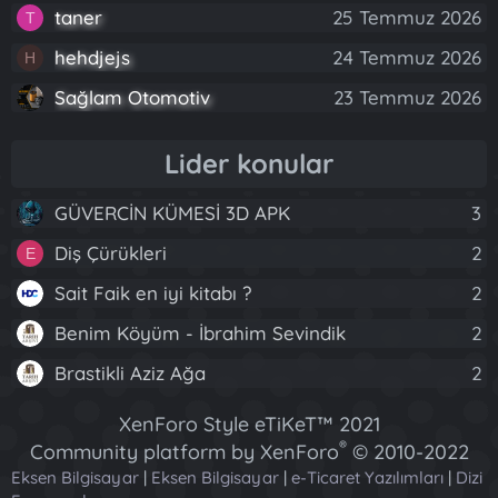
taner
25 Temmuz 2026
T
hehdjejs
24 Temmuz 2026
H
Sağlam Otomotiv
23 Temmuz 2026
Lider konular
GÜVERCİN KÜMESİ 3D APK
3
Diş Çürükleri
2
E
Sait Faik en iyi kitabı ?
2
Benim Köyüm - İbrahim Sevindik
2
Brastikli Aziz Ağa
2
XenForo Style eTiKeT™ 2021
®
Community platform by XenForo
© 2010-2022
Eksen Bilgisayar
|
Eksen Bilgisayar
XenForo Ltd.
|
e-Ticaret Yazılımları
|
Dizi