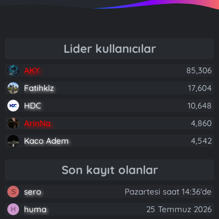
Lider kullanıcılar
AKY
85,306
Fatihklz
17,604
HDC
10,648
ArinNa
4,860
Kaco Adem
4,542
Son kayıt olanlar
sero
Pazartesi saat 14:36'de
S
huma
25 Temmuz 2026
H