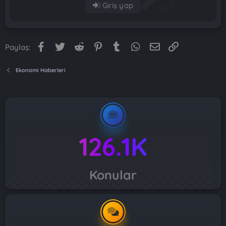
Giriş yap
Facebook
Twitter
Reddit
Pinterest
Tumblr
WhatsApp
E-posta
Link
Paylaş:
Ekonomi Haberleri
126.1K
Konular