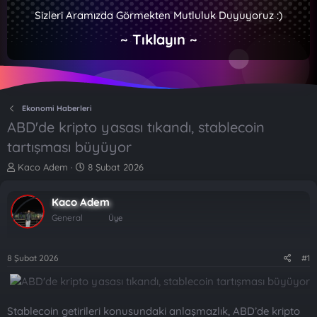
Sizleri Aramızda Görmekten Mutluluk Duyuyoruz :)
~ Tıklayın ~
Ekonomi Haberleri
ABD'de kripto yasası tıkandı, stablecoin
tartışması büyüyor
K
B
Kaco Adem
8 Şubat 2026
o
a
n
ş
Kaco Adem
b
l
u
a
General
Üye
y
n
u
g
b
ı
8 Şubat 2026
#1
a
ç
ş
t
l
a
a
r
Stablecoin getirileri konusundaki anlaşmazlık, ABD’de kripto