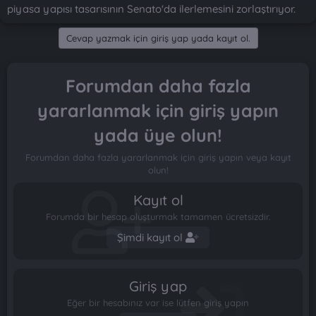
t
i
piyasa yapısı tasarısının Senato'da ilerlemesini zorlaştırıyor.
a
h
n
i
Cevap yazmak için giriş yap yada kayıt ol.
Forumdan daha fazla
yararlanmak için giriş yapın
yada üye olun!
Forumdan daha fazla yararlanmak için giriş yapın veya kayıt
olun!
Kayıt ol
Forumda bir hesap oluşturmak tamamen ücretsizdir.
Şimdi kayıt ol
Giriş yap
Eğer bir hesabınız var ise lütfen giriş yapın