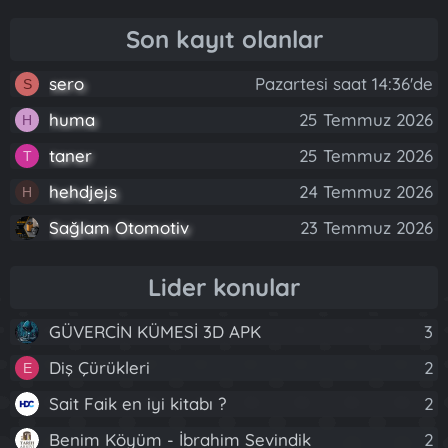
Son kayıt olanlar
sero
Pazartesi saat 14:36'de
S
huma
25 Temmuz 2026
H
taner
25 Temmuz 2026
T
hehdjejs
24 Temmuz 2026
H
Sağlam Otomotiv
23 Temmuz 2026
Lider konular
GÜVERCİN KÜMESİ 3D APK
3
Diş Çürükleri
2
E
Sait Faik en iyi kitabı ?
2
Benim Köyüm - İbrahim Sevindik
2