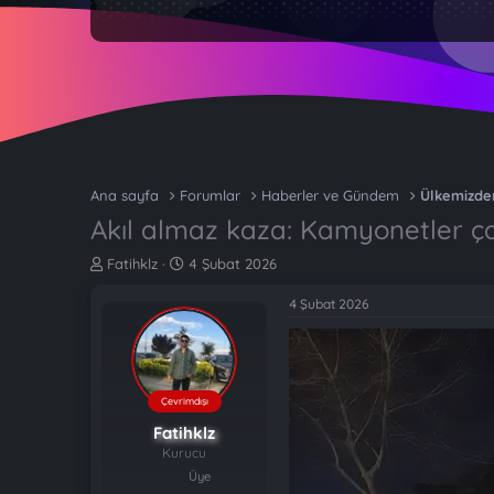
Ana sayfa
Forumlar
Haberler ve Gündem
Ülkemizde
Akıl almaz kaza: Kamyonetler ça
K
B
Fatihklz
4 Şubat 2026
o
a
n
ş
4 Şubat 2026
b
l
u
a
y
n
u
g
b
ı
Çevrimdışı
a
ç
Fatihklz
ş
t
Kurucu
l
a
Üye
a
r