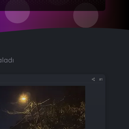
aladı
#1