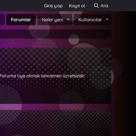
Giriş yap
Kayıt ol
Ara
a
Forumlar
Neler yeni
Kullanıcılar
z. Foruma üye olmak tamamen ücretsizdir.