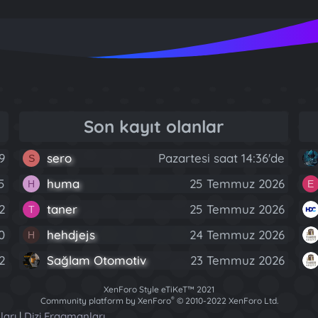
Son kayıt olanlar
9
sero
Pazartesi saat 14:36'de
S
5
huma
25 Temmuz 2026
H
E
2
taner
25 Temmuz 2026
T
0
hehdjejs
24 Temmuz 2026
H
2
Sağlam Otomotiv
23 Temmuz 2026
XenForo Style eTiKeT™ 2021
®
Community platform by XenForo
© 2010-2022 XenForo Ltd.
[XGT] Forum statistics system
- XenGenTr
ları
|
Dizi Fragmanları