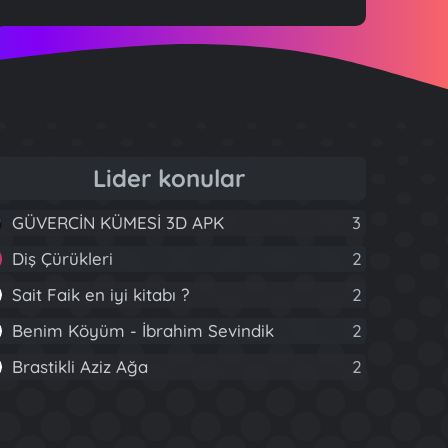
Lider konular
GÜVERCİN KÜMESİ 3D APK
3
Diş Çürükleri
2
Sait Faik en iyi kitabı ?
2
Benim Köyüm - İbrahim Sevindik
2
Brastikli Aziz Ağa
2