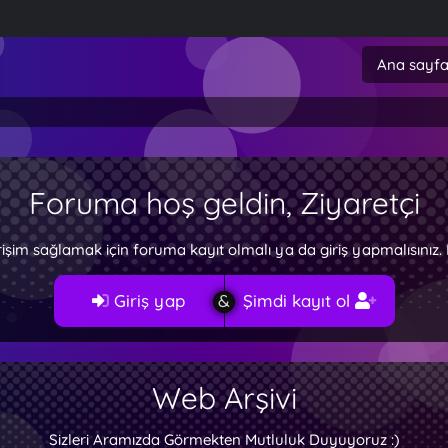
Ana sayf
Foruma hoş geldin, Ziyaretçi
rişim sağlamak için foruma kayıt olmalı ya da giriş yapmalısını
Giriş yap
Şimdi kayıt ol
Web Arşivi
Sizleri Aramızda Görmekten Mutluluk Duyuyoruz :)