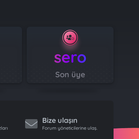
sero
Son üye
Bize ulaşın
ları
Forum yöneticilerine ulaş.