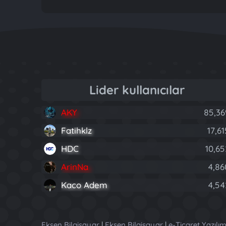
Lider kullanıcılar
AKY
85,36
Fatihklz
17,61
HDC
10,65
ArinNa
4,86
Kaco Adem
4,54
Eksen Bilgisayar
|
Eksen Bilgisayar
|
e-Ticaret Yazılım