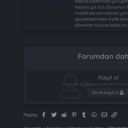
stepne kaldırımda yürüyen
hasara yol açtı. Durumun hab
müdahale sonrasında yaralıy
gerçekleştirirken trafik kon
dönerken hususa ilişkin inc
Forumdan daha
Kayıt ol
Forumda bir hesap oluşturmak tamame
Şimdi kayıt ol
Facebook
Twitter
Reddit
Pinterest
Tumblr
WhatsApp
E-posta
Link
Paylaş: