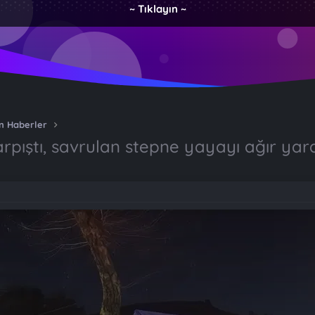
~ Tıklayın ~
n Haberler
rpıştı, savrulan stepne yayayı ağır yar