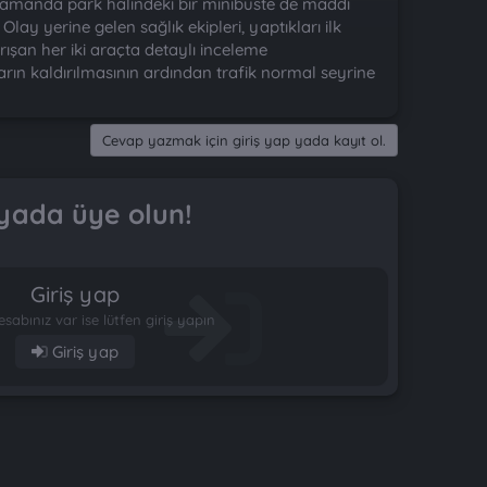
zamanda park halindeki bir minibüste de maddi
lay yerine gelen sağlık ekipleri, yaptıkları ilk
ışan her iki araçta detaylı inceleme
çların kaldırılmasının ardından trafik normal seyrine
Cevap yazmak için giriş yap yada kayıt ol.
yada üye olun!
Giriş yap
esabınız var ise lütfen giriş yapın
Giriş yap