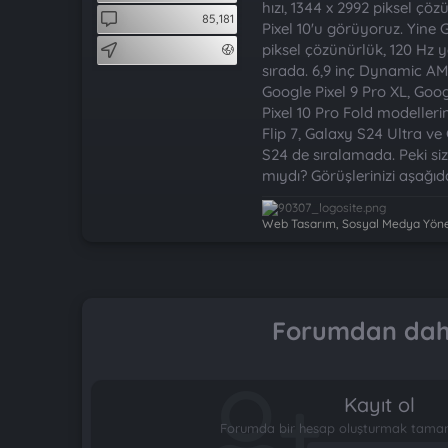
t
i
hızı, 1344 x 2992 piksel çö
85,181
a
h
Pixel 10'u görüyoruz. Yin
n
i
piksel çözünürlük, 120 Hz
sırada. 6,9 inç Dynamic AM
Google Pixel 9 Pro XL, Go
Pixel 10 Pro Fold modeller
Flip 7, Galaxy S24 Ultra ve
S24 de sıralamada. Peki si
mıydı? Görüşlerinizi aşağ
Web Tasarım, Sosyal Medya Yönet
Forumdan daha
Kayıt ol
Forumda bir hesap oluşturmak tamame