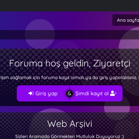
Ana sayf
Foruma hoş geldin, Ziyaretçi
rişim sağlamak için foruma kayıt olmalı ya da giriş yapmalısını
Giriş yap
Şimdi kayıt ol
Web Arşivi
Sizleri Aramızda Görmekten Mutluluk Duyuyoruz :)