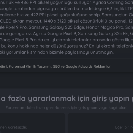
zünürlük ve 486 PPI piksel yoğunluğu sunuyor. Ayrıca Corning Gorill
e Google tarafından piyasaya sürülen bu modeldeyse 6,3 inçlik L
 yenileme hızı ve 422 PPI piksel yoğunluğuna sahip. Samsung'un 
OLED ekran mevcut. 1440 x 3120 piksel çözünürlüklü bu panel, 12
ogle Pixel 9 Pro, Samsung Galaxy S25 Edge, Honor Magic6 Pro, 
ini de görüyoruz. Ayrıca Google Pixel 9, Samsung Galaxy S25 FE, 
 Google Pixel 8 Pro da en iyi ekranlı telefonlar arasında gösteri
z bu konu hakkında neler düşünüyorsunuz? En iyi ekranlı telefonla
ıdaki yorumlar kısmından bizimle paylaşmayı unutmayın.
imi, Kurumsal Kimlik Tasarımı, SEO ve Google Adwords Reklamları
 fazla yararlanmak için giriş yapın 
Forumdan daha fazla yararlanmak için giriş yapın veya kayıt olun!
n ücretsizdir.
Eğer bir h