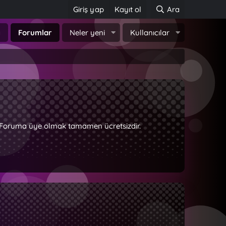
Giriş yap
Kayıt ol
Ara
a
Forumlar
Neler yeni
Kullanıcılar
z. Foruma üye olmak tamamen ücretsizdir.