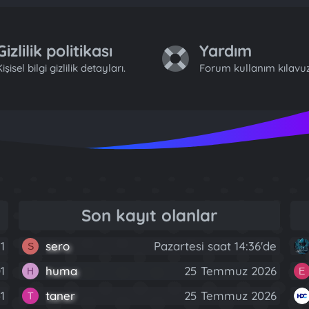
Gizlilik politikası
Yardım
işisel bilgi gizlilik detayları.
Forum kullanım kılavuz
Son kayıt olanlar
1
sero
Pazartesi saat 14:36'de
S
1
huma
25 Temmuz 2026
H
E
1
taner
25 Temmuz 2026
T