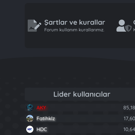
Şartlar ve kurallar
Forum kullanım kurallarımız.
K
Lider kullanıcılar
AKY
85,18
Fatihklz
17,60
HDC
10,64