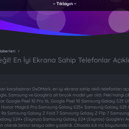
~ Tıklayın ~
Haberleri
l! En İyi Ekrana Sahip Telefonlar Açıkl
ıdan karşılaştıran DxOMark, en iyi ekrana sahip akıllı telefonları a
le, Samsung ve Google'a ait birçok model yer aldı. Peki hangi cihaz 
nlar Google Pixel 10 Pro XL Google Pixel 10 Samsung Galaxy S25 Ul
Honor Magic6 Pro Samsung Galaxy S25+ Samsung Galaxy S25 Goo
l 9a Samsung Galaxy Z Fold 7 Samsung Galaxy Z Flip 7 Samsung
laxy S24+ (Exynos) Samsung Galaxy S24 (Exynos) Google'ın Ağu
efon olarak birinci sıraya adını yazdırdı. Cihazda 6,8 inç boyutun