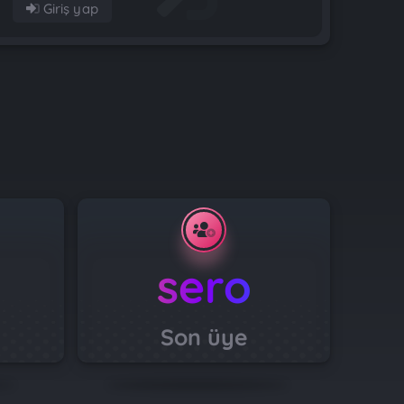
Giriş yap
sero
Son üye