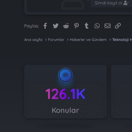
Şimdi kayıt ol
Facebook
Twitter
Reddit
Pinterest
Tumblr
WhatsApp
E-posta
Link
Paylaş:
Ana sayfa
Forumlar
Haberler ve Gündem
Teknoloji 
126.1K
Konular