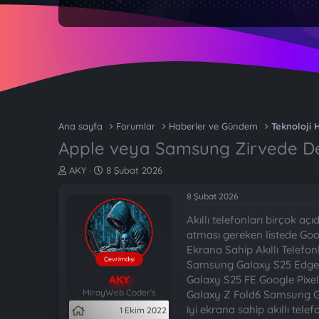
Ana sayfa
Forumlar
Haberler ve Gündem
Teknoloji 
Apple veya Samsung Zirvede Deği
K
B
AKY
8 Şubat 2026
o
a
n
ş
8 Şubat 2026
b
l
Akıllı telefonları birçok aç
u
a
y
n
atması gereken listede Goog
u
g
Ekrana Sahip Akıllı Telefo
b
ı
Çevrimdışı
Samsung Galaxy S25 Edge 
a
ç
AKY
Galaxy S25 FE Google Pixe
ş
t
MirayWeb Coder's
Galaxy Z Fold6 Samsung Ga
l
a
iyi ekrana sahip akıllı tel
1 Ekim 2022
a
r