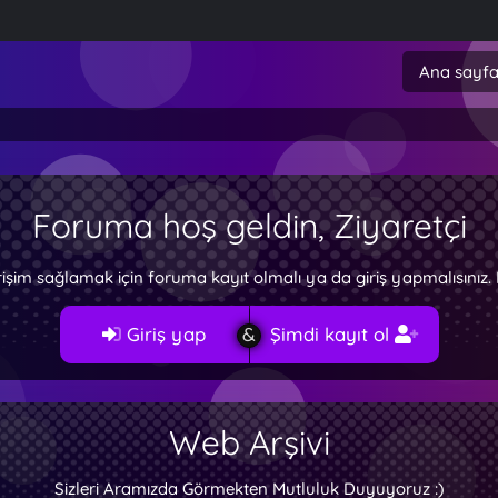
Ana sayf
Foruma hoş geldin, Ziyaretçi
rişim sağlamak için foruma kayıt olmalı ya da giriş yapmalısını
Giriş yap
Şimdi kayıt ol
Web Arşivi
Sizleri Aramızda Görmekten Mutluluk Duyuyoruz :)