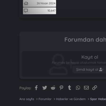
t
i
26 Nisan 2024
a
h
n
i
10,647
Forumdan daha
Kayıt ol
Forumda bir hesap oluşturmak tamame
Şimdi kayıt ol
Facebook
Twitter
Reddit
Pinterest
Tumblr
WhatsApp
E-posta
Link
Paylaş:
Ana sayfa
Forumlar
Haberler ve Gündem
Spor Habe