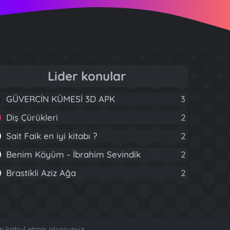
Lider konular
GÜVERCİN KÜMESİ 3D APK
3
Diş Çürükleri
2
Sait Faik en iyi kitabı ?
2
Benim Köyüm - İbrahim Sevindik
2
Brastikli Aziz Ağa
2
zı kabul etmiş olursunuz.