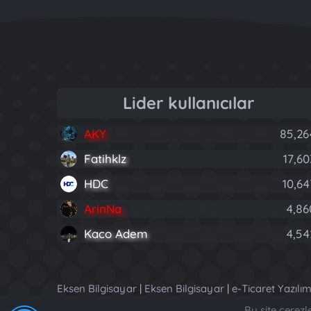
Lider kullanıcılar
AKY
85,26
Fatihklz
17,60
HDC
10,64
ArinNa
4,86
Kaco Adem
4,54
Eksen Bilgisayar
|
Eksen Bilgisayar
|
e-Ticaret Yazılım
Bu site çerez