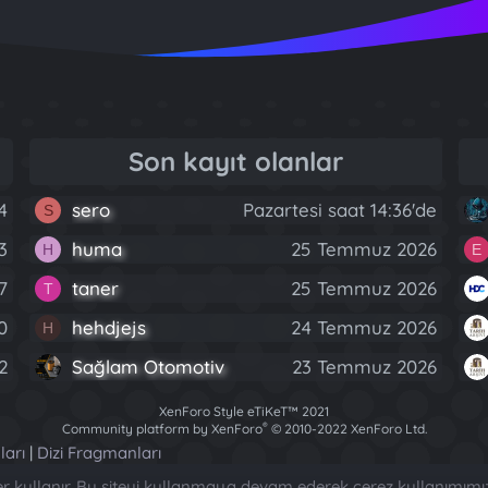
Son kayıt olanlar
4
sero
Pazartesi saat 14:36'de
S
3
huma
25 Temmuz 2026
H
E
7
taner
25 Temmuz 2026
T
0
hehdjejs
24 Temmuz 2026
H
2
Sağlam Otomotiv
23 Temmuz 2026
XenForo Style eTiKeT™ 2021
®
Community platform by XenForo
© 2010-2022 XenForo Ltd.
[XGT] Forum statistics system
- XenGenTr
ları
|
Dizi Fragmanları
ler kullanır. Bu siteyi kullanmaya devam ederek çerez kullanımımı