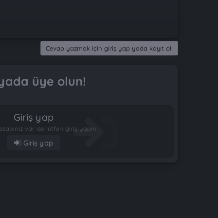
Cevap yazmak için giriş yap yada kayıt ol.
yada üye olun!
Giriş yap
esabınız var ise lütfen giriş yapın
Giriş yap