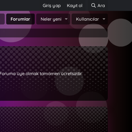
Giriş yap
Kayıt ol
Ara
a
Forumlar
Neler yeni
Kullanıcılar
z. Foruma üye olmak tamamen ücretsizdir.