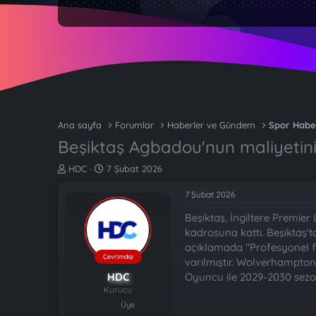
Ana sayfa
Forumlar
Haberler ve Gündem
Spor Habe
Beşiktaş Agbadou'nun maliyetini 
K
B
HDC
7 Şubat 2026
o
a
n
ş
7 Şubat 2026
b
l
Beşiktaş, İngiltere Premi
u
a
y
n
kadrosuna kattı. Beşiktaş't
u
g
açıklamada "Profesyonel 
b
ı
Çevrimdışı
varılmıştır. Wolverhampton
a
ç
HDC
Oyuncu ile 2029-2030 sezonu
ş
t
Kurucu
l
a
Üye
a
r