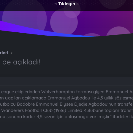
~ Tıklayın ~
rleri
de açıkladı!
er League ekiplerinden Wolverhampton forması giyen Emmanuel A
an yapılan açıklamada Emmanuel Agbadou ile 4,5 yıllık sözleşme im
futbolcu Badobre Emmanuel Elysee Djedje Agbadou'nun transfer
 Wanderers Football Club (1986) Limited Kulübüne toplam transfe
 sonuna kadar 4,5 sezon için anlaşmaya varılmıştır'' ifadeleri ku