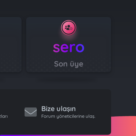
sero
Son üye
Bize ulaşın
ları
Forum yöneticilerine ulaş.