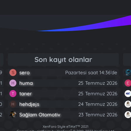
Son kayıt olanlar
9
sero
Pazartesi saat 14:36'de
S
1
huma
25 Temmuz 2026
H
E
1
taner
25 Temmuz 2026
T
0
hehdjejs
24 Temmuz 2026
H
2
Sağlam Otomotiv
23 Temmuz 2026
XenForo Style eTiKeT™ 2021
®