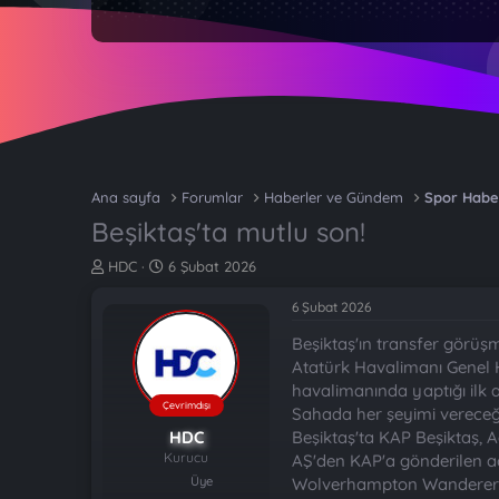
Ana sayfa
Forumlar
Haberler ve Gündem
Spor Habe
Beşiktaş'ta mutlu son!
K
B
HDC
6 Şubat 2026
o
a
n
ş
6 Şubat 2026
b
l
Beşiktaş'ın transfer görü
u
a
y
n
Atatürk Havalimanı Genel H
u
g
havalimanında yaptığı ilk
b
ı
Çevrimdışı
Sahada her şeyimi vereceği
a
ç
HDC
Beşiktaş'ta KAP Beşiktaş, 
ş
t
Kurucu
AŞ'den KAP'a gönderilen 
l
a
Üye
Wolverhampton Wanderers Foo
a
r