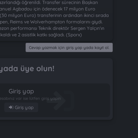
hazırlandığı öğrenildi. Transfer sürecinin Başkan
 Emmanuel Agbadou için ödenecek 17 milyon Euro
(30 milyon Euro) transferinin ardından ikinci sırada
Eupen, Reims ve Wolverhampton formalarını giydi.
 Sezon performansı Teknik direktör Sergen Yalçın'ın
ldı ve 2 asistlik katkı sağladı. (Sporx)
Cevap yazmak için giriş yap yada kayıt ol.
yada üye olun!
Giriş yap
esabınız var ise lütfen giriş yapın
Giriş yap