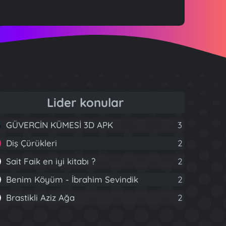
Lider konular
GÜVERCİN KÜMESİ 3D APK
3
Diş Çürükleri
2
Sait Faik en iyi kitabı ?
2
Benim Köyüm - İbrahim Sevindik
2
Brastikli Aziz Ağa
2