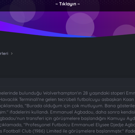
~ Tıklayın ~
rleri
şmelerinde bulunduğu Wolverhampton'ın 28 yaşındaki stoperi Emm
avacılık Terminali'ne gelen tecrübeli futbolcuyu asbaşkan Kaan K
 açıklamada, "Burada olduğum için çok mutluyum. Bana gösterilen
m." ifadelerini kullandı. Emmanuel Agbadou, daha sonra kendisin
Agbadou'nun transferi için görüşmelere başlandığını Kamuyu Aydı
açıklamada, "Profesyonel Futbolcu Emmanuel Elysee Djedje Agb
tball Club (1986) Limited ile görüşmelere başlanmıştır." ifadeleri