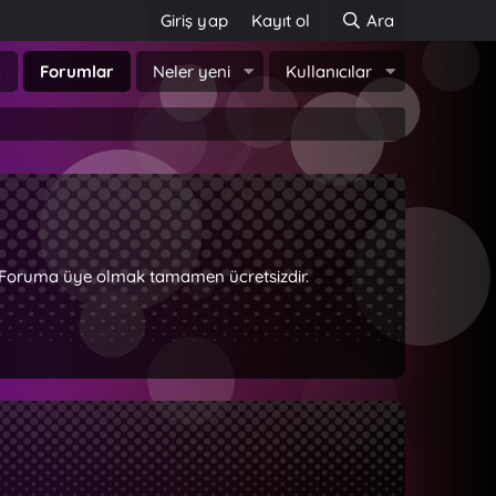
Giriş yap
Kayıt ol
Ara
a
Forumlar
Neler yeni
Kullanıcılar
z. Foruma üye olmak tamamen ücretsizdir.