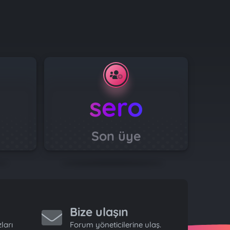
sero
Son üye
Bize ulaşın
ları
Forum yöneticilerine ulaş.