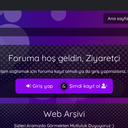
Ana sayf
Foruma hoş geldin, Ziyaretçi
rişim sağlamak için foruma kayıt olmalı ya da giriş yapmalısını
Giriş yap
Şimdi kayıt ol
Web Arşivi
Sizleri Aramızda Görmekten Mutluluk Duyuyoruz :)