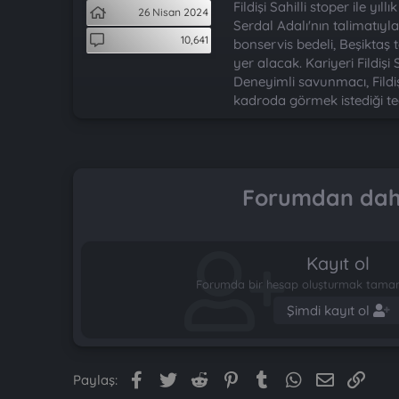
t
i
Fildişi Sahilli stoper ile y
26 Nisan 2024
a
h
Serdal Adalı'nın talimatıyl
n
i
10,641
bonservis bedeli, Beşiktaş 
yer alacak. Kariyeri Fildi
Deneyimli savunmacı, Fildiş
kadroda görmek istediği tec
Forumdan daha
Kayıt ol
Forumda bir hesap oluşturmak tamame
Şimdi kayıt ol
Facebook
Twitter
Reddit
Pinterest
Tumblr
WhatsApp
E-posta
Link
Paylaş: