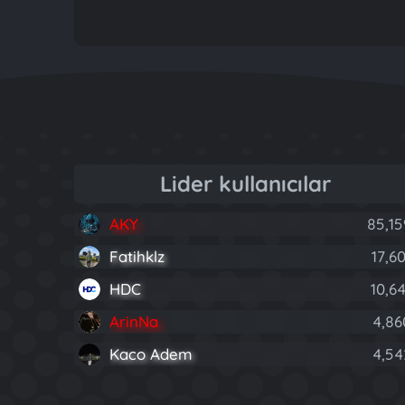
Lider kullanıcılar
AKY
85,15
Fatihklz
17,60
HDC
10,64
ArinNa
4,86
Kaco Adem
4,54