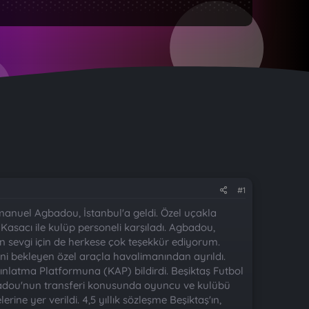
#1
anuel Agbadou, İstanbul'a geldi. Özel uçakla
asacı ile kulüp personeli karşıladı. Agbadou,
 sevgi için de herkese çok teşekkür ediyorum.
i bekleyen özel araçla havalimanından ayrıldı.
nlatma Platformuna (KAP) bildirdi. Beşiktaş Futbol
adou'nun transferi konusunda oyuncu ve kulübü
ne yer verildi. 4,5 yıllık sözleşme Beşiktaş'ın,