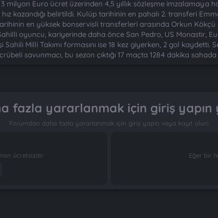
ıllık 3 milyon Euro ücret üzerinden 4,5 yıllık sözleşme imzalamaya 
a hız kazandığı belirtildi. Kulüp tarihinin en pahalı 2. transferi
tarihinin en yüksek bonservisli transferleri arasında Orkun Kökçü 
şi Sahilli oyuncu, kariyerinde daha önce San Pedro, US Monastir, 
i Sahili Milli Takımı formasını ise 18 kez giyerken, 2 gol kaydetti.
rübeli savunmacı, bu sezon çıktığı 17 maçta 1284 dakika sahada ka
 fazla yararlanmak için giriş yapın 
Forumdan daha fazla yararlanmak için giriş yapın veya kayıt olun!
n ücretsizdir.
Eğer bir h