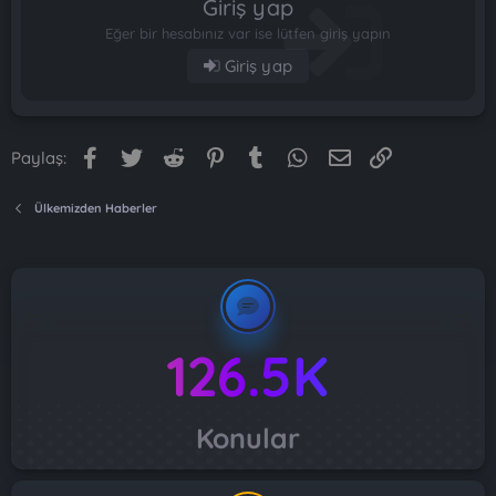
Giriş yap
Eğer bir hesabınız var ise lütfen giriş yapın
Giriş yap
Facebook
Twitter
Reddit
Pinterest
Tumblr
WhatsApp
E-posta
Link
Paylaş:
Ülkemizden Haberler
126.5K
Konular