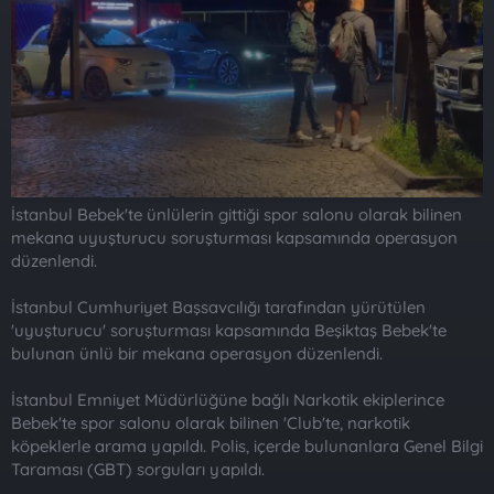
t
i
a
h
n
i
İstanbul Bebek'te ünlülerin gittiği spor salonu olarak bilinen
mekana uyuşturucu soruşturması kapsamında operasyon
düzenlendi.
İstanbul Cumhuriyet Başsavcılığı tarafından yürütülen
'uyuşturucu' soruşturması kapsamında Beşiktaş Bebek'te
bulunan ünlü bir mekana operasyon düzenlendi.
İstanbul Emniyet Müdürlüğüne bağlı Narkotik ekiplerince
Bebek'te spor salonu olarak bilinen 'Club'te, narkotik
köpeklerle arama yapıldı. Polis, içerde bulunanlara Genel Bilgi
Taraması (GBT) sorguları yapıldı.