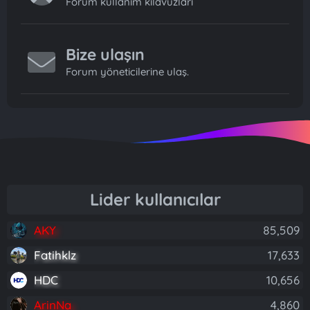
Forum kullanım kılavuzları
Bize ulaşın
Forum yöneticilerine ulaş.
Lider kullanıcılar
AKY
85,509
Fatihklz
17,633
HDC
10,656
ArinNa
4,860