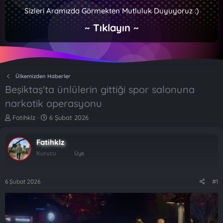
Sizleri Aramızda Görmekten Mutluluk Duyuyoruz :)
~ Tıklayın ~
Ülkemizden Haberler
Beşiktaş'ta ünlülerin gittiği spor salonuna
narkotik operasyonu
K
B
Fatihklz
6 Şubat 2026
o
a
n
ş
Fatihklz
b
l
u
a
Kurucu
Üye
y
n
u
g
b
ı
6 Şubat 2026
#1
a
ç
ş
t
l
a
a
r