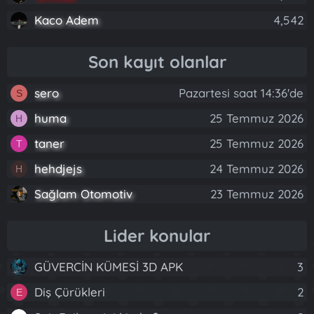
Kaco Adem
4,542
Son kayıt olanlar
sero
Pazartesi saat 14:36'de
S
huma
25 Temmuz 2026
H
taner
25 Temmuz 2026
T
hehdjejs
24 Temmuz 2026
H
Sağlam Otomotiv
23 Temmuz 2026
Lider konular
GÜVERCİN KÜMESİ 3D APK
3
Diş Çürükleri
2
E