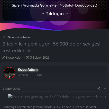
Sizleri Aramızda Görmekten Mutluluk Duyuyoruz :)
~ Tıklayın ~
Ekonomi Haberleri
Bitcoin için yeni uyarı: 56.000 dolar seviyesi
test edilebilir
K
B
Kaco Adem
3 Şubat 2026
o
a
n
ş
Kaco Adem
b
l
u
a
General
Üye
y
n
u
g
b
ı
3 Şubat 2026
#1
a
ç
ş
t
l
a
a
r
Galaxy Digital araştırma lideri Alex Thorn, Bitcoin’in kısa