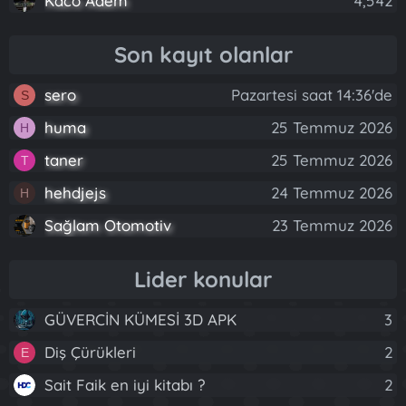
Kaco Adem
4,542
Son kayıt olanlar
sero
Pazartesi saat 14:36'de
S
huma
25 Temmuz 2026
H
taner
25 Temmuz 2026
T
hehdjejs
24 Temmuz 2026
H
Sağlam Otomotiv
23 Temmuz 2026
Lider konular
GÜVERCİN KÜMESİ 3D APK
3
Diş Çürükleri
2
E
Sait Faik en iyi kitabı ?
2