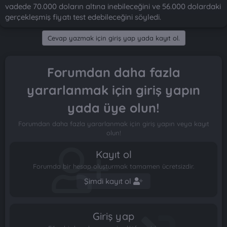
t
i
vadede 70.000 doların altına inebileceğini ve 56.000 dolardaki
a
h
gerçekleşmiş fiyatı test edebileceğini söyledi.
n
i
Cevap yazmak için giriş yap yada kayıt ol.
Forumdan daha fazla
yararlanmak için giriş yapın
yada üye olun!
Forumdan daha fazla yararlanmak için giriş yapın veya kayıt
olun!
Kayıt ol
Forumda bir hesap oluşturmak tamamen ücretsizdir.
Şimdi kayıt ol
Giriş yap