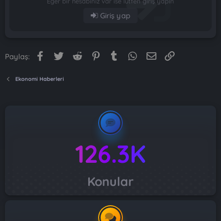
Eğer bir hesabınız var ise lütfen giriş yapın
Giriş yap
Facebook
Twitter
Reddit
Pinterest
Tumblr
WhatsApp
E-posta
Link
Paylaş:
Ekonomi Haberleri
126.3K
Konular