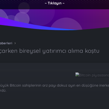
~ Tıklayın ~
aberleri
çarken bireysel yatırımcı alıma koştu
büyük Bitcoin sahiplerinin arz payı dokuz ayın en düşüğüne iner
rdü.