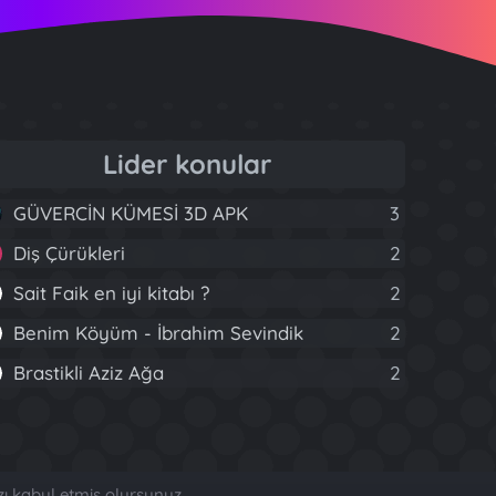
Lider konular
GÜVERCİN KÜMESİ 3D APK
3
Diş Çürükleri
2
Sait Faik en iyi kitabı ?
2
Benim Köyüm - İbrahim Sevindik
2
Brastikli Aziz Ağa
2
zı kabul etmiş olursunuz.