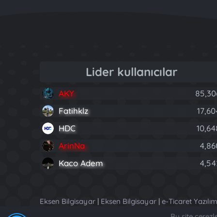
Lider kullanıcılar
AKY
85,30
Fatihklz
17,60
HDC
10,64
ArinNa
4,86
Kaco Adem
4,54
Eksen Bilgisayar
|
Eksen Bilgisayar
|
e-Ticaret Yazılım
Bu site çerez