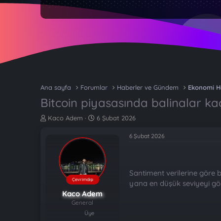
Ana sayfa
Forumlar
Haberler ve Gündem
Ekonomi H
Bitcoin piyasasında balinalar ka
K
B
Kaco Adem
6 Şubat 2026
o
a
n
ş
6 Şubat 2026
b
l
u
a
y
n
u
g
Santiment verilerine göre 
b
ı
Çevrimdışı
yana en düşük seviyeyi gö
a
ç
Kaco Adem
ş
t
General
l
a
Üye
a
r