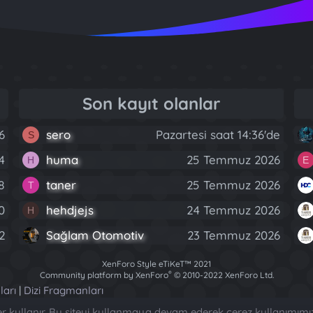
Son kayıt olanlar
6
sero
Pazartesi saat 14:36'de
S
4
huma
25 Temmuz 2026
H
E
8
taner
25 Temmuz 2026
T
0
hehdjejs
24 Temmuz 2026
H
2
Sağlam Otomotiv
23 Temmuz 2026
XenForo Style eTiKeT™ 2021
®
Community platform by XenForo
© 2010-2022 XenForo Ltd.
[XGT] Forum statistics system
- XenGenTr
ları
|
Dizi Fragmanları
ler kullanır. Bu siteyi kullanmaya devam ederek çerez kullanımımı