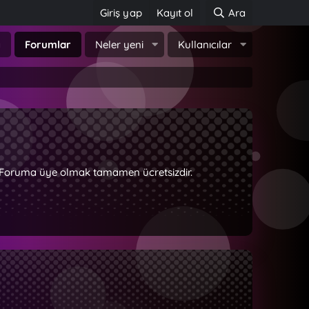
Giriş yap
Kayıt ol
Ara
a
Forumlar
Neler yeni
Kullanıcılar
z. Foruma üye olmak tamamen ücretsizdir.