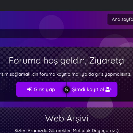
Ana sayf
Foruma hoş geldin, Ziyaretçi
rişim sağlamak için foruma kayıt olmalı ya da giriş yapmalısını
Giriş yap
Şimdi kayıt ol
Web Arşivi
Sizleri Aramızda Görmekten Mutluluk Duyuyoruz :)