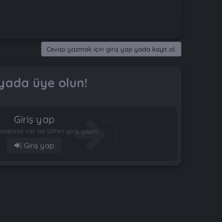
Cevap yazmak için giriş yap yada kayıt ol.
yada üye olun!
Giriş yap
esabınız var ise lütfen giriş yapın
Giriş yap