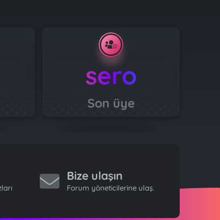
sero
Son üye
Bize ulaşın
ları
Forum yöneticilerine ulaş.