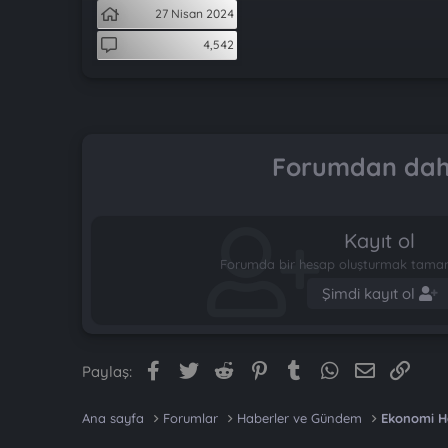
t
i
27 Nisan 2024
a
h
n
i
4,542
Forumdan daha
Kayıt ol
Forumda bir hesap oluşturmak tamame
Şimdi kayıt ol
Facebook
Twitter
Reddit
Pinterest
Tumblr
WhatsApp
E-posta
Link
Paylaş:
Ana sayfa
Forumlar
Haberler ve Gündem
Ekonomi H