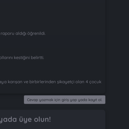
aporu aldığı öğrenildi.
arını kestiğini belirtti.
ya karışan ve birbirlerinden şikayetçi olan 4 çocuk
Cevap yazmak için giriş yap yada kayıt ol.
yada üye olun!