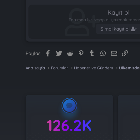
Kayıt ol
Forumda bir hesap oluşturmak tamame
Şimdi kayıt ol
Facebook
Twitter
Reddit
Pinterest
Tumblr
WhatsApp
E-posta
Link
Paylaş:
Ana sayfa
Forumlar
Haberler ve Gündem
Ülkemizde
126.2K