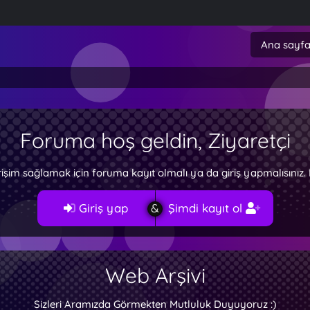
Ana sayf
Foruma hoş geldin, Ziyaretçi
rişim sağlamak için foruma kayıt olmalı ya da giriş yapmalısını
Giriş yap
Şimdi kayıt ol
Web Arşivi
Sizleri Aramızda Görmekten Mutluluk Duyuyoruz :)