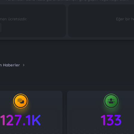
n ücretsizdir.
Eğer bir h
n Haberler
127.1K
133