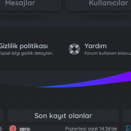
Mesajlar
Kullanıcılar
Gizlilik politikası
Yardım
işisel bilgi gizlilik detayları.
Forum kullanım kılavuz
Son kayıt olanlar
6
sero
Pazartesi saat 14:36'de
S