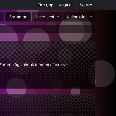
Giriş yap
Kayıt ol
Ara
a
Forumlar
Neler yeni
Kullanıcılar
z. Foruma üye olmak tamamen ücretsizdir.