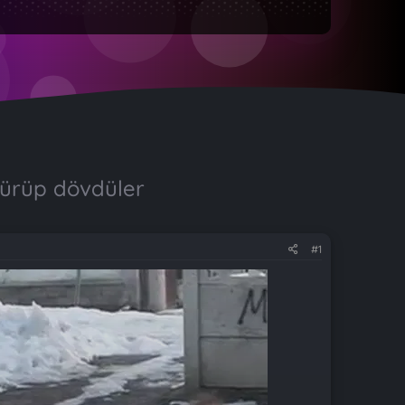
türüp dövdüler
#1