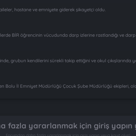
eler, hastane ve emniyete giderek şikayetçi oldu.
erde BİR öğrencinin vücudunda darp izlerine rastlandığı ve darp r
e, grubun kendilerini sürekli takip ettiğini ve okul çıkışlarında yoll
çen Bolu İl Emniyet Müdürlüğü Çocuk Şube Müdürlüğü ekipleri, ola
 fazla yararlanmak için giriş yapın 
Forumdan daha fazla yararlanmak için giriş yapın veya kayıt olun!