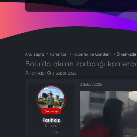
Ana sayfa
Forumlar
Haberler ve Gündem
Ülkemizde
Bolu'da akran zorbalığı kamerad
K
B
Fatihklz
3 Şubat 2026
o
a
n
ş
3 Şubat 2026
b
l
u
a
y
n
u
g
b
ı
Çevrimdışı
a
ç
Fatihklz
ş
t
Kurucu
l
a
Üye
a
r